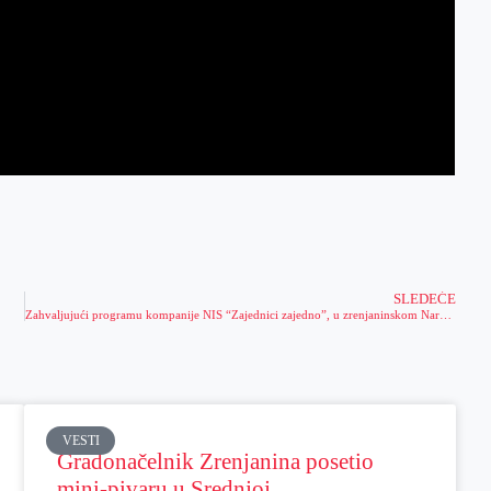
SLEDEĆE
Zahvaljujući programu kompanije NIS “Zajednici zajedno”, u zrenjaninskom Narodnom muzeju stara rasveta zamenjena energetski efikasnim LED osvetljenjem
VESTI
Gradonačelnik Zrenjanina posetio
mini-pivaru u Srednjoj