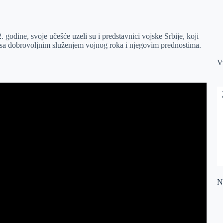
. godine, svoje učešće uzeli su i predstavnici vojske Srbije, koji
 sa dobrovoljnim služenjem vojnog roka i njegovim prednostima.
V
Na