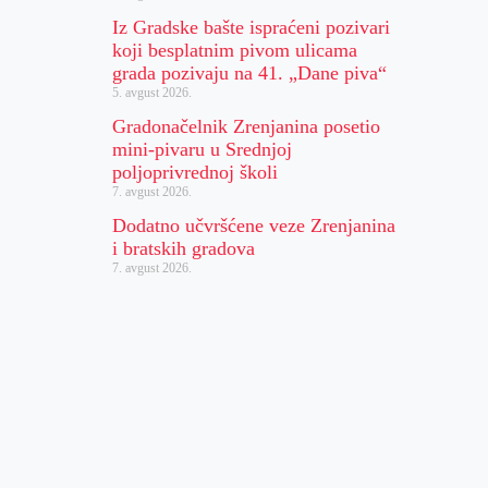
Iz Gradske bašte ispraćeni pozivari
koji besplatnim pivom ulicama
grada pozivaju na 41. „Dane piva“
5. avgust 2026.
Gradonačelnik Zrenjanina posetio
mini-pivaru u Srednjoj
poljoprivrednoj školi
7. avgust 2026.
Dodatno učvršćene veze Zrenjanina
i bratskih gradova
7. avgust 2026.