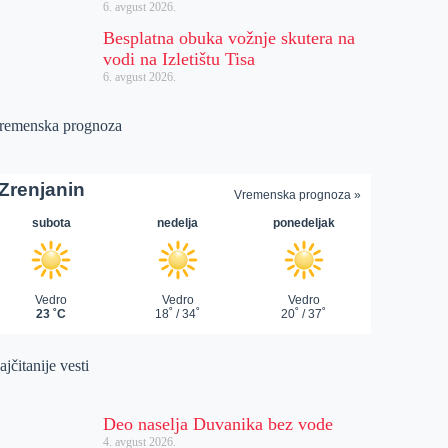
6. avgust 2026.
Besplatna obuka vožnje skutera na
vodi na Izletištu Tisa
6. avgust 2026.
remenska prognoza
jčitanije vesti
Deo naselja Duvanika bez vode
4. avgust 2026.