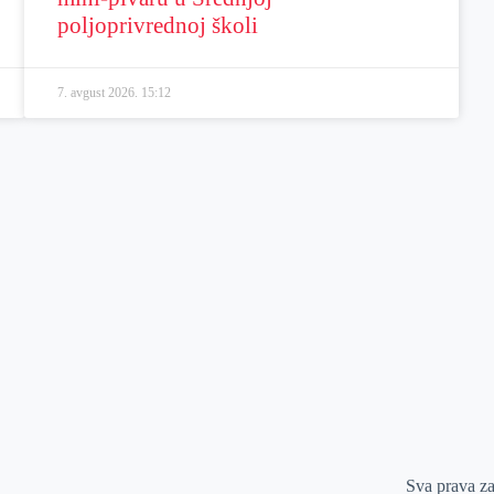
poljoprivrednoj školi
7. avgust 2026.
15:12
Sva prava z