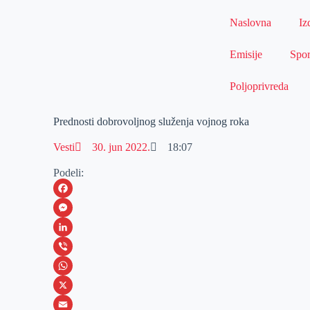
Naslovna
Iz
Emisije
Spor
Poljoprivreda
Prednosti dobrovoljnog služenja vojnog roka
Vesti
30. jun 2022.
18:07
Podeli:
F
a
M
c
e
L
e
s
i
V
b
s
n
i
W
o
e
k
b
h
X