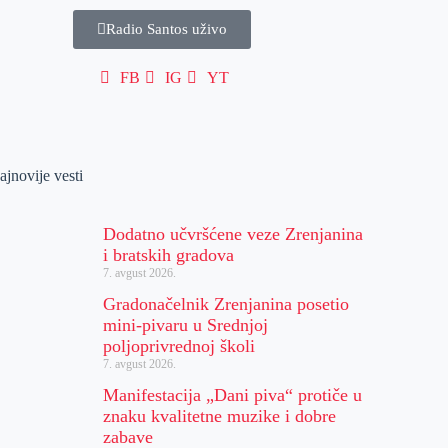
Radio Santos uživo
FB
IG
YT
ajnovije vesti
Dodatno učvršćene veze Zrenjanina
i bratskih gradova
7. avgust 2026.
Gradonačelnik Zrenjanina posetio
mini-pivaru u Srednjoj
poljoprivrednoj školi
7. avgust 2026.
Manifestacija „Dani piva“ protiče u
znaku kvalitetne muzike i dobre
zabave