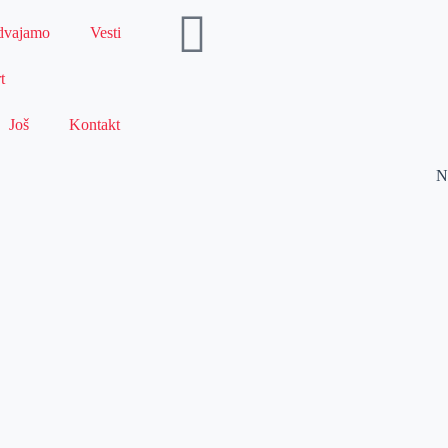
dvajamo
Vesti
t
Još
Kontakt
N