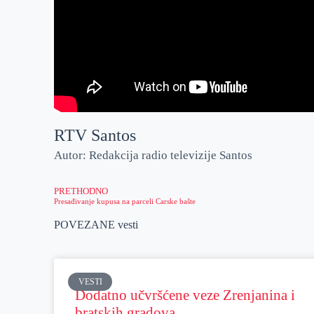
RTV Santos
Autor: Redakcija radio televizije Santos
PRETHODNO
Presađivanje kupusa na parceli Carske bašte
POVEZANE vesti
VESTI
Dodatno učvršćene veze Zrenjanina i
bratskih gradova