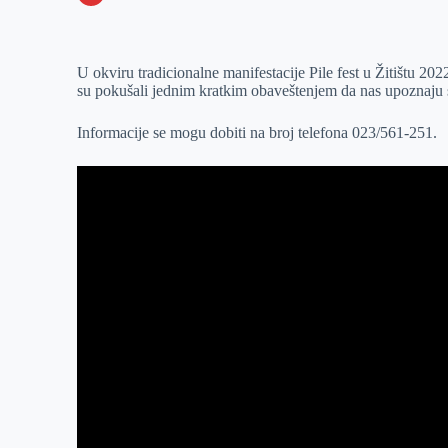
o
n
e
e
a
E
k
g
d
r
t
m
U okviru tradicionalne manifestacije Pile fest u Žitištu 2022
e
I
s
a
su pokušali jednim kratkim obaveštenjem da nas upoznaju
r
n
A
i
p
l
Informacije se mogu dobiti na broj telefona 023/561-251.
p