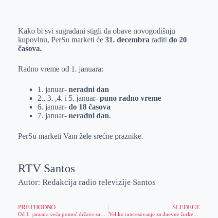
o
n
e
e
a
E
k
g
d
r
t
m
Kako bi svi sugrađani stigli da obave novogodišnju
e
I
s
a
kupovinu, PerSu marketi će
31. decembra
raditi
do 20
r
n
A
i
časova.
p
l
Radno vreme od 1. januara:
p
1. januar-
neradni dan
2., 3. ,4. i 5. januar-
puno radno vreme
6. januar-
do 18 časova
7. januar-
neradni dan
.
PerSu marketi Vam žele srećne praznike.
RTV Santos
Autor: Redakcija radio televizije Santos
PRETHODNO
SLEDEĆE
Od 1. januara veća pomoć države za drugo i treće dete
Veliko interesovanje za dnevne žurke u Zrenjaninu- Pogledajte zašto se sugrađani sve više odlučuju za ovakvu vrstu dočeka