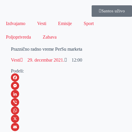
Santos uživo
Izdvajamo
Vesti
Emisije
Sport
Poljoprivreda
Zabava
Praznično radno vreme PerSu marketa
Vesti
29. decembar 2021.
12:00
Podeli:
F
a
M
c
e
L
e
s
i
V
b
s
n
i
W
o
e
k
b
h
X