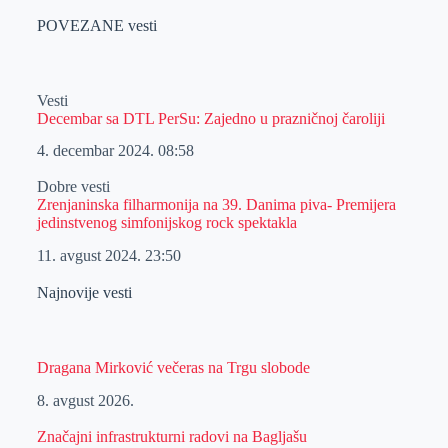
POVEZANE vesti
Vesti
Decembar sa DTL PerSu: Zajedno u prazničnoj čaroliji
4. decembar 2024.
08:58
Dobre vesti
Zrenjaninska filharmonija na 39. Danima piva- Premijera
jedinstvenog simfonijskog rock spektakla
11. avgust 2024.
23:50
Najnovije vesti
Dragana Mirković večeras na Trgu slobode
8. avgust 2026.
Značajni infrastrukturni radovi na Bagljašu