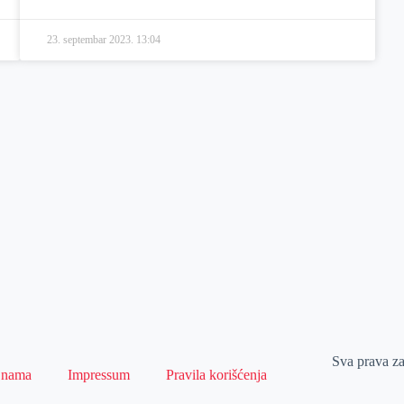
23. septembar 2023.
13:04
Sva prava z
 nama
Impressum
Pravila korišćenja