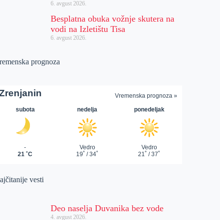
6. avgust 2026.
Besplatna obuka vožnje skutera na
vodi na Izletištu Tisa
6. avgust 2026.
remenska prognoza
jčitanije vesti
Deo naselja Duvanika bez vode
4. avgust 2026.