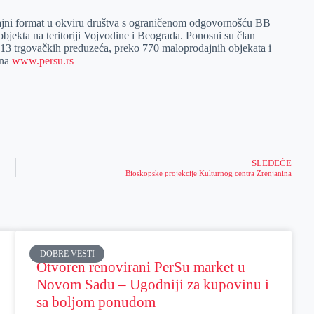
ajni format u okviru društva s ograničenom odgovornošću BB
jekta na teritoriji Vojvodine i Beograda. Ponosni su član
13 trgovačkih preduzeća, preko 770 maloprodajnih objekata i
 na
www.persu.rs
SLEDEĆE
Bioskopske projekcije Kulturnog centra Zrenjanina
DOBRE VESTI
Otvoren renovirani PerSu market u
Novom Sadu – Ugodniji za kupovinu i
sa boljom ponudom