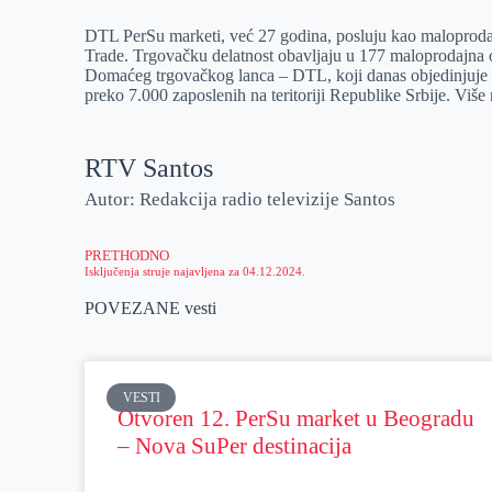
DTL PerSu marketi, već 27 godina, posluju kao maloprod
Trade. Trgovačku delatnost obavljaju u 177 maloprodajna ob
Domaćeg trgovačkog lanca – DTL, koji danas objedinjuje 
preko 7.000 zaposlenih na teritoriji Republike Srbije. Više
RTV Santos
Autor: Redakcija radio televizije Santos
PRETHODNO
Isključenja struje najavljena za 04.12.2024.
POVEZANE vesti
VESTI
Otvoren 12. PerSu market u Beogradu
– Nova SuPer destinacija