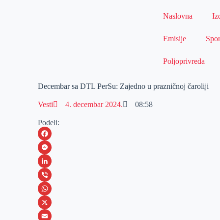
Naslovna
Iz
Emisije
Spor
Poljoprivreda
Decembar sa DTL PerSu: Zajedno u prazničnoj čaroliji
Vesti
4. decembar 2024.
08:58
Podeli:
F
a
M
c
e
L
e
s
i
V
b
s
n
i
W
o
e
k
b
h
X