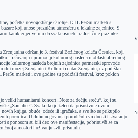
odine, početka novogodišnje čarolije. DTL PerSu marketi s
bazare koji unose prazničnu atmosferu u lokalne zajednice. S
ni karakter jer veruju da svaki osmeh i radost čine praznike
V
Zrenjanina održan je 3. festival Božićnog kolača Česnica, koji
tku – očuvanju i promociji kulturnog nasleđa u oblasti obrednog
omocije kulturnog nasleđa brojnih zajednica partnerski sprovode
rodni muzej Zrenjanin i Kulturni centar Zrenjanin, uz podršku
 PerSu marketi i ove godine su podržali festival, kroz poklon
e veliki humanitarni koncert „Note za dečiju sreću“, koji su
vište „Sanjalice“. Svako ko je želeo da prisustvuje ovom
, novih knjiga, obuće, odeće ili igračaka, a sve što se prikupilo
Na
ženih porodica. U duhu negovanja porodičnih vrednosti i stvaranju
ti s ponosom su bili deo ove manifestacije, pobrinuvši se za
zničnoj atmosferi i uživanju svih prisutnih.