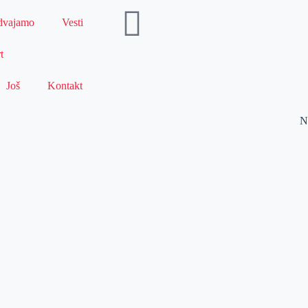
dvajamo
Vesti
t
Još
Kontakt
N