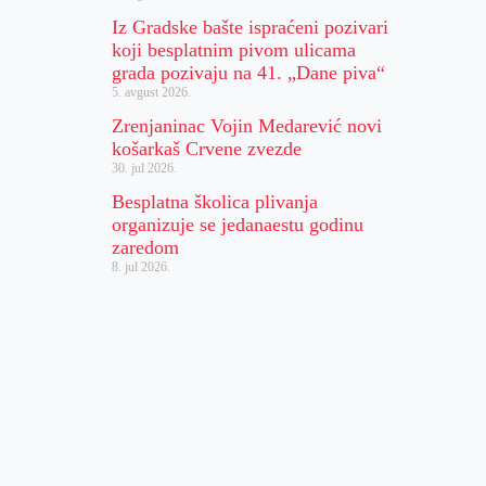
Iz Gradske bašte ispraćeni pozivari
koji besplatnim pivom ulicama
grada pozivaju na 41. „Dane piva“
5. avgust 2026.
Zrenjaninac Vojin Medarević novi
košarkaš Crvene zvezde
30. jul 2026.
Besplatna školica plivanja
organizuje se jedanaestu godinu
zaredom
8. jul 2026.