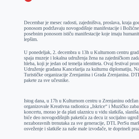
o
n
e
e
a
E
k
g
d
r
t
m
Decembar je mesec radosti, zajedništva, proslava, kraja g
e
I
s
a
ponosom podržavaju novogodišnje manifestacije i Božićne 
r
n
A
i
posebnim ponosom ističu manifestacije koje imaju humanitar
lepšim.
p
l
p
U ponedeljak, 2. decembra u 13h u Kulturnom centru grada 
spaja muzeje i lokalna udruženja žena na zajedničkom zada
hleba, koji je jedan od temelja identiteta. Ovaj festival pr
Udruženje građana Kancelarija za kulturnu diplomatiju, Na
Turističke organizacije Zrenjanina i Grada Zrenjanina. DTL
pakete za sve učesnike.
Istog dana, u 17h u Kulturnom centru u Zrenjaninu održan j
organizovale Kreativna radionica „Iskrice“ i Muzičko zaba
koncertu, morao je da plati ulaznicu u vidu slatkiša, slaniša
biće deo novogodišnjih paketića za decu iz socijalno ugro
nezaboravnih trenutaka za sve generacije, DTL PerSu marke
osveženje i slatkiše za naše male izvođače, te doprineli pra