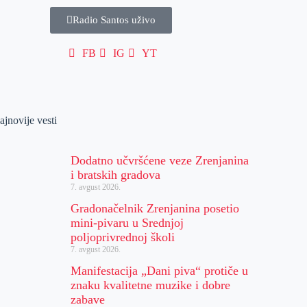
Radio Santos uživo
FB
IG
YT
ajnovije vesti
Dodatno učvršćene veze Zrenjanina
i bratskih gradova
7. avgust 2026.
Gradonačelnik Zrenjanina posetio
mini-pivaru u Srednjoj
poljoprivrednoj školi
7. avgust 2026.
Manifestacija „Dani piva“ protiče u
znaku kvalitetne muzike i dobre
zabave