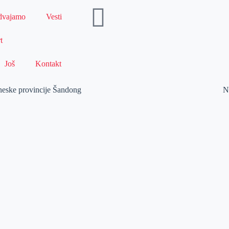
dvajamo
Vesti
t
Još
Kontakt
neske provincije Šandong
N