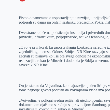
o
n
e
e
a
E
k
g
d
r
t
m
Pismo o namerama o uspostavljanju i razvijanju prijateljs
e
I
s
a
potpisali su danas na onlajn sastanku predsednik Pokrajins
r
n
A
i
p
l
Dve strane radiće na podsticanju institucija i privrednih 
privrede, infrastrukture, poljoprivrede, nauke i tehnologije,
p
„Ovo je prvi korak ka uspostavljanju konkretne saradnje 
zajedničkog interesa. Odnosi Srbije i NR Kine razvijaju s
zacrtali su planove koji se pre svega odnose na ekonomsku 
realizaciji“, rekao je Mirović i dodao da je Srbija u svem
saveznik NR Kine.
On je istakao da Vojvodina, kao najrazvijeniji deo Srbije,
tome najbolje govori podatak da Pokrajinska vlada ima pot
„Vojvodina je poljoprivredna regija, ali ujedno i centar s
dokumentom ojačamo saradnju sa provincijom Šandong, pr
investicije u Vojvodinu“, rekao je Mirović.