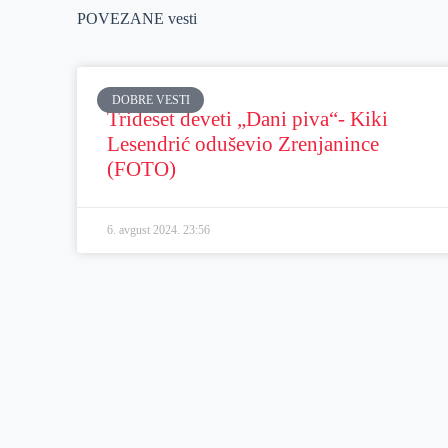
POVEZANE vesti
DOBRE VESTI
Trideset deveti „Dani piva“- Kiki
Lesendrić oduševio Zrenjanince
(FOTO)
6. avgust 2024.
23:56