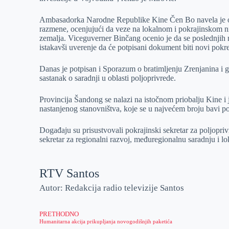
Ambasadorka Narodne Republike Kine Čen Bo navela je ovo
razmene, ocenjujući da veze na lokalnom i pokrajinskom 
zemalja. Viceguverner Binčang ocenio je da se poslednjih 
istakavši uverenje da će potpisani dokument biti novi pokre
Danas je potpisan i Sporazum o bratimljenju Zrenjanina i g
sastanak o saradnji u oblasti poljoprivrede.
Provincija Šandong se nalazi na istočnom priobalju Kine i j
nastanjenog stanovništva, koje se u najvećem broju bavi p
Događaju su prisustvovali pokrajinski sekretar za poljopr
sekretar za regionalni razvoj, međuregionalnu saradnju i 
RTV Santos
Autor: Redakcija radio televizije Santos
PRETHODNO
Humanitarna akcija prikupljanja novogodišnjih paketića