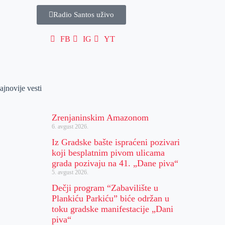
Radio Santos uživo
FB
IG
YT
ajnovije vesti
Zrenjaninskim Amazonom
6. avgust 2026.
Iz Gradske bašte ispraćeni pozivari
koji besplatnim pivom ulicama
grada pozivaju na 41. „Dane piva“
5. avgust 2026.
Dečji program “Zabavilište u
Plankiću Parkiću” biće održan u
toku gradske manifestacije „Dani
piva“