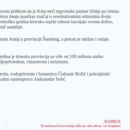
m prilikom da je Kina treći trgovinski partner Srbije po obimu
nivou imaju poseban značaj u sveobuhvatnim odnosima dveju
nekoliko godina kinesko-srpski odnosi razvijaju veoma dobro,
tač saradnje.
rada Jentaj u provinciji Šandong, a potom je održan i onlajn
edina je kineska provincija sa više od 100 miliona stalno
oljoprivredom, vinarstvom i turizmom.
ivredu, vodoprivredu i šumarstvo Čedomir Božić i pokrajinski
lokalnu samoupravu Aleksandar Sofić
SLEDEĆE
Kompletna kućna hemija stiže na vašu adresu i to besplatno