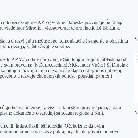
kih odnosa i saradnje AP Vojvodine i kineske provincije Šandong
ke vlade Igor Mirović i viceguverner te provincije Đi Binčang.
V
društava u razvijanju međusobne komunikacije i saradnje u oblastima
 obrazovanja, zaštite životne sredine.
između AP Vojvodine i provincije Šandong u brojnim oblastima od
e u svim pravcima. Naši predsednici Aleksandar Vučić i Si Đinping
saradnju i razvoj, i mi na ovaj način dajemo doprinos njihovoj
u, posebno u razvoju ekonomskih odnosa, pouzdan partner i
 već godinama intenzivira veze sa kineskim provincijama, a da o
Na
pisane dokumente o saradnji sa sedam regiona u Kini.
avremenih industrijskih tehnologija. Očekujemo da ovim
odubimo odnose naše dve pokrajine, ali i da privučemo nove