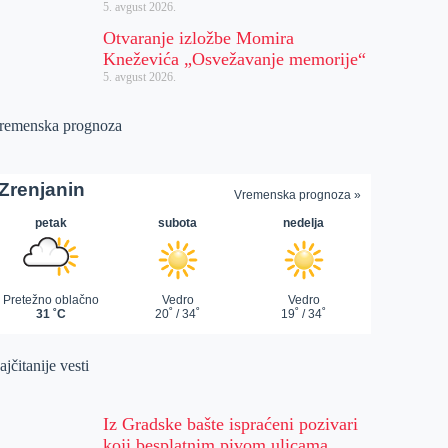
5. avgust 2026.
Otvaranje izložbe Momira
Kneževića „Osvežavanje memorije“
5. avgust 2026.
remenska prognoza
jčitanije vesti
Iz Gradske bašte ispraćeni pozivari
koji besplatnim pivom ulicama