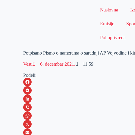
Naslovna
Iz
Emisije
Spor
Poljoprivreda
Potpisano Pismo o namerama o saradnji AP Vojvodine i ki
Vesti
6. decembar 2021.
11:59
Podeli:
F
a
M
c
e
L
e
s
i
V
b
s
n
i
W
o
e
k
b
h
X