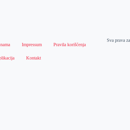
Sva prava z
 nama
Impressum
Pravila korišćenja
likacija
Kontakt
Naslovna