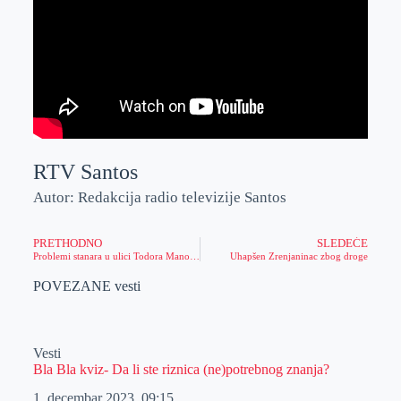
RTV Santos
Autor: Redakcija radio televizije Santos
PRETHODNO
SLEDEĆE
Problemi stanara u ulici Todora Manojlovića zbog ulične rasvete
Uhapšen Zrenjaninac zbog droge
POVEZANE vesti
Vesti
Bla Bla kviz- Da li ste riznica (ne)potrebnog znanja?
1. decembar 2023.
09:15