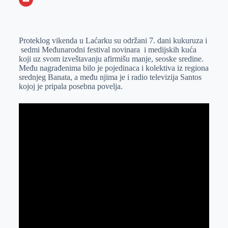
o
n
e
e
a
E
k
g
d
r
t
m
Proteklog vikenda u Laćarku su održani 7. dani kukuruza i
e
I
s
a
sedmi Međunarodni festival novinara i medijskih kuća
r
n
A
i
koji uz svom izveštavanju afirmišu manje, seoske sredine.
Među nagrađenima bilo je pojedinaca i kolektiva iz regiona
p
l
srednjeg Banata, a među njima je i radio televizija Santos
p
kojoj je pripala posebna povelja.