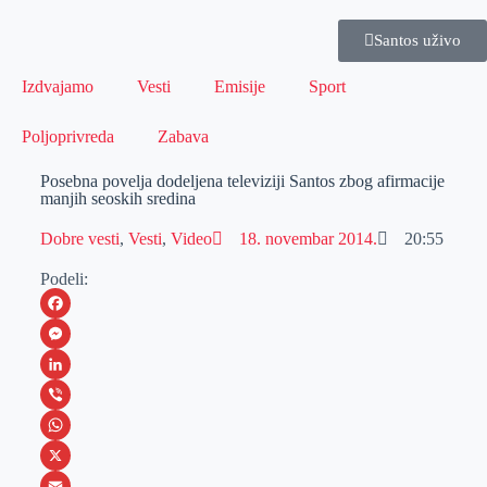
Santos uživo
Izdvajamo
Vesti
Emisije
Sport
Poljoprivreda
Zabava
Posebna povelja dodeljena televiziji Santos zbog afirmacije
manjih seoskih sredina
Dobre vesti
,
Vesti
,
Video
18. novembar 2014.
20:55
Podeli:
F
a
M
c
e
L
e
s
i
V
b
s
n
i
W
o
e
k
b
h
X