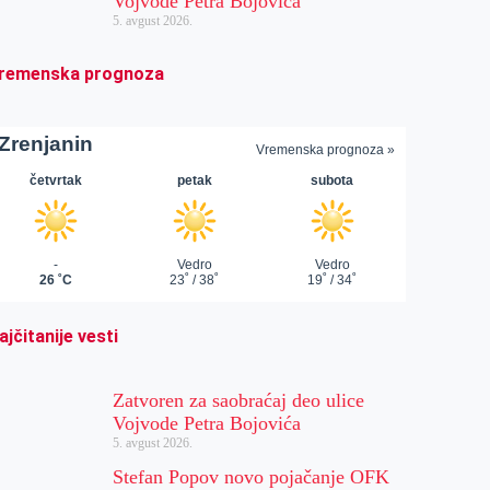
Vojvode Petra Bojovića
5. avgust 2026.
remenska prognoza
ajčitanije vesti
Zatvoren za saobraćaj deo ulice
Vojvode Petra Bojovića
5. avgust 2026.
Stefan Popov novo pojačanje OFK