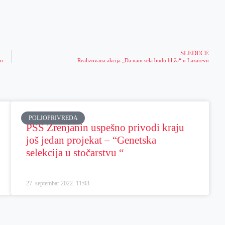
SLEDEĆE
Počinje anketiranje korisnika usluga JKP “Čistoća i zelenilo” i traje do 5. decembra – za bolju komunikaciju između građana i komunalnog preduzeća
Realizovana akcija „Da nam sela budu bliža“ u Lazarevu
POLJOPRIVREDA
PSS Zrenjanin uspešno privodi kraju
još jedan projekat – “Genetska
selekcija u stočarstvu “
27. septembar 2022.
11:03