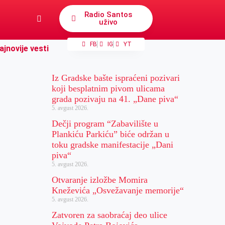
Radio Santos
uživo
FB
IG
YT
ajnovije vesti
Iz Gradske bašte ispraćeni pozivari
koji besplatnim pivom ulicama
grada pozivaju na 41. „Dane piva“
5. avgust 2026.
Dečji program “Zabavilište u
Plankiću Parkiću” biće održan u
toku gradske manifestacije „Dani
piva“
5. avgust 2026.
Otvaranje izložbe Momira
Kneževića „Osvežavanje memorije“
5. avgust 2026.
Zatvoren za saobraćaj deo ulice