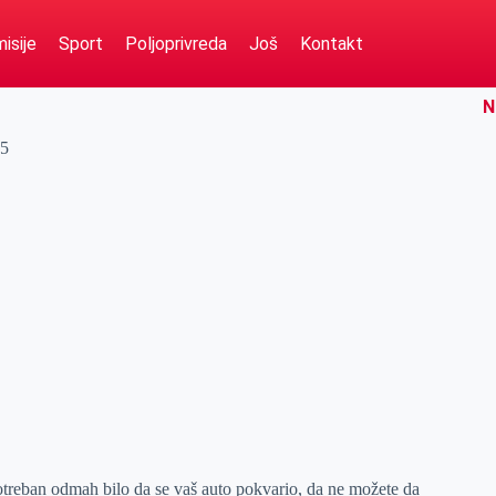
isije
Sport
Poljoprivreda
Još
Kontakt
N
35
otreban odmah bilo da se vaš auto pokvario, da ne možete da