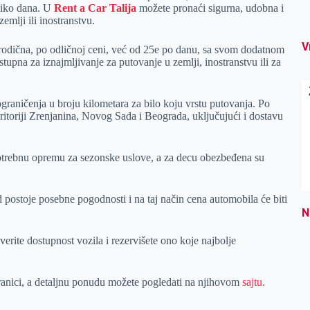
oliko dana. U
Rent a Car Talija
možete pronaći sigurna, udobna i
emlji ili inostranstvu.
V
orodična, po odličnoj ceni, već od 25e po danu, sa svom dodatnom
stupna za iznajmljivanje za putovanje u zemlji, inostranstvu ili za
z ograničenja u broju kilometara za bilo koju vrstu putovanja. Po
ritoriji Zrenjanina, Novog Sada i Beograda, uključujući i dostavu
potrebnu opremu za sezonske uslove, a za decu obezbeđena su
d postoje posebne pogodnosti i na taj način cena automobila će biti
N
overite dostupnost vozila i rezervišete ono koje najbolje
ranici, a detaljnu ponudu možete pogledati na njihovom
sajtu.