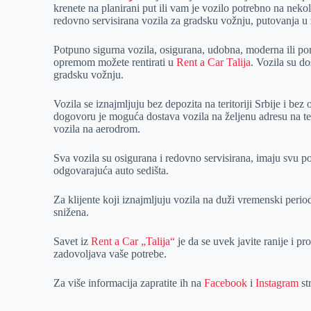
krenete na planirani put ili vam je vozilo potrebno na nek
r
n
A
i
redovno servisirana vozila za gradsku vožnju, putovanja u z
p
l
Potpuno sigurna vozila, osigurana, udobna, moderna ili p
p
opremom možete rentirati u
Rent a Car Talija
. Vozila su do
gradsku vožnju.
Vozila se iznajmljuju bez depozita na teritoriji Srbije i be
dogovoru je moguća dostava vozila na željenu adresu na te
vozila na aerodrom.
Sva vozila su osigurana i redovno servisirana, imaju svu 
odgovarajuća auto sedišta.
Za klijente koji iznajmljuju vozila na duži vremenski perio
snižena.
Savet iz
Rent a Car „Talija“
je da se uvek javite ranije i pr
zadovoljava vaše potrebe.
Za više informacija zapratite ih na
Facebook
i
Instagram
st