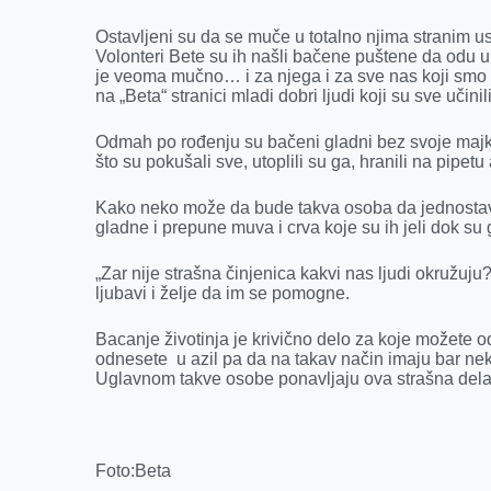
Ostavljeni su da se muče u totalno njima stranim u
Volonteri Bete su ih našli bačene puštene da odu u
je veoma mučno… i za njega i za sve nas koji smo 
na „Beta“ stranici mladi dobri ljudi koji su sve učin
Odmah po rođenju su bačeni gladni bez svoje maj
što su pokušali sve, utoplili su ga, hranili na pipetu
Kako neko može da bude takva osoba da jednostavn
gladne i prepune muva i crva koje su ih jeli dok su 
„Zar nije strašna činjenica kakvi nas ljudi okružuju?
ljubavi i želje da im se pomogne.
Bacanje životinja je krivično delo za koje možete od
odnesete u azil pa da na takav način imaju bar neke
Uglavnom takve osobe ponavljaju ova strašna dela
Foto:Beta