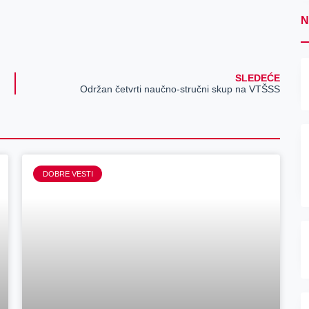
N
SLEDEĆE
Održan četvrti naučno-stručni skup na VTŠSS
DOBRE VESTI