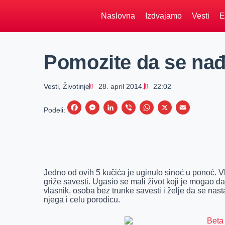
Naslovna
Izdvajamo
Vesti
E
Pomozite da se na
Vesti
,
Životinje
28. april 2014.
22:02
F
M
L
V
W
X
E
Podeli:
a
e
i
i
h
m
c
s
n
b
a
a
e
s
k
e
t
i
b
e
e
r
s
l
Jedno od ovih 5 kučića je uginulo sinoć u ponoć. Vl
o
n
d
A
griže savesti. Ugasio se mali život koji je mogao da
vlasnik, osoba bez trunke savesti i želje da se nasta
o
g
I
p
njega i celu porodicu.
k
e
n
p
r