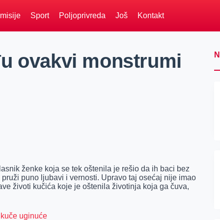
misije
Sport
Poljoprivreda
Još
Kontakt
đu ovakvi monstrumi
N
asnik ženke koja se tek oštenila je rešio da ih baci bez
 pruži puno ljubavi i vernosti. Upravo taj osećaj nije imao
ve životi kučića koje je oštenila životinja koja ga čuva,