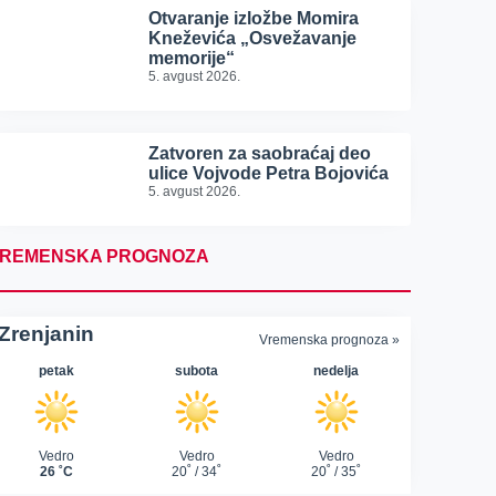
Otvaranje izložbe Momira
Kneževića „Osvežavanje
memorije“
5. avgust 2026.
Zatvoren za saobraćaj deo
ulice Vojvode Petra Bojovića
5. avgust 2026.
REMENSKA PROGNOZA