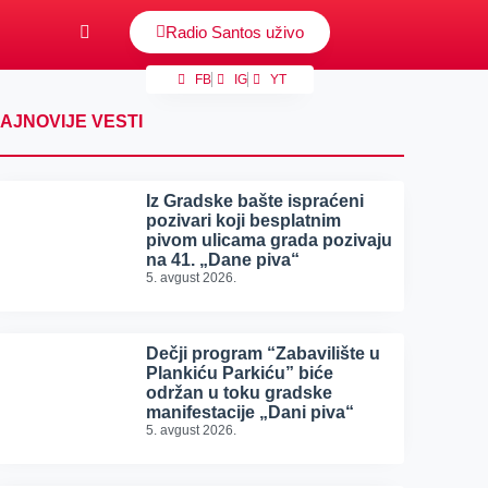
Radio Santos uživo
FB
IG
YT
AJNOVIJE VESTI
Iz Gradske bašte ispraćeni
pozivari koji besplatnim
pivom ulicama grada pozivaju
na 41. „Dane piva“
5. avgust 2026.
Dečji program “Zabavilište u
Plankiću Parkiću” biće
održan u toku gradske
manifestacije „Dani piva“
5. avgust 2026.