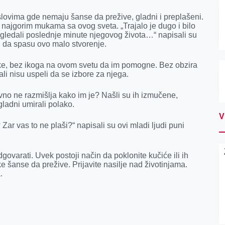
slovima gde nemaju šanse da prežive, gladni i preplašeni.
 najgorim mukama sa ovog sveta. „Trajalo je dugo i bilo
gledali poslednje minute njegovog života…“ napisali su
ili da spasu ovo malo stvorenje.
ke, bez ikoga na ovom svetu da im pomogne. Bez obzira
 ali nisu uspeli da se izbore za njega.
o ne razmišlja kako im je? Našli su ih izmučene,
gladni umirali polako.
V
 Zar vas to ne plaši?“ napisali su ovi mladi ljudi puni
govarati. Uvek postoji način da poklonite kučiće ili ih
 šanse da prežive. Prijavite nasilje nad životinjama.
.