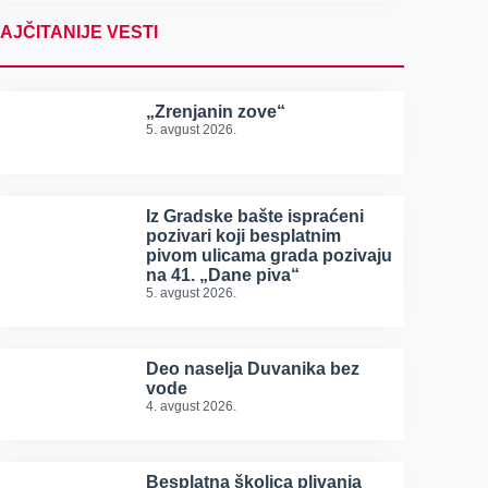
AJČITANIJE VESTI
„Zrenjanin zove“
5. avgust 2026.
Iz Gradske bašte ispraćeni
pozivari koji besplatnim
pivom ulicama grada pozivaju
na 41. „Dane piva“
5. avgust 2026.
Deo naselja Duvanika bez
vode
4. avgust 2026.
Besplatna školica plivanja