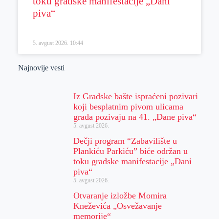
toku gradske manifestacije „Dani
piva“
5. avgust 2026.
10:44
Najnovije vesti
Iz Gradske bašte ispraćeni pozivari
koji besplatnim pivom ulicama
grada pozivaju na 41. „Dane piva“
5. avgust 2026.
Dečji program “Zabavilište u
Plankiću Parkiću” biće održan u
toku gradske manifestacije „Dani
piva“
5. avgust 2026.
Otvaranje izložbe Momira
Kneževića „Osvežavanje
memorije“