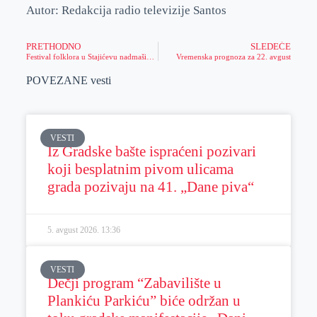
Autor: Redakcija radio televizije Santos
PRETHODNO
SLEDEĆE
Festival folklora u Stajićevu nadmašio sva očekivanja
Vremenska prognoza za 22. avgust
POVEZANE vesti
VESTI
Iz Gradske bašte ispraćeni pozivari
koji besplatnim pivom ulicama
grada pozivaju na 41. „Dane piva“
5. avgust 2026.
13:36
VESTI
Dečji program “Zabavilište u
Plankiću Parkiću” biće održan u