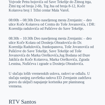
Vojvode Petra bojovića od Save Tekelije do Žitnog trga,
r
n
A
i
Žitni trg od broja 2-6b, Trg Jna od broja 8-12, Koče
Kolarova broj 1 Tržni centar Mala Varoš.
p
l
p
08:00h – 08:30h Deo naseljenog mesta Zrenjanin: – deo
ulice Koče Kolarova od Centra do Toše Jovanovića, i DR:
Korenlija radulovića od Pašićeve do Save Tekelije.
08:30h – 10:30h Deo naseljenog mesta Zrenjanin: – deo
ulice Koče Kolara od Dositeja Obradovića do Dr.
Korenlija Radulovića, frankopanova, Toše Jovanovića od
Pašićeve do Save Tekelije, Save Tekelije od Toše
Jovanovića do Marka Oreškovića,Jug Bodana od Đure
Jakšića do Koče Kolarova, Marka Oreškovića, Zgrada
Lesnina, Nušićeva i zgrade u Dositeja Obradovića.
U slučaju loših vremenskih uslova, radovi se odlažu. U
slučaju ranijeg završetka radova ED Zrenjanin zadržava
pravo da uključi napajanje korisnika pre planiranog
vremena.
RTV Santos