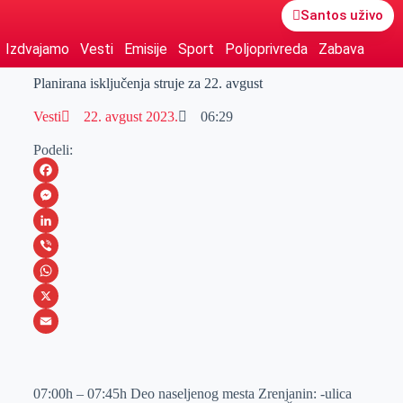
Santos uživo
Izdvajamo
Vesti
Emisije
Sport
Poljoprivreda
Zabava
Planirana isključenja struje za 22. avgust
Vesti
22. avgust 2023.
06:29
Podeli:
F
a
M
c
e
L
e
s
i
V
b
s
n
i
W
o
e
k
b
h
X
o
n
e
e
a
E
k
g
d
r
t
m
07:00h – 07:45h Deo naseljenog mesta Zrenjanin: -ulica
e
I
s
a