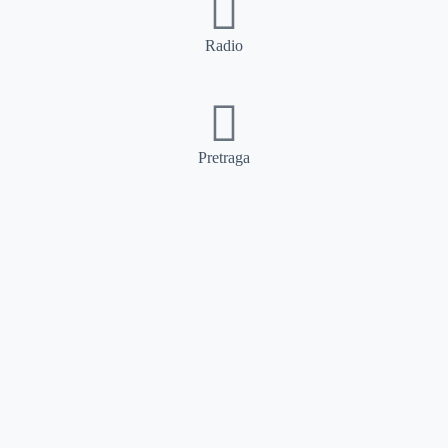
Radio
Pretraga
Pretraga
Kategorije
Ostalo
Naslovna
Izdvajamo