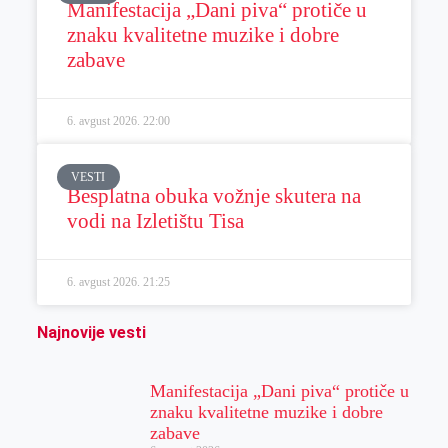
Manifestacija „Dani piva“ protiče u
znaku kvalitetne muzike i dobre
zabave
6. avgust 2026.
22:00
VESTI
Besplatna obuka vožnje skutera na
vodi na Izletištu Tisa
6. avgust 2026.
21:25
Najnovije vesti
Manifestacija „Dani piva“ protiče u
znaku kvalitetne muzike i dobre
zabave