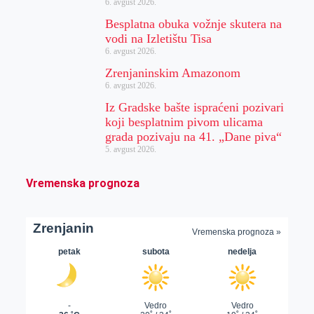
6. avgust 2026.
Besplatna obuka vožnje skutera na
vodi na Izletištu Tisa
6. avgust 2026.
Zrenjaninskim Amazonom
6. avgust 2026.
Iz Gradske bašte ispraćeni pozivari
koji besplatnim pivom ulicama
grada pozivaju na 41. „Dane piva“
5. avgust 2026.
Vremenska prognoza