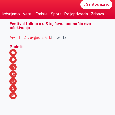
Santos uživo
Izdvajamo
Vesti
Emisije
Sport
Poljoprivreda
Zabava
Festival folklora u Stajićevu nadmašio sva
očekivanja
Vesti
21. avgust 2023.
20:12
Podeli:
F
a
M
c
e
L
e
s
i
V
b
s
n
i
W
o
e
k
b
h
X
o
n
e
e
a
E
k
g
d
r
t
m