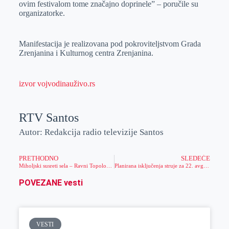
ovim festivalom tome značajno doprinele” – poručile su
organizatorke.
Manifestacija je realizovana pod pokroviteljstvom Grada
Zrenjanina i Kulturnog centra Zrenjanina.
izvor vojvodinauživo.rs
RTV Santos
Autor: Redakcija radio televizije Santos
PRETHODNO
SLEDEĆE
Miholjski susreti sela – Ravni Topolovac 2023.
Planirana isključenja struje za 22. avgust
POVEZANE vesti
VESTI