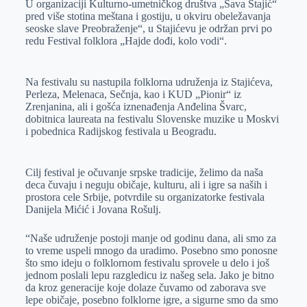
U organizaciji Kulturno-umetničkog društva „Sava Stajić“
e
I
s
a
pred više stotina meštana i gostiju, u okviru obeležavanja
r
n
A
i
seoske slave Preobraženje“, u Stajićevu je održan prvi po
redu Festival folklora „Hajde dođi, kolo vodi“.
p
l
p
Na festivalu su nastupila folklorna udruženja iz Stajićeva,
Perleza, Melenaca, Sečnja, kao i KUD „Pionir“ iz
Zrenjanina, ali i gošća iznenađenja Anđelina Švarc,
dobitnica laureata na festivalu Slovenske muzike u Moskvi
i pobednica Radijskog festivala u Beogradu.
Cilj festival je očuvanje srpske tradicije, želimo da naša
deca čuvaju i neguju običaje, kulturu, ali i igre sa naših i
prostora cele Srbije, potvrdile su organizatorke festivala
Danijela Mićić i Jovana Rošulj.
“Naše udruženje postoji manje od godinu dana, ali smo za
to vreme uspeli mnogo da uradimo. Posebno smo ponosne
što smo ideju o folklornom festivalu sprovele u delo i još
jednom poslali lepu razgledicu iz našeg sela. Jako je bitno
da kroz generacije koje dolaze čuvamo od zaborava sve
lepe običaje, posebno folklorne igre, a sigurne smo da smo