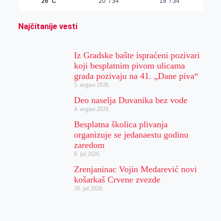
Najčitanije vesti
Iz Gradske bašte ispraćeni pozivari
koji besplatnim pivom ulicama
grada pozivaju na 41. „Dane piva“
5. avgust 2026.
Deo naselja Duvanika bez vode
4. avgust 2026.
Besplatna školica plivanja
organizuje se jedanaestu godinu
zaredom
8. jul 2026.
Zrenjaninac Vojin Medarević novi
košarkaš Crvene zvezde
30. jul 2026.