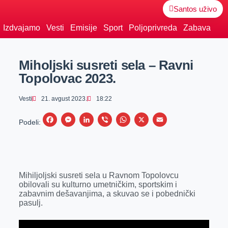
Santos uživo
Izdvajamo
Vesti
Emisije
Sport
Poljoprivreda
Zabava
Miholjski susreti sela – Ravni
Topolovac 2023.
Vesti
21. avgust 2023.
18:22
F
M
L
V
W
X
E
Podeli:
a
e
i
i
h
m
c
s
n
b
a
a
e
s
k
e
t
i
Mihiljoljski susreti sela u Ravnom Topolovcu
b
e
e
r
s
l
obilovali su kulturno umetničkim, sportskim i
o
n
d
A
zabavnim dešavanjima, a skuvao se i pobednički
pasulj.
o
g
I
p
k
e
n
p