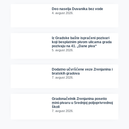
Deo naselja Duvanika bez vode
4. avgust 2026.
Iz Gradske bašte ispraćeni pozivari
koji besplatnim pivom ulicama grada
pozivaju na 41. „Dane piva“
5. avgust 2026.
Dodatno učvršćene veze Zrenjanina i
bratskih gradova
7. avgust 2026.
Gradonačelnik Zrenjanina posetio
mini-pivaru u Srednjoj poljoprivrednoj
školi
7. avgust 2026.