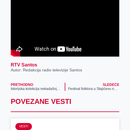
r
RTV Santos
Autor: Redakcija radio televizije Santos
PRETHODNO
SLEDEĆE
Istorijska kolekcija nekadašnje advokatske kancelarije Gardašević
Festival folklora u Stajićevu nadmašio sva očekivanja
POVEZANE VESTI
VESTI