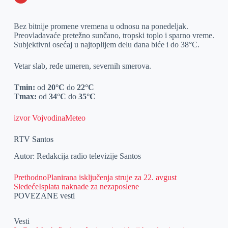
o
n
e
e
a
E
k
g
d
r
t
m
Bez bitnije promene vremena u odnosu na ponedeljak.
Preovladavaće pretežno sunčano, tropski toplo i sparno vreme.
e
I
s
a
Subjektivni osećaj u najtoplijem delu dana biće i do 38°C.
r
n
A
i
Vetar slab, ređe umeren, severnih smerova.
p
l
p
Tmin:
od
20°C
do
22°C
Tmax:
od
34°C
do
35°C
izvor VojvodinaMeteo
RTV Santos
Autor: Redakcija radio televizije Santos
Prethodno
Planirana isključenja struje za 22. avgust
Sledeće
Isplata naknade za nezaposlene
POVEZANE vesti
Vesti