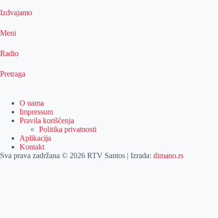
Izdvajamo
Meni
Radio
Pretraga
O nama
Impressum
Pravila korišćenja
Politika privatnosti
Aplikacija
Kontakt
Sva prava zadržana © 2026 RTV Santos | Izrada:
dimano.rs
Pretraga
Naslovna
O nama
Izdvajamo
Impressum
Vesti
Pravila korišćenja
Pretraga
Emisije
Politika privatnosti
Agročas
Aplikacija
Kategorije