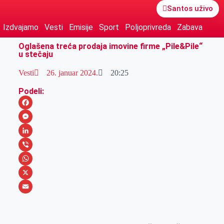
Santos uživo
Izdvajamo
Vesti
Emisije
Sport
Poljoprivreda
Zabava
Oglašena treća prodaja imovine firme „Pile&Pile“
u stečaju
Vesti
26. januar 2024.
20:25
Podeli:
F
a
M
c
e
L
e
s
i
V
b
s
n
i
W
o
e
k
b
h
X
o
n
e
e
a
E
k
g
d
r
t
m