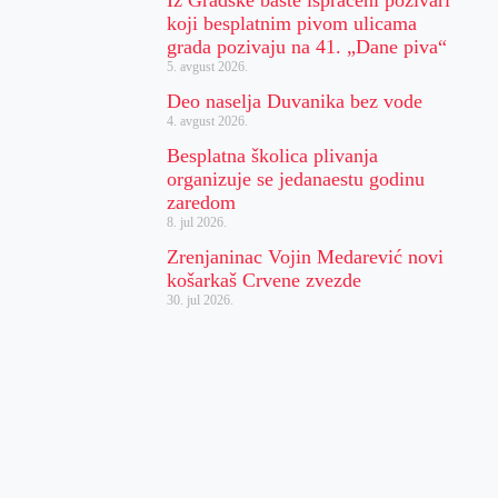
koji besplatnim pivom ulicama
grada pozivaju na 41. „Dane piva“
5. avgust 2026.
Deo naselja Duvanika bez vode
4. avgust 2026.
Besplatna školica plivanja
organizuje se jedanaestu godinu
zaredom
8. jul 2026.
Zrenjaninac Vojin Medarević novi
košarkaš Crvene zvezde
30. jul 2026.