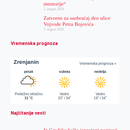
memorije“
5. avgust 2026.
Zatvoren za saobraćaj deo ulice
Vojvode Petra Bojovića
5. avgust 2026.
Vremenska prognoza
Najčitanije vesti
Iz Gradske bašte ispraćeni pozivari