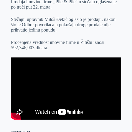
Prodaja imovine firme „Pile & Pile“ u stečaju oglašena je
e
I
s
a
po treći put 22. marta.
r
n
A
i
p
l
Stečajni upravnik Miloš Đekić oglasio je prodaju, nakon
što je Odbor poverilaca u pokušaju druge prodaje nije
p
prihvatio jedinu ponudu.
Procenjena vrednost imovine firme u Žitištu iznosi
592,346,903 dinara.