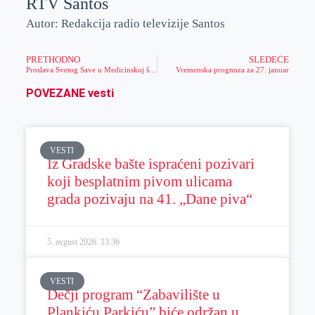
RTV Santos
Autor: Redakcija radio televizije Santos
PRETHODNO
SLEDEĆE
Proslava Svetog Save u Medicinskoj školi
Vremenska prognoza za 27. januar
POVEZANE vesti
VESTI
Iz Gradske bašte ispraćeni pozivari
koji besplatnim pivom ulicama
grada pozivaju na 41. „Dane piva“
5. avgust 2026.
13:36
VESTI
Dečji program “Zabavilište u
Plankiću Parkiću” biće održan u