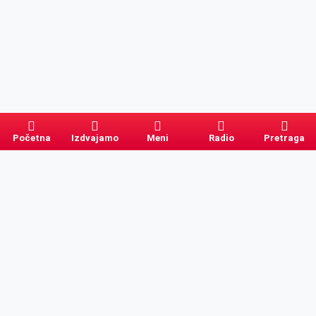
Početna
Izdvajamo
Meni
Radio
Pretraga
Pretraga
Kategorije
Ostalo
Naslovna