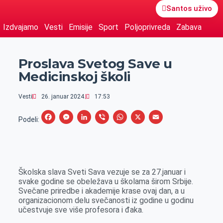
Santos uživo
Izdvajamo
Vesti
Emisije
Sport
Poljoprivreda
Zabava
Proslava Svetog Save u
Medicinskoj školi
Vesti
26. januar 2024.
17:53
F
M
L
V
W
X
E
Podeli:
a
e
i
i
h
m
c
s
n
b
a
a
e
s
k
e
t
i
Školska slava Sveti Sava vezuje se za 27.januar i
b
e
e
r
s
l
svake godine se obeležava u školama širom Srbije.
o
n
d
A
Svečane priredbe i akademije krase ovaj dan, a u
organizacionom delu svečanosti iz godine u godinu
o
g
I
p
učestvuje sve više profesora i đaka.
k
e
n
p