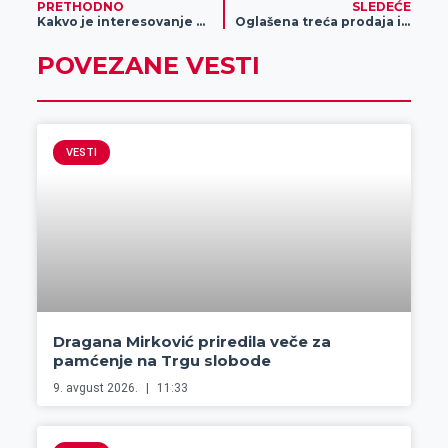
PRETHODNO
SLEDEĆE
Kakvo je interesovanje građana za pozorišne predstave
Oglašena treća prodaja imovine firme „Pile&Pile“ u stečaju
POVEZANE VESTI
VESTI
Dragana Mirković priredila veče za
pamćenje na Trgu slobode
9. avgust 2026.
11:33