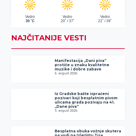
NAJČITANIJE VESTI
Manifestacija „Dani piva“
protiče u znaku kvalitetne
muzike i dobre zabave
6. avgust 2026.
Iz Gradske bašte ispraćeni
pozivari koji besplatnim pivom
ulicama grada pozivaju na 41.
„Dane piva“
5. avgust 2026.
Besplatna obuka vožnje skutera
na vodi na Izletištu Tisa