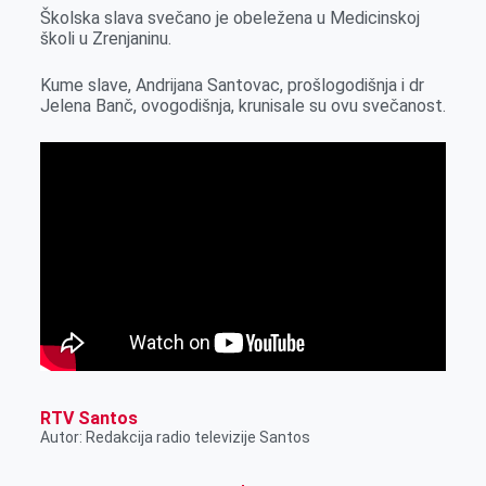
r
Školska slava svečano je obeležena u Medicinskoj
školi u Zrenjaninu.
Kume slave, Andrijana Santovac, prošlogodišnja i dr
Jelena Banč, ovogodišnja, krunisale su ovu svečanost.
RTV Santos
Autor: Redakcija radio televizije Santos