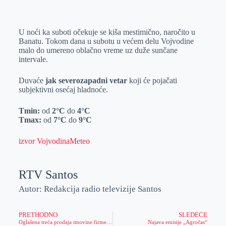
o
n
e
e
a
E
k
g
d
r
t
m
U noći ka suboti očekuje se kiša mestimično, naročito u
e
I
s
a
Banatu. Tokom dana u subotu u većem delu Vojvodine
r
n
A
i
malo do umereno oblačno vreme uz duže sunčane
intervale.
p
l
p
Duvaće
jak severozapadni vetar
koji će pojačati
subjektivni osećaj hladnoće.
Tmin:
od
2°C
do
4°C
Tmax:
od
7°C
do
9°C
izvor VojvodinaMeteo
RTV Santos
Autor: Redakcija radio televizije Santos
PRETHODNO
SLEDEĆE
Oglašena treća prodaja imovine firme „Pile&Pile“ u stečaju
Najava emisije „Agročas“