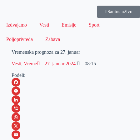
Santos uživo
Izdvajamo
Vesti
Emisije
Sport
Poljoprivreda
Zabava
Vremenska prognoza za 27. januar
Vesti
,
Vreme
27. januar 2024.
08:15
Podeli:
F
a
M
c
e
L
e
s
i
V
b
s
n
i
W
o
e
k
b
h
X