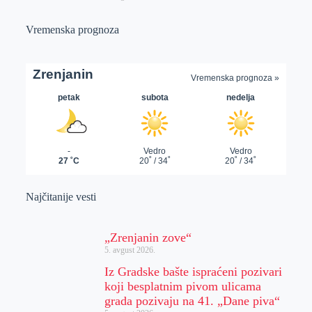
Vremenska prognoza
Najčitanije vesti
„Zrenjanin zove“
5. avgust 2026.
Iz Gradske bašte ispraćeni pozivari
koji besplatnim pivom ulicama
grada pozivaju na 41. „Dane piva“