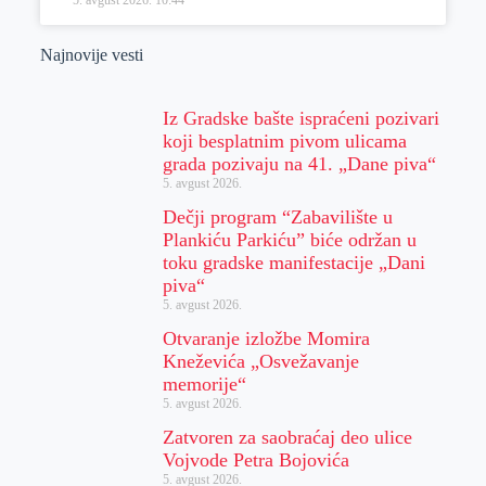
Najnovije vesti
Iz Gradske bašte ispraćeni pozivari
koji besplatnim pivom ulicama
grada pozivaju na 41. „Dane piva“
5. avgust 2026.
Dečji program “Zabavilište u
Plankiću Parkiću” biće održan u
toku gradske manifestacije „Dani
piva“
5. avgust 2026.
Otvaranje izložbe Momira
Kneževića „Osvežavanje
memorije“
5. avgust 2026.
Zatvoren za saobraćaj deo ulice
Vojvode Petra Bojovića
5. avgust 2026.