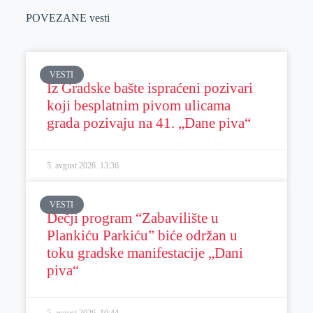
POVEZANE vesti
VESTI
Iz Gradske bašte ispraćeni pozivari
koji besplatnim pivom ulicama
grada pozivaju na 41. „Dane piva“
5. avgust 2026.
13:36
VESTI
Dečji program “Zabavilište u
Plankiću Parkiću” biće održan u
toku gradske manifestacije „Dani
piva“
5. avgust 2026.
10:44