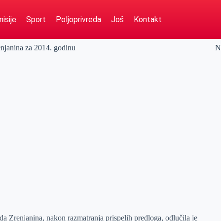
isije
Sport
Poljoprivreda
Još
Kontakt
enjanina za 2014. godinu
N
da Zrenjanina, nakon razmatranja prispelih predloga, odlučila je