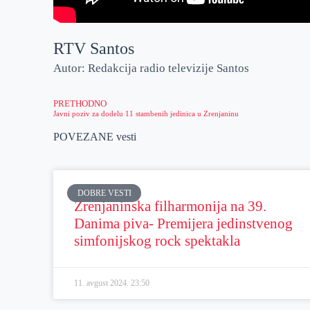
RTV Santos
Autor: Redakcija radio televizije Santos
PRETHODNO
Javni poziv za dodelu 11 stambenih jedinica u Zrenjaninu
POVEZANE vesti
DOBRE VESTI
Zrenjaninska filharmonija na 39.
Danima piva- Premijera jedinstvenog
simfonijskog rock spektakla
11. avgust 2024.
23:50