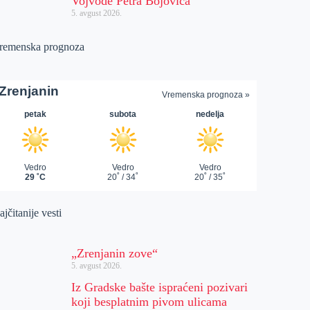
Vojvode Petra Bojovića
5. avgust 2026.
remenska prognoza
jčitanije vesti
„Zrenjanin zove“
5. avgust 2026.
Iz Gradske bašte ispraćeni pozivari
koji besplatnim pivom ulicama