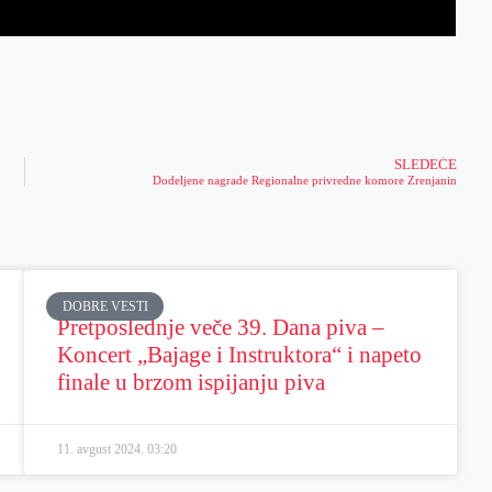
SLEDEĆE
Dodeljene nagrade Regionalne privredne komore Zrenjanin
DOBRE VESTI
Pretposlednje veče 39. Dana piva –
Koncert „Bajage i Instruktora“ i napeto
finale u brzom ispijanju piva
11. avgust 2024.
03:20