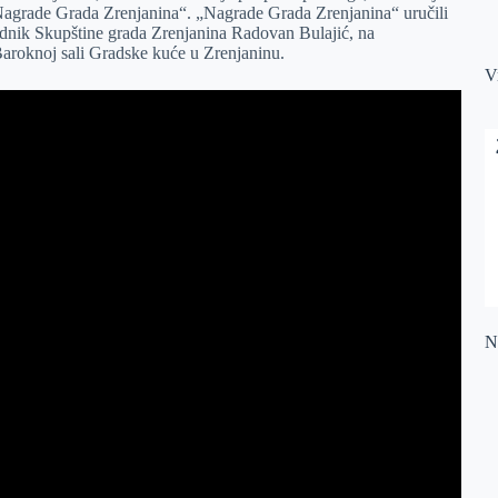
„Nagrade Grada Zrenjanina“. „Nagrade Grada Zrenjanina“ uručili
ednik Skupštine grada Zrenjanina Radovan Bulajić, na
 Baroknoj sali Gradske kuće u Zrenjaninu.
V
Na