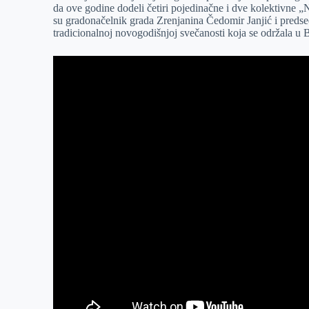
da ove godine dodeli četiri pojedinačne i dve kolektivne 
r
n
A
i
su gradonačelnik grada Zrenjanina Čedomir Janjić i preds
tradicionalnoj novogodišnjoj svečanosti koja se održala u
p
l
p