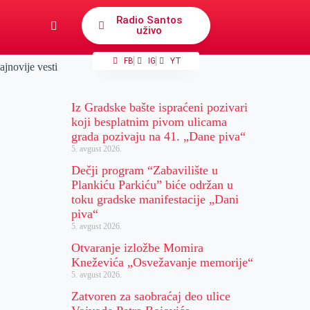
Radio Santos
uživo
FB
IG
YT
ajnovije vesti
Iz Gradske bašte ispraćeni pozivari
koji besplatnim pivom ulicama
grada pozivaju na 41. „Dane piva“
5. avgust 2026.
Dečji program “Zabavilište u
Plankiću Parkiću” biće održan u
toku gradske manifestacije „Dani
piva“
5. avgust 2026.
Otvaranje izložbe Momira
Kneževića „Osvežavanje memorije“
5. avgust 2026.
Zatvoren za saobraćaj deo ulice