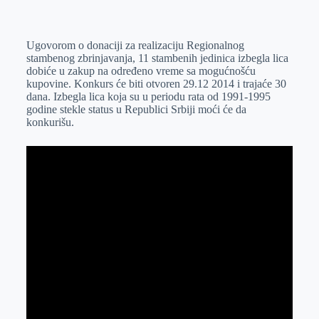
o
n
e
e
a
E
k
g
d
r
t
m
Ugovorom o donaciji za realizaciju Regionalnog
e
I
s
a
stambenog zbrinjavanja, 11 stambenih jedinica izbegla lica
r
n
A
i
dobiće u zakup na određeno vreme sa mogućnošću
kupovine. Konkurs će biti otvoren 29.12 2014 i trajaće 30
p
l
dana. Izbegla lica koja su u periodu rata od 1991-1995
p
godine stekle status u Republici Srbiji moći će da
konkurišu.