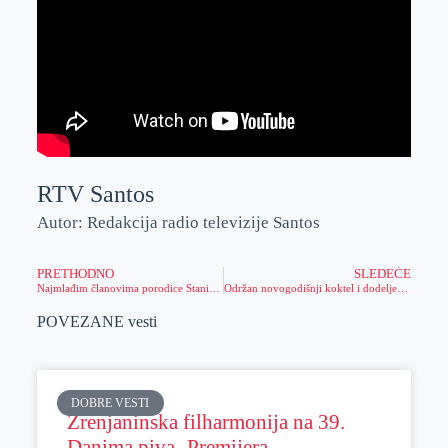
RTV Santos
Autor: Redakcija radio televizije Santos
PRETHODNO
SLEDEĆE
Najmlađim članovima porodice Stanisavljev podeljeni paketići
Održan novogodišnji koktel i dodeljene Nagrade grada Zrenjanina za 2014. godinu
POVEZANE vesti
DOBRE VESTI
Zrenjaninska filharmonija na 39.
Danima piva- Premijera