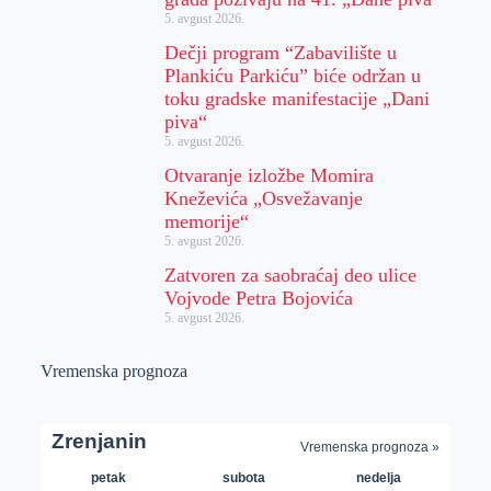
5. avgust 2026.
Dečji program “Zabavilište u
Plankiću Parkiću” biće održan u
toku gradske manifestacije „Dani
piva“
5. avgust 2026.
Otvaranje izložbe Momira
Kneževića „Osvežavanje
memorije“
5. avgust 2026.
Zatvoren za saobraćaj deo ulice
Vojvode Petra Bojovića
5. avgust 2026.
Vremenska prognoza