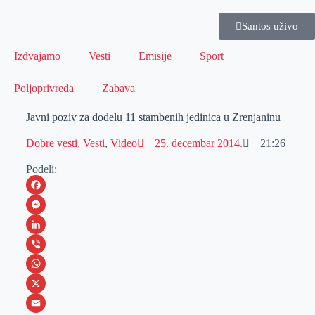
Santos uživo
Izdvajamo
Vesti
Emisije
Sport
Poljoprivreda
Zabava
Javni poziv za dodelu 11 stambenih jedinica u Zrenjaninu
Dobre vesti
,
Vesti
,
Video
25. decembar 2014.
21:26
Podeli:
F
a
M
c
e
L
e
s
i
V
b
s
n
i
W
o
e
k
b
h
X