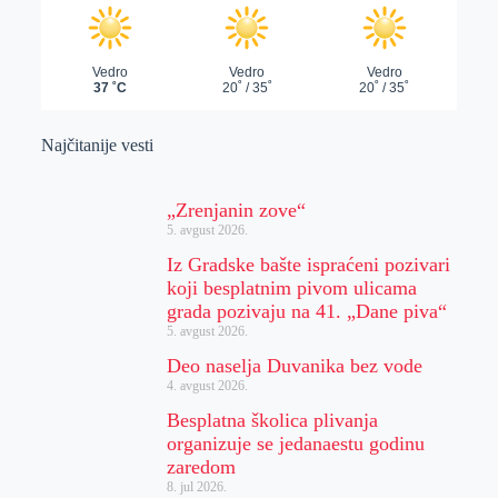
Najčitanije vesti
„Zrenjanin zove“
5. avgust 2026.
Iz Gradske bašte ispraćeni pozivari
koji besplatnim pivom ulicama
grada pozivaju na 41. „Dane piva“
5. avgust 2026.
Deo naselja Duvanika bez vode
4. avgust 2026.
Besplatna školica plivanja
organizuje se jedanaestu godinu
zaredom
8. jul 2026.