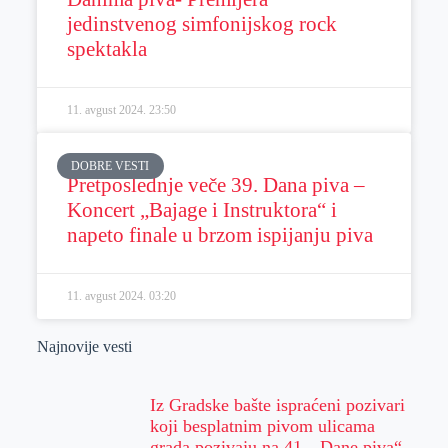
jedinstvenog simfonijskog rock
spektakla
11. avgust 2024.
23:50
DOBRE VESTI
Pretposlednje veče 39. Dana piva –
Koncert „Bajage i Instruktora“ i
napeto finale u brzom ispijanju piva
11. avgust 2024.
03:20
Najnovije vesti
Iz Gradske bašte ispraćeni pozivari
koji besplatnim pivom ulicama
grada pozivaju na 41. „Dane piva“