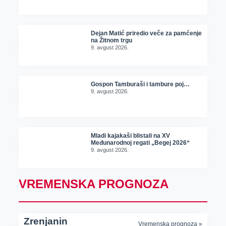
Dejan Matić priredio veče za pamćenje
na Žitnom trgu
9. avgust 2026.
Gospon Tamburaši i tambure poj…
9. avgust 2026.
Mladi kajakaši blistali na XV
Međunarodnoj regati „Begej 2026“
9. avgust 2026.
VREMENSKA PROGNOZA