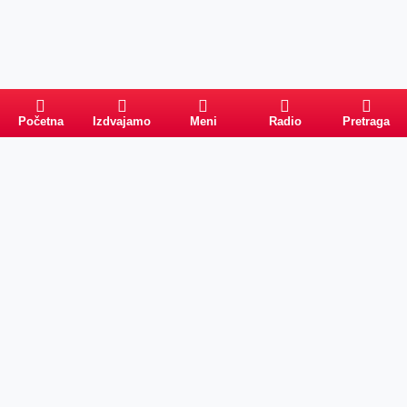
Početna
Izdvajamo
Meni
Radio
Pretraga
PRETRAGA
Kategorije
Ostalo
Naslovna
Izdvajamo