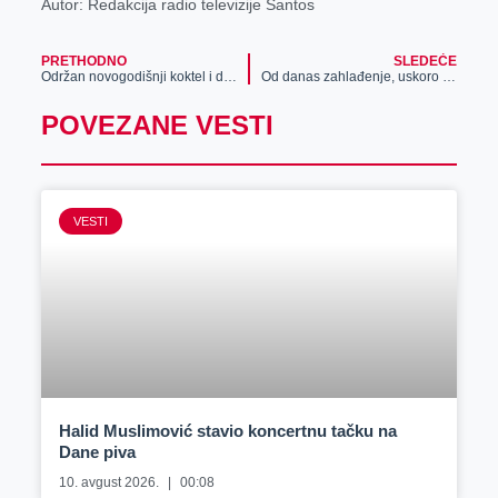
Autor: Redakcija radio televizije Santos
PRETHODNO
SLEDEĆE
Održan novogodišnji koktel i dodeljene Nagrade grada Zrenjanina za 2014. godinu
Od danas zahlađenje, uskoro i sneg
POVEZANE VESTI
VESTI
Halid Muslimović stavio koncertnu tačku na
Dane piva
10. avgust 2026.
00:08