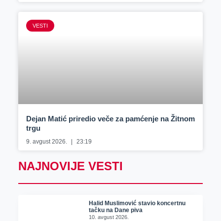
VESTI
Dejan Matić priredio veče za pamćenje na Žitnom
trgu
9. avgust 2026.
23:19
NAJNOVIJE VESTI
Halid Muslimović stavio koncertnu
tačku na Dane piva
10. avgust 2026.