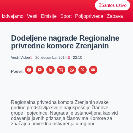
Santos uživo
Izdvajamo
Vesti
Emisije
Sport
Poljoprivreda
Zabava
Dodeljene nagrade Regionalne
privredne komore Zrenjanin
Vesti
,
Video
26. decembar 2014.
22:10
F
M
L
V
W
X
E
Podeli:
a
e
i
i
h
m
c
s
n
b
a
a
e
s
k
e
t
i
Regionalna privredna komora Zrenjanin svake
b
e
e
r
s
l
godine predstavlja svoje najuspešnije članove,
o
n
d
A
grupe i pojedince. Nagrada je ustanovljena kao vid
odavanja javnih priznanja članovima Komore za
o
g
I
p
značajna privredna ostvarenja u regionu.
k
e
n
p