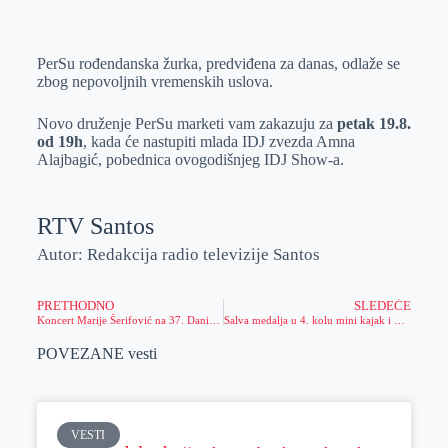
o
n
e
e
a
E
k
g
d
r
t
m
PerSu rođendanska žurka, predviđena za danas, odlaže se
e
I
s
a
zbog nepovoljnih vremenskih uslova.
r
n
A
i
p
l
Novo druženje PerSu marketi vam zakazuju za
petak 19.8.
od 19h
, kada će nastupiti mlada IDJ zvezda Amna
p
Alajbagić, pobednica ovogodišnjeg IDJ Show-a.
RTV Santos
Autor: Redakcija radio televizije Santos
PRETHODNO
SLEDEĆE
Koncert Marije Šerifović na 37. Danima piva
Salva medalja u 4. kolu mini kajak i pionirskoj ligi Srbije i ligi olimpijskih nada Srbije
POVEZANE vesti
VESTI