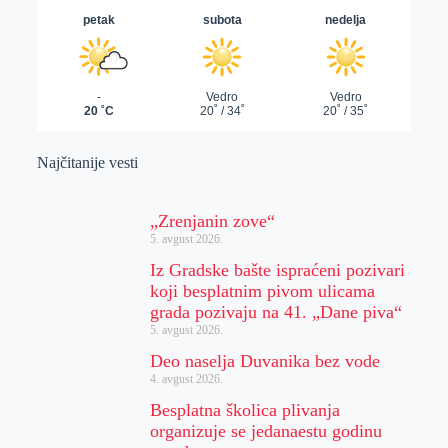
Najčitanije vesti
„Zrenjanin zove“
5. avgust 2026.
Iz Gradske bašte ispraćeni pozivari
koji besplatnim pivom ulicama
grada pozivaju na 41. „Dane piva“
5. avgust 2026.
Deo naselja Duvanika bez vode
4. avgust 2026.
Besplatna školica plivanja
organizuje se jedanaestu godinu