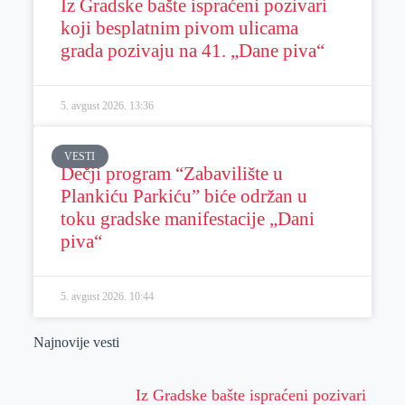
Iz Gradske bašte ispraćeni pozivari
koji besplatnim pivom ulicama
grada pozivaju na 41. „Dane piva“
5. avgust 2026.
13:36
VESTI
Dečji program “Zabavilište u
Plankiću Parkiću” biće održan u
toku gradske manifestacije „Dani
piva“
5. avgust 2026.
10:44
Najnovije vesti
Iz Gradske bašte ispraćeni pozivari