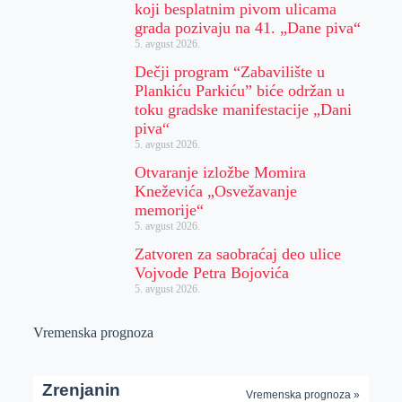
koji besplatnim pivom ulicama
grada pozivaju na 41. „Dane piva“
5. avgust 2026.
Dečji program “Zabavilište u
Plankiću Parkiću” biće održan u
toku gradske manifestacije „Dani
piva“
5. avgust 2026.
Otvaranje izložbe Momira
Kneževića „Osvežavanje
memorije“
5. avgust 2026.
Zatvoren za saobraćaj deo ulice
Vojvode Petra Bojovića
5. avgust 2026.
Vremenska prognoza