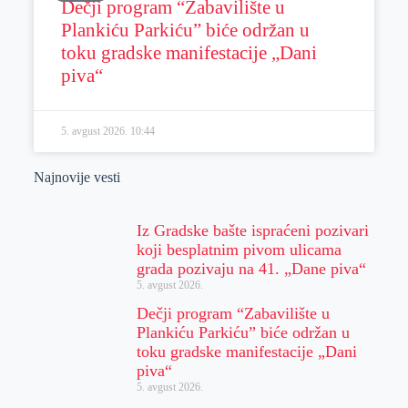
Dečji program “Zabavilište u
Plankiću Parkiću” biće održan u
toku gradske manifestacije „Dani
piva“
5. avgust 2026.
10:44
Najnovije vesti
Iz Gradske bašte ispraćeni pozivari
koji besplatnim pivom ulicama
grada pozivaju na 41. „Dane piva“
5. avgust 2026.
Dečji program “Zabavilište u
Plankiću Parkiću” biće održan u
toku gradske manifestacije „Dani
piva“
5. avgust 2026.