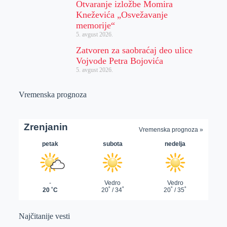
Otvaranje izložbe Momira
Kneževića „Osvežavanje
memorije“
5. avgust 2026.
Zatvoren za saobraćaj deo ulice
Vojvode Petra Bojovića
5. avgust 2026.
Vremenska prognoza
Najčitanije vesti