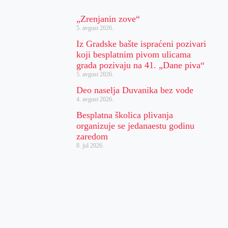
„Zrenjanin zove“
5. avgust 2026.
Iz Gradske bašte ispraćeni pozivari
koji besplatnim pivom ulicama
grada pozivaju na 41. „Dane piva“
5. avgust 2026.
Deo naselja Duvanika bez vode
4. avgust 2026.
Besplatna školica plivanja
organizuje se jedanaestu godinu
zaredom
8. jul 2026.