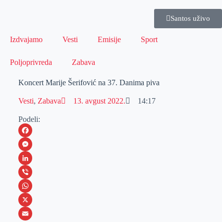
Santos uživo
Izdvajamo
Vesti
Emisije
Sport
Poljoprivreda
Zabava
Koncert Marije Šerifović na 37. Danima piva
Vesti
,
Zabava
13. avgust 2022.
14:17
Podeli:
F
a
M
c
e
L
e
s
i
V
b
s
n
i
W
o
e
k
b
h
X