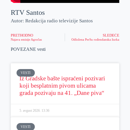
RTV Santos
Autor: Redakcija radio televizije Santos
PRETHODNO
SLEDEĆE
Najava emisije Agročas
Odložena PerSu rođendanska žurka
POVEZANE vesti
VESTI
Iz Gradske bašte ispraćeni pozivari
koji besplatnim pivom ulicama
grada pozivaju na 41. „Dane piva“
5. avgust 2026.
13:36
VESTI