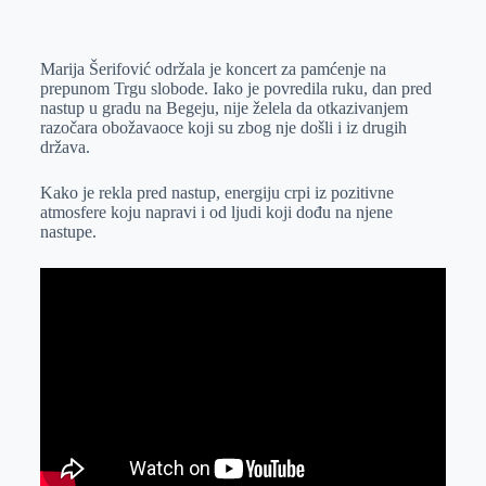
o
n
e
e
a
E
k
g
d
r
t
m
Marija Šerifović održala je koncert za pamćenje na
e
I
s
a
prepunom Trgu slobode. Iako je povredila ruku, dan pred
r
n
A
i
nastup u gradu na Begeju, nije želela da otkazivanjem
razočara obožavaoce koji su zbog nje došli i iz drugih
p
l
država.
p
Kako je rekla pred nastup, energiju crpi iz pozitivne
atmosfere koju napravi i od ljudi koji dođu na njene
nastupe.