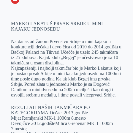
o
n
e
e
a
E
k
g
d
r
t
m
MARKO LAKATUŠ PRVAK SRBIJE U MINI
e
I
s
a
KAJAKU JEDNOSEDU
r
n
A
i
p
l
Na danas održanom Prvenstvu Srbije u mini kajaku u
konkurenciji dečaka i devojčica od 2010 do 2014.godišta u
p
Bačkoj Palanci na Tikvari.Učečće je uzelo 245 takmičara
iz 25 klubova. Kajak klub „Begej“ je učestvovao je sa 10
takmičara u osam disciplina.
Najzapaženiji i najbolji takmičar bio je Marko Lakatus koji
je postao prvak Srbije u mini kajaku jednosedu na 1000m i
time posle dugo godina Kajak klub Begej ima prvska
Srbije. Pored zlata u jednosedu Marko je sa Đogović
Danilom u mini dvosedu na 500m u ciljušli kao drugi i
osvojili srebrnu medalju, i time postali viceprvaci Srbije.
REZULTATI NAŠIH TAKMIČARA PO
KATEGORIJAMA:Dečaci 2013.godište
Mijat Ramljanski MK-1 1000m 8.mesto
Devojčice 2012.godišteMilica Grebenar MK-1 1000m
7.mesto;