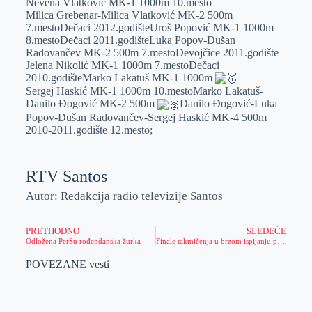
Nevena Vlatković MK-1 1000m 10.mesto
Milica Grebenar-Milica Vlatković MK-2 500m
7.mestoDečaci 2012.godišteUroš Popović MK-1 1000m
8.mestoDečaci 2011.godišteLuka Popov-Dušan
Radovančev MK-2 500m 7.mestoDevojčice 2011.godište
Jelena Nikolić MK-1 1000m 7.mestoDečaci
2010.godišteMarko Lakatuš MK-1 1000m
Sergej Haskić MK-1 1000m 10.mestoMarko Lakatuš-
Danilo Đogović MK-2 500m
Danilo Đogović-Luka
Popov-Dušan Radovančev-Sergej Haskić MK-4 500m
2010-2011.godište 12.mesto;
RTV Santos
Autor: Redakcija radio televizije Santos
PRETHODNO
SLEDEĆE
Odložena PerSu rođendanska žurka
Finale takmičenja u brzom ispijanju piva
POVEZANE vesti