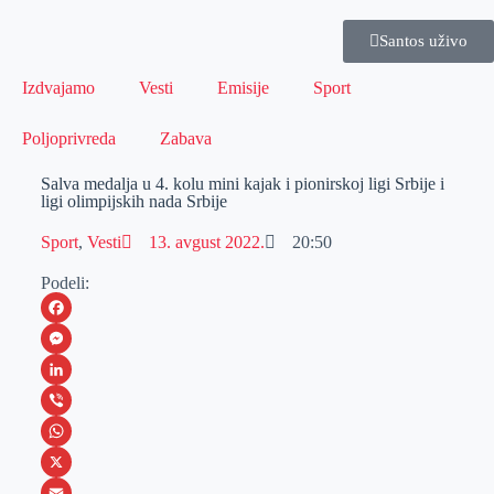
Santos uživo
Izdvajamo
Vesti
Emisije
Sport
Poljoprivreda
Zabava
Salva medalja u 4. kolu mini kajak i pionirskoj ligi Srbije i
ligi olimpijskih nada Srbije
Sport
,
Vesti
13. avgust 2022.
20:50
Podeli:
F
a
M
c
e
L
e
s
i
V
b
s
n
i
W
o
e
k
b
h
X