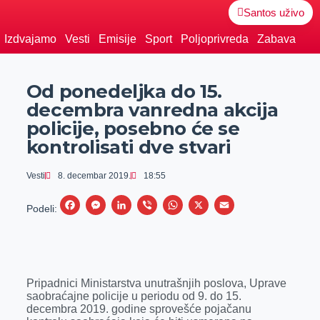
Santos uživo
Izdvajamo
Vesti
Emisije
Sport
Poljoprivreda
Zabava
Od ponedeljka do 15.
decembra vanredna akcija
policije, posebno će se
kontrolisati dve stvari
Vesti
8. decembar 2019.
18:55
F
M
L
V
W
X
E
Podeli:
a
e
i
i
h
m
c
s
n
b
a
a
e
s
k
e
t
i
Pripadnici Ministarstva unutrašnjih poslova, Uprave
b
e
e
r
s
l
saobraćajne policije u periodu od 9. do 15.
o
n
d
A
decembra 2019. godine sprovešće pojačanu