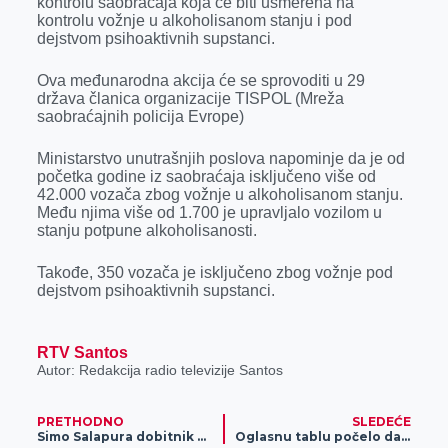
kontrolu saobraćaja koja će biti usmerena na
o
g
I
p
kontrolu vožnje u alkoholisanom stanju i pod
k
e
n
p
dejstvom psihoaktivnih supstanci.
r
Ova međunarodna akcija će se sprovoditi u 29
država članica organizacije TISPOL (Mreža
saobraćajnih policija Evrope)
Ministarstvo unutrašnjih poslova napominje da je od
početka godine iz saobraćaja isključeno više od
42.000 vozača zbog vožnje u alkoholisanom stanju.
Među njima više od 1.700 je upravljalo vozilom u
stanju potpune alkoholisanosti.
Takođe, 350 vozača je isključeno zbog vožnje pod
dejstvom psihoaktivnih supstanci.
RTV Santos
Autor: Redakcija radio televizije Santos
PRETHODNO
SLEDEĆE
Simo Salapura dobitnik nagrade Sportskog saveza Vojvodine “Jovan Mikić Spartak“
Oglasnu tablu počelo da koristi 10 gradova i opština