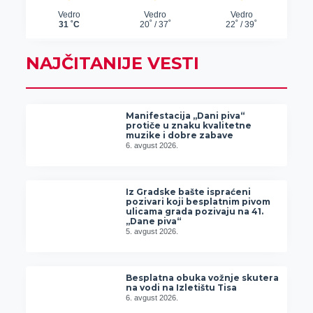
NAJČITANIJE VESTI
Manifestacija „Dani piva“
protiče u znaku kvalitetne
muzike i dobre zabave
6. avgust 2026.
Iz Gradske bašte ispraćeni
pozivari koji besplatnim pivom
ulicama grada pozivaju na 41.
„Dane piva“
5. avgust 2026.
Besplatna obuka vožnje skutera
na vodi na Izletištu Tisa
6. avgust 2026.