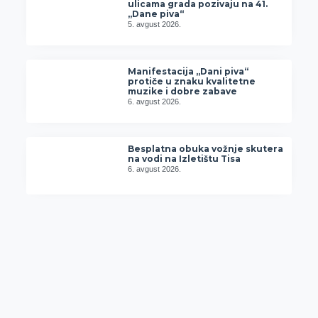
ulicama grada pozivaju na 41.
„Dane piva“
5. avgust 2026.
Manifestacija „Dani piva“
protiče u znaku kvalitetne
muzike i dobre zabave
6. avgust 2026.
Besplatna obuka vožnje skutera
na vodi na Izletištu Tisa
6. avgust 2026.