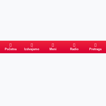
Početna
Izdvajamo
Meni
Radio
Pretraga
Pretraga
Kategorije
Ostalo
Naslovna