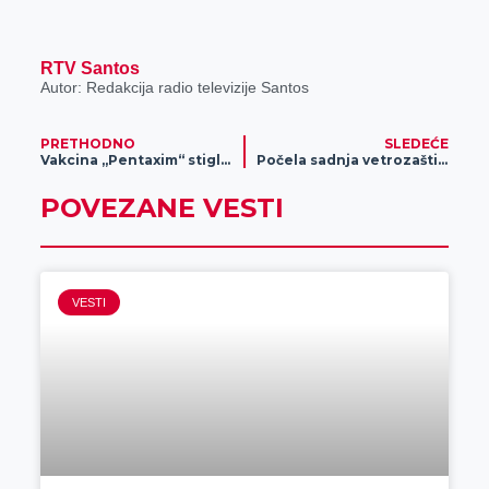
RTV Santos
Autor: Redakcija radio televizije Santos
PRETHODNO
SLEDEĆE
Vakcina „Pentaxim“ stigla u Srbiju
Počela sadnja vetrozaštitnog pojasa pored puta Zrenjanin – Beograd
POVEZANE VESTI
VESTI