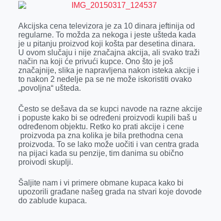
r
Akcijska cena televizora je za 10 dinara jeftinija od
regularne. To možda za nekoga i jeste ušteda kada
je u pitanju proizvod koji košta par desetina dinara.
U ovom slučaju i nije značajna akcija, ali svako traži
način na koji će privući kupce. Ono što je još
značajnije, slika je napravljena nakon isteka akcije i
to nakon 2 nedelje pa se ne može iskoristiti ovako
„povoljna“ ušteda.
Često se dešava da se kupci navode na razne akcije
i popuste kako bi se određeni proizvodi kupili baš u
određenom objektu. Retko ko prati akcije i cene
proizvoda pa zna kolika je bila prethodna cena
proizvoda. To se lako može uočiti i van centra grada
na pijaci kada su penzije, tim danima su obično
proivodi skuplji.
Šaljite nam i vi primere obmane kupaca kako bi
upozorili građane našeg grada na stvari koje dovode
do zablude kupaca.