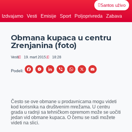
Santos uživo
Izdvajamo
Vesti
Emisije
Sport
Poljoprivreda
Zabava
Obmana kupaca u centru
Zrenjanina (foto)
Vesti
19. mart 2015.
18:28
F
M
L
V
W
X
E
Podeli:
a
e
i
i
h
m
c
s
n
b
a
a
e
s
k
e
t
i
Često se ove obmane u prodavnicama mogu videti
b
e
e
r
s
l
kod korisnika na društvenim mrežama. U centru
o
n
d
A
grada u radnji sa tehničkom opremom može se uočiti
jedan vid obmane kupaca. O čemu se radi možete
o
g
I
p
videti na slici.
k
e
n
p