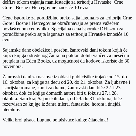
delfi.rs tokom trajanja manifestacije za teritoriju Hrvatske, Crne
Gore i Bosne i Hercegovine iznosiće 10 evra.
Cene isporuke za porudžbine preko sajta laguna.rs za teritoriju Crne
Gore i Bosne i Hercegovine obračunavaju se prema važećem
povlašćenom cenovniku. Specijalna cena isporuke DHL-om za
porudžbine preko sajta laguna.rs za teritoriju Hrvatske iznosiće 10
evra.
Sajamske dane obeležiće i posebni žanrovski dani tokom kojih će
kupci knjiga određenog žanra na poklon dobiti vaučer za mesečnu
pretplatu na Eden Books, uz mogućnost da kodove iskoriste do 30.
novembra.
Žanrovski dani za naslove iz oblasti publicistike trajaće od 15. do
16. oktobra, za knjige za decu od 20. do 21. oktobra. Za ljubavne i
istorijske romane, kao i za drame, žanrovski dani biće 22. i 23.
oktobar, dok će knjige domaćih autora biti u fokusu 27. i 28.
oktobra. Sam kraj Sajamskih dana, od 29. do 31. oktobra, biće
rezervisan za knjige iz žanra trilera, fantastike, horora i tinejdž
literature.
Veliki broj pisaca Lagune potpisivaće knjige čitaocima!