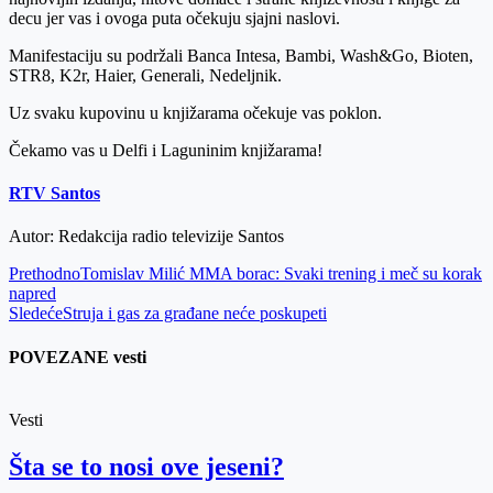
decu jer vas i ovoga puta očekuju sjajni naslovi.
Manifestaciju su podržali Banca Intesa, Bambi, Wash&Go, Bioten,
STR8, K2r, Haier, Generali, Nedeljnik.
Uz svaku kupovinu u knjižarama očekuje vas poklon.
Čekamo vas u Delfi i Laguninim knjižarama!
RTV Santos
Autor: Redakcija radio televizije Santos
Prethodno
Tomislav Milić MMA borac: Svaki trening i meč su korak
napred
Sledeće
Struja i gas za građane neće poskupeti
POVEZANE vesti
Vesti
Šta se to nosi ove jeseni?