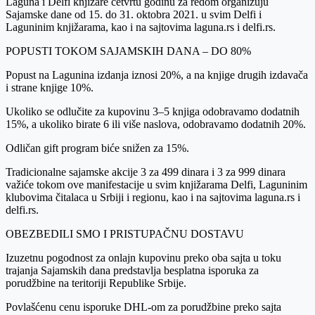
Laguna i Delfi knjižare četvrtu godinu za redom organizuju
Sajamske dane od 15. do 31. oktobra 2021. u svim Delfi i
Laguninim knjižarama, kao i na sajtovima laguna.rs i delfi.rs.
POPUSTI TOKOM SAJAMSKIH DANA – DO 80%
Popust na Lagunina izdanja iznosi 20%, a na knjige drugih izdavača
i strane knjige 10%.
Ukoliko se odlučite za kupovinu 3–5 knjiga odobravamo dodatnih
15%, a ukoliko birate 6 ili više naslova, odobravamo dodatnih 20%.
Odličan gift program biće snižen za 15%.
Tradicionalne sajamske akcije 3 za 499 dinara i 3 za 999 dinara
važiće tokom ove manifestacije u svim knjižarama Delfi, Laguninim
klubovima čitalaca u Srbiji i regionu, kao i na sajtovima laguna.rs i
delfi.rs.
OBEZBEDILI SMO I PRISTUPAČNU DOSTAVU
Izuzetnu pogodnost za onlajn kupovinu preko oba sajta u toku
trajanja Sajamskih dana predstavlja besplatna isporuka za
porudžbine na teritoriji Republike Srbije.
Povlašćenu cenu isporuke DHL-om za porudžbine preko sajta