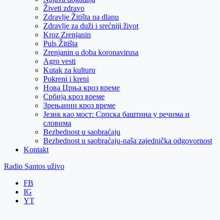
Živeti zdravo
Zdravlje Žitišta na dlanu
Zdravlje za duži i srećniji život
Kroz Zrenjanin
Puls Žitišta
Zrenjanin u doba koronavirusa
Agro vesti
Kutak za kulturu
Pokreni i kreni
Нова Црња кроз време
Србија кроз време
Зрењанин кроз време
Језик као мост: Српска баштина у речима и
словима
Bezbednost u saobraćaju
Bezbednost u saobraćaju-naša zajednička odgovornost
Kontakt
Radio Santos uživo
FB
IG
YT