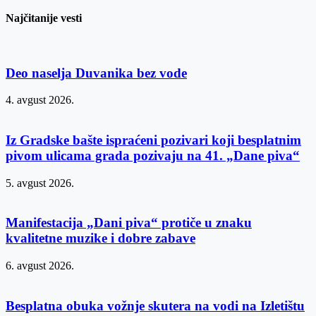
Najčitanije vesti
Deo naselja Duvanika bez vode
4. avgust 2026.
Iz Gradske bašte ispraćeni pozivari koji besplatnim
pivom ulicama grada pozivaju na 41. „Dane piva“
5. avgust 2026.
Manifestacija „Dani piva“ protiče u znaku
kvalitetne muzike i dobre zabave
6. avgust 2026.
Besplatna obuka vožnje skutera na vodi na Izletištu