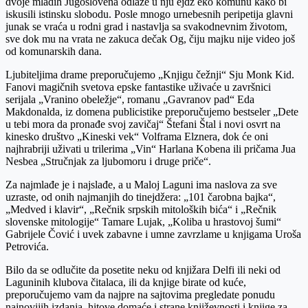
dvoje mladih Jugoslovena odlaze u nju ejdž eko komunu kako bi
iskusili istinsku slobodu. Posle mnogo urnebesnih peripetija glavni
junak se vraća u rodni grad i nastavlja sa svakodnevnim životom,
sve dok mu na vrata ne zakuca dečak Og, čiju majku nije video još
od komunarskih dana.
Ljubiteljima drame preporučujemo „Knjigu čežnji“ Sju Monk Kid.
Fanovi magičnih svetova epske fantastike uživaće u završnici
serijala „Vranino obeležje“, romanu „Gavranov pad“ Eda
Makdonalda, iz domena publicistike preporučujemo bestseler „Dete
u tebi mora da pronađe svoj zavičaj“ Štefani Štal i novi osvrt na
kinesko društvo „Kineski vek“ Volframa Elznera, dok će oni
najhrabriji uživati u trilerima „Vin“ Harlana Kobena ili pričama Jua
Nesbea „Stručnjak za ljubomoru i druge priče“.
Za najmlađe je i najslađe, a u Maloj Laguni ima naslova za sve
uzraste, od onih najmanjih do tinejdžera: „101 čarobna bajka“,
„Medved i klavir“, „Rečnik srpskih mitoloških bića“ i „Rečnik
slovenske mitologije“ Tamare Lujak, „Koliba u hrastovoj šumi“
Gabrijele Čović i uvek zabavne i umne zavrzlame u knjigama Uroša
Petrovića.
Bilo da se odlučite da posetite neku od knjižara Delfi ili neki od
Laguninih klubova čitalaca, ili da knjige birate od kuće,
preporučujemo vam da najpre na sajtovima pregledate ponudu
najnovijih izdanja, hitove domaće i strane književnosti i knjige za