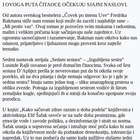
I OVOGA PUTA ČITAOCE OČEKUJU SJAJNI NASLOVI.
Od autora svetskog bestselera „Čovek po imenu Uve“ Fredrika
Bakmana stiže nam roman koji može da zaceli i najdublje rane –
„Mi protiv vas“. Ovaj roman je posvećen svim mukama i radostima,
malim i velikim pričama koje sačinjavaju naše zajednice. Uz
ogromnu saosećajnost i razumevanje, Bakman nam otkriva kako nas
odanost, prijateljstvo i ljubaznost mogu provesti kroz najteže
trenutke.
Sedmi nastavak serijala „Sedam sestara“ – „Izgubljena sestra“
Lusinde Rajli osvanuo je pred domaćim čitaocima. Svaka od šest
sestara D’Aplijez prešla je neverovatan put da bi otkrila svoje
poreklo, ali na dva pitanja i dalje nemaju odgovor: ko je i gde je
sedma sestra? Imaju samo jedan trag – sliku smaragdnog prstena u
obliku zvezde. Potraga za izgubljenom sestrom vodiće ih širom
zemaljske kugle, ujedinjujući ih u misiji da konačno upotpune svoju
porodicu.
U knjizi „Kako sačuvati zdrav razum u doba podela“ književnica i
aktivistkinja Elif Šafak osvrće se na naše doba pesimizma, gde
emocije vode i zavode politiku, a dezinformacije i strah su norma.
Šafak uranja u sopstvena sećanja i istražuje moć priča kako bi nam
otkrila da književnost može da podstakne demokratiju, toleranciju i
napredak. Uz to nas podseća da samo kada pažljivo slušamo jedni