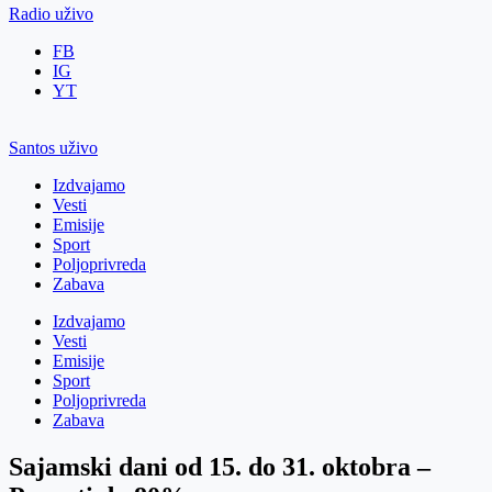
Radio uživo
FB
IG
YT
Santos uživo
Izdvajamo
Vesti
Emisije
Sport
Poljoprivreda
Zabava
Izdvajamo
Vesti
Emisije
Sport
Poljoprivreda
Zabava
Sajamski dani od 15. do 31. oktobra –