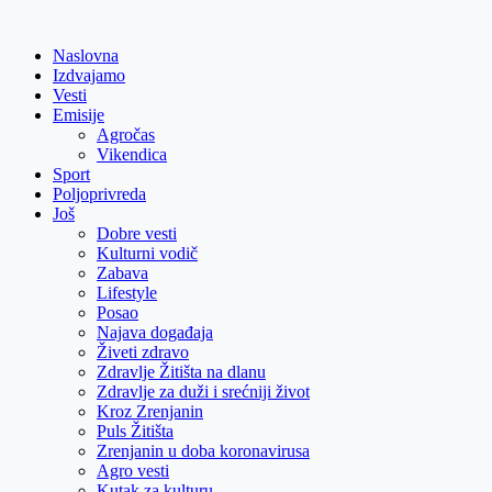
Skip
to
Naslovna
content
Izdvajamo
Vesti
Emisije
Agročas
Vikendica
Sport
Poljoprivreda
Još
Dobre vesti
Kulturni vodič
Zabava
Lifestyle
Posao
Najava događaja
Živeti zdravo
Zdravlje Žitišta na dlanu
Zdravlje za duži i srećniji život
Kroz Zrenjanin
Puls Žitišta
Zrenjanin u doba koronavirusa
Agro vesti
Kutak za kulturu