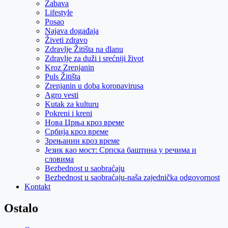
Zabava
Lifestyle
Posao
Najava događaja
Živeti zdravo
Zdravlje Žitišta na dlanu
Zdravlje za duži i srećniji život
Kroz Zrenjanin
Puls Žitišta
Zrenjanin u doba koronavirusa
Agro vesti
Kutak za kulturu
Pokreni i kreni
Нова Црња кроз време
Србија кроз време
Зрењанин кроз време
Језик као мост: Српска баштина у речима и
словима
Bezbednost u saobraćaju
Bezbednost u saobraćaju-naša zajednička odgovornost
Kontakt
Ostalo