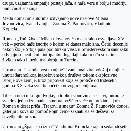
druge, uzajamna empatija postaje jača, a naša vera u bolju i mudriju
budućnost snažnija.
Među domaćim autorima izdvajamo nove naslove Milana
Jovanovića, Ivana Ivanjija, Zorana Ž. Paunovića, Vladimira
Kopicla.
Roman „Tuđi život“ Milana Jovanovića maestralno osvetljava XV
vek – period naše istorije o kojem se danas malo zna. Četiri decenije
nakon što je Srbija pala pod tursku vlast, u Smederevskom sandžaku
odvijaju se neobični i intrigantni događaji kako među srpskim
življem tako i među malobrojnim Turcima.
U romanu „Usamljenost manjine“ Ivanji analizira položaj manjine
unutar šarenolikog jugoslovenskog društva tokom eksplozivne
istorije ove zemlje, kroz pripovest koja se proteže od tridesetih
godina XX veka sve do početka novog milenijuma.
Tihe su noći u krugu dvojke, u toplim stanovima se slavi, mirno je
sve dok jedna iznenadna smrt na božićno veče ne prekine taj niz…
Roman u deset priča „Tragovi u snegu“ Zorana Ž. Paunovića donosi
galeriju likova uz pomoć kojih ćemo saznati šta se dešava iza
osvetljenih prozora.
U romanu „Španska čizma“ Vladimira Kopicla krajem sedamdesetih