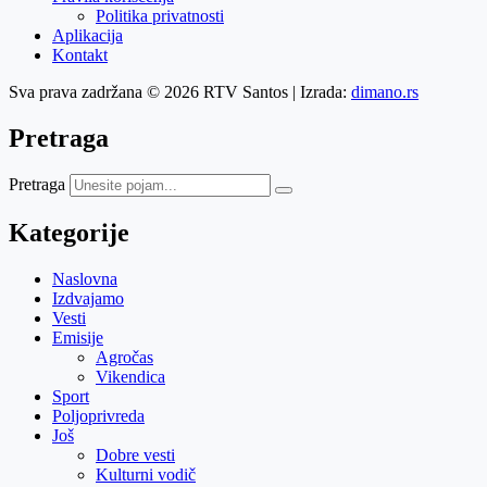
Politika privatnosti
Aplikacija
Kontakt
Sva prava zadržana © 2026 RTV Santos | Izrada:
dimano.rs
Pretraga
Pretraga
Kategorije
Naslovna
Izdvajamo
Vesti
Emisije
Agročas
Vikendica
Sport
Poljoprivreda
Još
Dobre vesti
Kulturni vodič