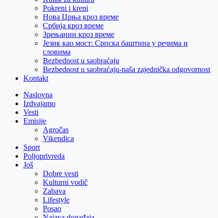
Pokreni i kreni
Нова Црња кроз време
Србија кроз време
Зрењанин кроз време
Језик као мост: Српска баштина у речима и
словима
Bezbednost u saobraćaju
Bezbednost u saobraćaju-naša zajednička odgovornost
Kontakt
Naslovna
Izdvajamo
Vesti
Emisije
Agročas
Vikendica
Sport
Poljoprivreda
Još
Dobre vesti
Kulturni vodič
Zabava
Lifestyle
Posao
Najava događaja