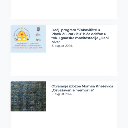
Dečji program “Zabavilište u
Plankiću Parkiću” biće održan u
toku gradske manifestacije „Dani
piva“
5. avgust 2026.
Otvaranje izložbe Momira Kneževića
„Osvežavanje memorije“
5. avgust 2026.