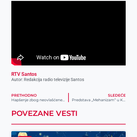
RTV Santos
Autor: Redakcija radio televizije Santos
PRETHODNO
SLEDEĆE
Hapšenje zbog neovlašćene proizvodnje i stavljanja u promet opojnih droga
Predstava „Mehanizam“ u Kulturnom centru Zrenjanin
POVEZANE VESTI