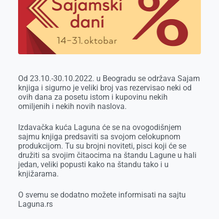
o
g
I
p
k
e
n
p
r
Od 23.10.-30.10.2022. u Beogradu se održava Sajam
knjiga i sigurno je veliki broj vas rezervisao neki od
ovih dana za posetu istom i kupovinu nekih
omiljenih i nekih novih naslova.
Izdavačka kuća Laguna će se na ovogodišnjem
sajmu knjiga predsaviti sa svojom celokupnom
produkcijom. Tu su brojni noviteti, pisci koji će se
družiti sa svojim čitaocima na štandu Lagune u hali
jedan, veliki popusti kako na štandu tako i u
knjižarama.
O svemu se dodatno možete informisati na sajtu
Laguna.rs