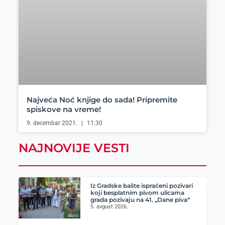
Najveća Noć knjige do sada! Pripremite
spiskove na vreme!
9. decembar 2021.
11:30
NAJNOVIJE VESTI
Iz Gradske bašte ispraćeni pozivari
koji besplatnim pivom ulicama
grada pozivaju na 41. „Dane piva“
5. avgust 2026.