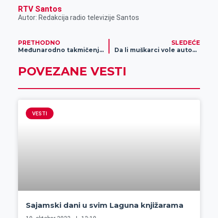
RTV Santos
Autor: Redakcija radio televizije Santos
PRETHODNO
SLEDEĆE
Međunarodno takmičenje duvačkih orkestara „Begej fest 2021“
Da li muškarci vole automobile više od svojih žena?
POVEZANE VESTI
VESTI
Sajamski dani u svim Laguna knjižarama