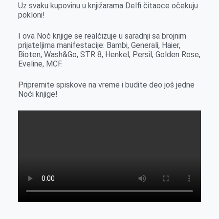
Uz svaku kupovinu u knjižarama Delfi čitaoce očekuju
pokloni!
I ova Noć knjige se realčizuje u saradnji sa brojnim
prijateljima manifestacije: Bambi, Generali, Haier,
Bioten, Wash&Go, STR 8, Henkel, Persil, Golden Rose,
Eveline, MCF.
Pripremite spiskove na vreme i budite deo još jedne
Noći knjige!