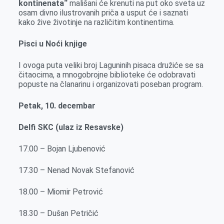
kontinenata“
mališani će krenuti na put oko sveta uz
osam divno ilustrovanih priča a usput će i saznati
kako žive životinje na različitim kontinentima.
Pisci u Noći knjige
I ovoga puta veliki broj Laguninih pisaca družiće se sa
čitaocima, a mnogobrojne biblioteke će odobravati
popuste na članarinu i organizovati poseban program.
Petak, 10. decembar
Delfi SKC (ulaz iz Resavske)
17.00 – Bojan Ljubenović
17.30 – Nenad Novak Stefanović
18.00 – Miomir Petrović
18.30 – Dušan Petričić