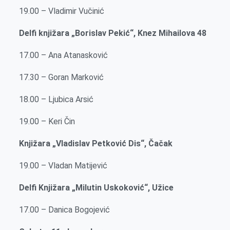
19.00 – Vladimir Vučinić
Delfi knjižara „Borislav Pekić“, Knez Mihailova 48
17.00 – Ana Atanasković
17.30 – Goran Marković
18.00 – Ljubica Arsić
19.00 – Keri Čin
Knjižara „Vladislav Petković Dis“, Čačak
19.00 – Vladan Matijević
Delfi Knjižara „Milutin Uskoković“, Užice
17.00 – Danica Bogojević