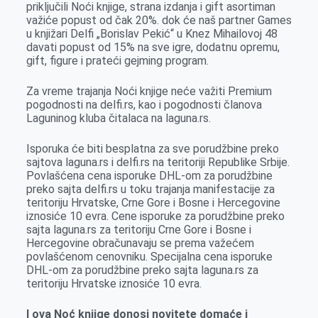
priključili Noći knjige, strana izdanja i gift asortiman
važiće popust od čak 20%. dok će naš partner Games
u knjižari Delfi „Borislav Pekić“ u Knez Mihailovoj 48
davati popust od 15% na sve igre, dodatnu оpremu,
gift, figure i prateći gejming program.
Za vreme trajanja Noći knjige neće važiti Premium
pogodnosti na delfi.rs, kao i pogodnosti članova
Laguninog kluba čitalaca na laguna.rs.
Isporuka će biti besplatna za sve porudžbine preko
sajtova laguna.rs i delfi.rs na teritoriji Republike Srbije.
Povlašćena cena isporuke DHL-om za porudžbine
preko sajta delfi.rs u toku trajanja manifestacije za
teritoriju Hrvatske, Crne Gore i Bosne i Hercegovine
iznosiće 10 evra. Cene isporuke za porudžbine preko
sajta laguna.rs za teritoriju Crne Gore i Bosne i
Hercegovine obračunavaju se prema važećem
povlašćenom cenovniku. Specijalna cena isporuke
DHL-om za porudžbine preko sajta laguna.rs za
teritoriju Hrvatske iznosiće 10 evra.
I ova Noć knjige donosi novitete domaće i