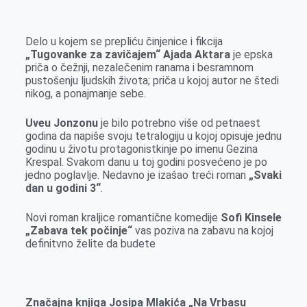
Delo u kojem se prepliću činjenice i fikcija
„Tugovanke za zavičajem“ Ajada Aktara
je epska
priča o čežnji, nezalečenim ranama i besramnom
pustošenju ljudskih života; priča u kojoj autor ne štedi
nikog, a ponajmanje sebe.
Uveu Jonzonu
je bilo potrebno više od petnaest
godina da napiše svoju tetralogiju u kojoj opisuje jednu
godinu u životu protagonistkinje po imenu Gezina
Krespal. Svakom danu u toj godini posvećeno je po
jedno poglavlje. Nedavno je izašao treći roman
„Svaki
dan u godini 3“
.
Novi roman kraljice romantične komedije
Sofi Kinsele
„Zabava tek počinje“
vas poziva na zabavu na kojoj
definitvno želite da budete
Značajna knjiga Josipa Mlakića „Na Vrbasu