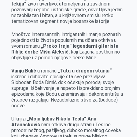
tekija“
živo i uverljivo, utemeljena na zavidnom
poznavanju epohe i istorijske građe, osvetljava jedan
nezaobilazan i bitan, a u književnom smislu retko
tematizovan segment novije bosanske istorije.
Mnoštvo interesantnih, intrigantnih i manje poznatih
pojedinosti iz života popularnih muzičara otkriva u
svom romanu
„Preko trnja“ legendarni gitarista
Riblje čorbe Miša Aleksić,
koji Laguna posthumno
objavljuje uz pomoć njegove ćerke Mine.
Vanja Bulić
u romanu
„Tata u drugom stanju“
iskreno i duhovito opisuje šta sve preživljava
Slobodan Boda Dimić dok očekuje porođaj svoje
supruge. Iščekivanje je napeto i isprekidano brojnim
epizodama koje Bodu uznemiravaju i dekoncentrišu a
čitaoce razgaljuju. Nezaobilazno štivo za (buduće)
očeve.
U knjizi
„Moja ljubav Nikola Tesla“ Ana
Atanasković
nam otkriva drugu stranu Tesline
prirode: nežnog, pažljivog, duboko moralnog čoveka
koji izbegava Amorovu strelu supruge bliskog