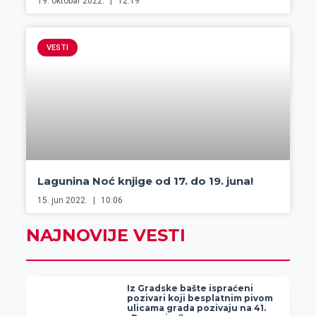
19. oktobar 2022.
12:19
VESTI
Lagunina Noć knjige od 17. do 19. juna!
15. jun 2022.
10:06
NAJNOVIJE VESTI
Iz Gradske bašte ispraćeni
pozivari koji besplatnim pivom
ulicama grada pozivaju na 41.