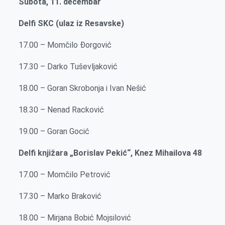
Subota, 11. decembar
Delfi SKC (ulaz iz Resavske)
17.00 – Momčilo Đorgović
17.30 – Darko Tuševljaković
18.00 – Goran Skrobonja i Ivan Nešić
18.30 – Nenad Racković
19.00 – Goran Gocić
Delfi knjižara „Borislav Pekić“, Knez Mihailova 48
17.00 – Momčilo Petrović
17.30 – Marko Braković
18.00 – Mirjana Bobić Mojsilović