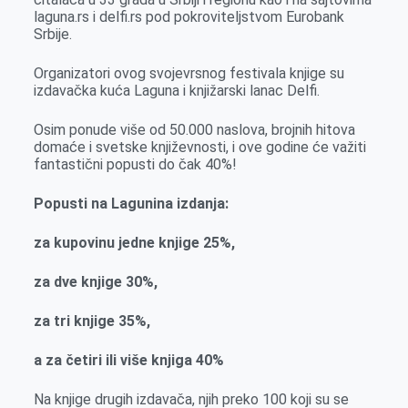
k
e
n
p
laguna.rs i delfi.rs pod pokroviteljstvom Eurobank
Srbije.
r
Organizatori ovog svojevrsnog festivala knjige su
izdavačka kuća Laguna i knjižarski lanac Delfi.
Osim ponude više od 50.000 naslova, brojnih hitova
domaće i svetske književnosti, i ove godine će važiti
fantastični popusti do čak 40%!
Popusti na Lagunina izdanja:
za kupovinu jedne knjige 25%,
za dve knjige 30%,
za tri knjige 35%,
a za četiri ili više knjiga 40%
Na knjige drugih izdavača, njih preko 100 koji su se