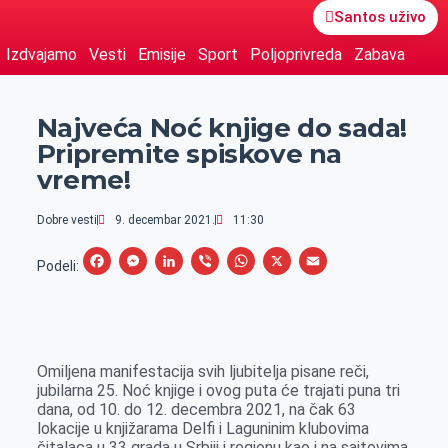
Santos uživo
Izdvajamo
Vesti
Emisije
Sport
Poljoprivreda
Zabava
Najveća Noć knjige do sada!
Pripremite spiskove na
vreme!
Dobre vesti
9. decembar 2021.
11:30
F
M
L
V
W
X
E
Podeli:
a
e
i
i
h
m
c
s
n
b
a
a
e
s
k
e
t
i
Omiljena manifestacija svih ljubitelja pisane reči,
b
e
e
r
s
l
jubilarna 25. Noć knjige i ovog puta će trajati puna tri
o
n
d
A
dana, od 10. do 12. decembra 2021, na čak 63
lokacije u knjižarama Delfi i Laguninim klubovima
o
g
I
p
čitalaca u 33 grada u Srbiji i regionu kao i na sajtovima