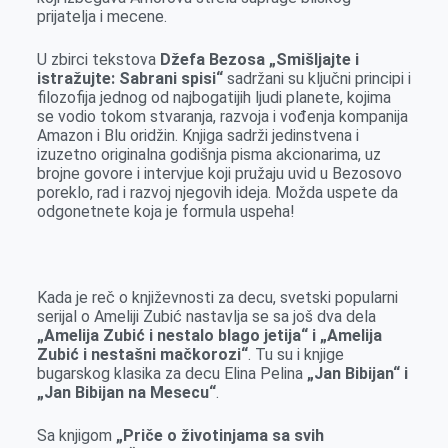
prijatelja i mecene.
U zbirci tekstova
Džefa Bezosa „Smišljajte i
istražujte: Sabrani spisi“
sadržani su ključni principi i
filozofija jednog od najbogatijih ljudi planete, kojima
se vodio tokom stvaranja, razvoja i vođenja kompanija
Amazon i Blu oridžin. Knjiga sadrži jedinstvena i
izuzetno originalna godišnja pisma akcionarima, uz
brojne govore i intervjue koji pružaju uvid u Bezosovo
poreklo, rad i razvoj njegovih ideja. Možda uspete da
odgonetnete koja je formula uspeha!
Kada je reč o književnosti za decu, svetski popularni
serijal o Ameliji Zubić nastavlja se sa još dva dela
„Amelija Zubić i nestalo blago jetija“ i „Amelija
Zubić i nestašni mačkorozi“
. Tu su i knjige
bugarskog klasika za decu Elina Pelina
„Jan Bibijan“ i
„Jan Bibijan na Mesecu“
.
Sa knjigom
„Priče o životinjama sa svih