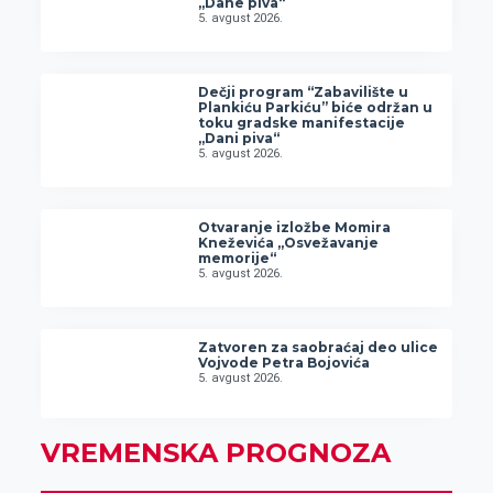
„Dane piva“
5. avgust 2026.
Dečji program “Zabavilište u
Plankiću Parkiću” biće održan u
toku gradske manifestacije
„Dani piva“
5. avgust 2026.
Otvaranje izložbe Momira
Kneževića „Osvežavanje
memorije“
5. avgust 2026.
Zatvoren za saobraćaj deo ulice
Vojvode Petra Bojovića
5. avgust 2026.
VREMENSKA PROGNOZA