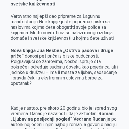
svetske književnosti
Verovatno najlepši deo pripreme za Laguninu
manifestaciju Noć knjige jeste priprema spiska sa
naslovima kojima ćete obogatiti svoje police sa
knjigama. Među novitetima se nalazi mnogo izdanja
domaće i svetske književnosti u kojima ćete uživati.
Nova knjiga Jua Nesbea „Ostrvo pacova i druge
priče“
donosi pet priča iz bliske budućnosti.
Poigravajući se žanrovima, Nesbe ispituje šta
pokreće i određuje sudbinu čoveka kao pojedinca, ali i
jedinke u društvu – ima li mesta za ljubav, saosećanje
i pravdu čak i u ekstremnim uslovima borbe za
opstanak?
Kad je nastao, pre skoro 20 godina, bio je ispred svog
vremena. Danas je nažalost i dalje aktuelan.
Roman
„Ljubav na posljednji pogled“ Vedrane Rudan
je po
autorkinoj oceni i njen najbolji roman, a govori o nasilju