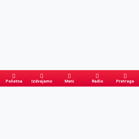
Početna
Izdvajamo
Meni
Radio
Pretraga
Pretraga
Kategorije