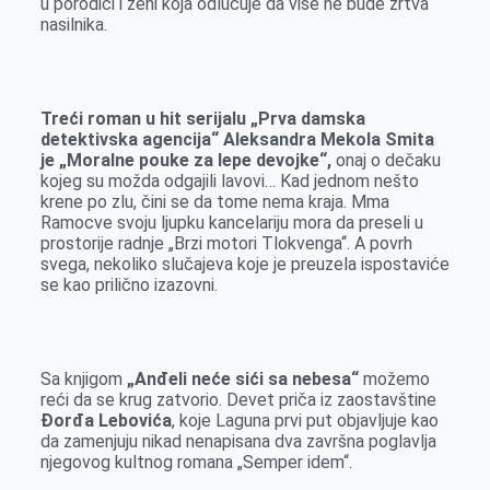
u porodici i ženi koja odlučuje da više ne bude žrtva
nasilnika.
Treći roman u hit serijalu „Prva damska
detektivska agencija“ Aleksandra Mekola Smita
je „Moralne pouke za lepe devojke“,
onaj o dečaku
kojeg su možda odgajili lavovi… Kad jednom nešto
krene po zlu, čini se da tome nema kraja. Mma
Ramocve svoju ljupku kancelariju mora da preseli u
prostorije radnje „Brzi motori Tlokvenga“. A povrh
svega, nekoliko slučajeva koje je preuzela ispostaviće
se kao prilično izazovni.
Sa knjigom
„Anđeli neće sići sa nebesa“
možemo
reći da se krug zatvorio. Devet priča iz zaostavštine
Đorđa Lebovića
, koje Laguna prvi put objavljuje kao
da zamenjuju nikad nenapisana dva završna poglavlja
njegovog kultnog romana „Semper idem“.