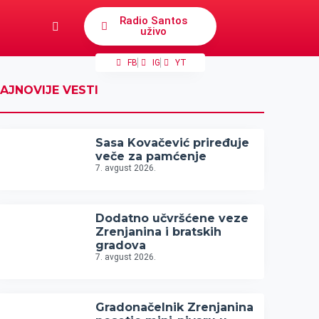
Radio Santos
uživo
FB
IG
YT
AJNOVIJE VESTI
Sasa Kovačević priređuje
veče za pamćenje
7. avgust 2026.
Dodatno učvršćene veze
Zrenjanina i bratskih
gradova
7. avgust 2026.
Gradonačelnik Zrenjanina