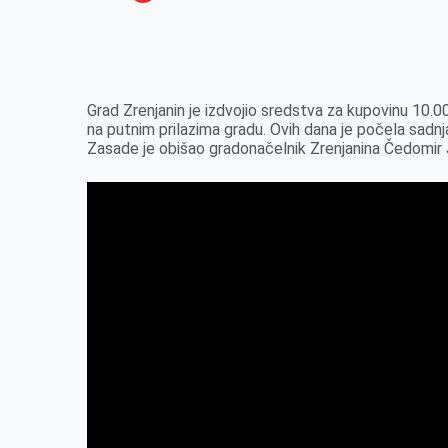
o
n
e
e
a
E
k
g
d
r
t
m
e
I
s
a
r
n
A
i
Grad Zrenjanin je izdvojio sredstva za kupovinu 10.
na putnim prilazima gradu. Ovih dana je počela sadn
p
l
Zasade je obišao gradonačelnik Zrenjanina Čedomir J
p