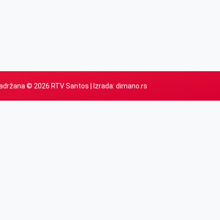
adržana © 2026 RTV Santos | Izrada:
dimano.rs