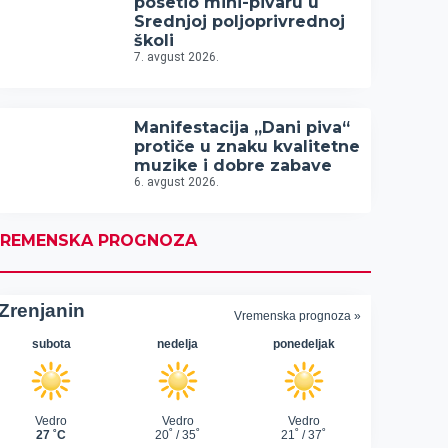
posetio mini-pivaru u
Srednjoj poljoprivrednoj
školi
7. avgust 2026.
Manifestacija „Dani piva“
protiče u znaku kvalitetne
muzike i dobre zabave
6. avgust 2026.
REMENSKA PROGNOZA