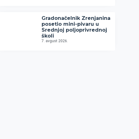
Gradonačelnik Zrenjanina
posetio mini-pivaru u
Srednjoj poljoprivrednoj
školi
7. avgust 2026.