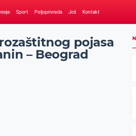
isije
Sport
Poljoprivreda
Još
Kontakt
rozaštitnog pojasa
N
anin – Beograd