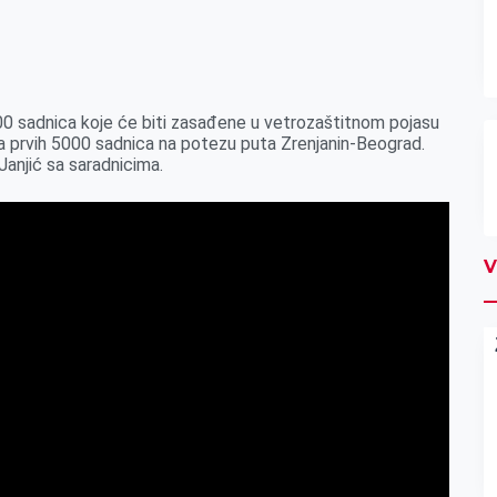
000 sadnica koje će biti zasađene u vetrozaštitnom pojasu
ja prvih 5000 sadnica na potezu puta Zrenjanin-Beograd.
anjić sa saradnicima.
V