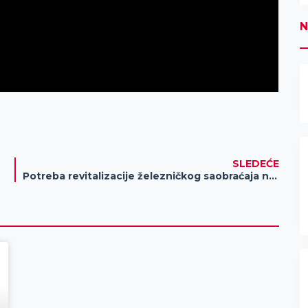
N
SLEDEĆE
Potreba revitalizacije železničkog saobraćaja na području Banata