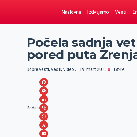
Naslovna
Izdvajamo
Vesti
Em
Počela sadnja vet
pored puta Zrenj
Dobre vesti
,
Vesti
,
Video
19. mart 2015.
18:49
F
a
M
c
e
L
Podeli:
e
s
i
V
b
s
n
i
W
o
e
k
b
h
X