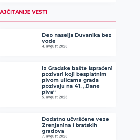
AJČITANIJE VESTI
Deo naselja Duvanika bez
vode
4. avgust 2026.
Iz Gradske bašte ispraćeni
pozivari koji besplatnim
pivom ulicama grada
pozivaju na 41. „Dane
piva“
5. avgust 2026.
Dodatno učvršćene veze
Zrenjanina i bratskih
gradova
7. avgust 2026.