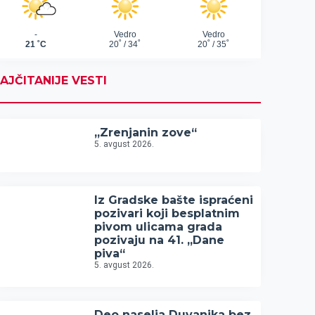
AJČITANIJE VESTI
„Zrenjanin zove“
5. avgust 2026.
Iz Gradske bašte ispraćeni
pozivari koji besplatnim
pivom ulicama grada
pozivaju na 41. „Dane
piva“
5. avgust 2026.
Deo naselja Duvanika bez