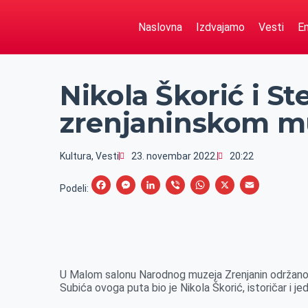
Naslovna
Izdvajamo
Vesti
Em
Nikola Škorić i S
zrenjaninskom m
Kultura
,
Vesti
23. novembar 2022.
20:22
F
M
L
V
W
X
E
Podeli:
a
e
i
i
h
m
c
s
n
b
a
a
e
s
k
e
t
i
b
e
e
r
s
l
U Malom salonu Narodnog muzeja Zrenjanin održano
o
n
d
A
Subića ovoga puta bio je Nikola Škorić, istoričar i je
o
g
I
p