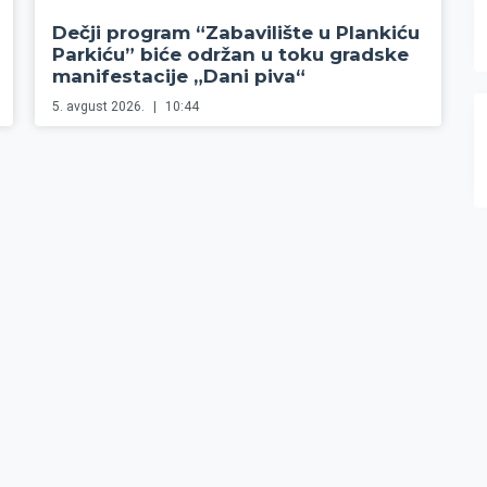
Dečji program “Zabavilište u Plankiću
Parkiću” biće održan u toku gradske
manifestacije „Dani piva“
5. avgust 2026.
10:44