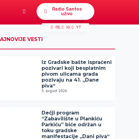
Radio Santos
uživo
FB
IG
YT
AJNOVIJE VESTI
Iz Gradske bašte ispraćeni
pozivari koji besplatnim
pivom ulicama grada
pozivaju na 41. „Dane
piva“
5. avgust 2026.
Dečji program
“Zabavilište u Plankiću
Parkiću” biće održan u
toku gradske
manifestacije „Dani piva“