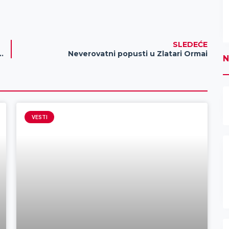
SLEDEĆE
in spojio je strip sa filmom, svetski a naš
Neverovatni popusti u Zlatari Ormai
–
Stevan Subić
N
VESTI