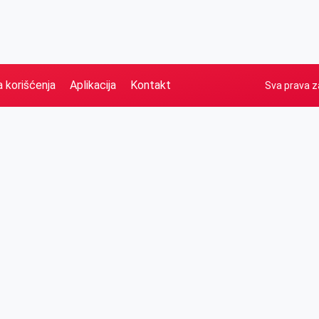
a korišćenja
Aplikacija
Kontakt
Sva prava z
Naslovna
Izdvajamo
FB
IG
YT
O nama
Vesti