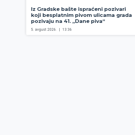
Iz Gradske bašte ispraćeni pozivari
koji besplatnim pivom ulicama grada
pozivaju na 41. „Dane piva“
5. avgust 2026.
13:36