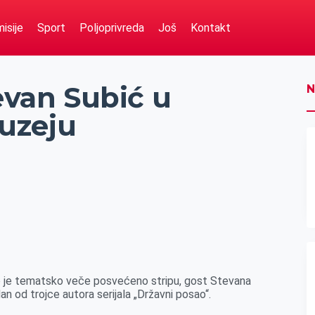
isije
Sport
Poljoprivreda
Još
Kontakt
tevan Subić u
N
uzeju
 je tematsko veče posvećeno stripu, gost Stevana
dan od trojce autora serijala „Državni posao“.