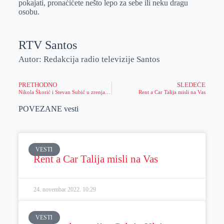
pokajati, pronaćićete nešto lepo za sebe ili neku dragu
osobu.
RTV Santos
Autor: Redakcija radio televizije Santos
PRETHODNO
SLEDEĆE
Nikola Škorić i Stevan Subić u zrenjaninskom muzeju
Rent a Car Talija misli na Vas
POVEZANE vesti
VESTI
Rent a Car Talija misli na Vas
24. novembar 2022.
10:29
VESTI