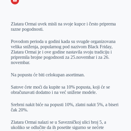
o
e
k
b
h
X
o
n
e
e
a
E
k
g
d
r
t
m
Zlatara Ormai uvek misli na svoje kupce i često priprema
e
I
s
a
razne pogodnosti.
r
n
A
i
p
l
Povodom perioda u godini kada su svugde organizovana
velika sniženja, popularnog pod nazivom Black Friday,
p
Zlatara Ormai je i ove godine nastavila svoju tradiciju i
pripremila brojne pogodnosti za 25.novembar i za 26.
novembar.
Na popustu će biti celokupan asortiman.
Satove ćete moći da kupite sa 10% popusta, koji će se
obračunavati dodatno i na već snižene modele.
Srebrni nakit biće na popusti 10%, zlatni nakit 5%, a biseri
čak 20%.
Zlatara Ormai nalazi se u Savezničkoj ulici broj 5, a
ukoliko se odlučite da ih posetite sigurno se nećete