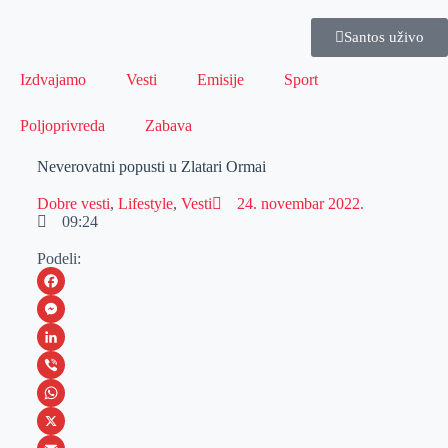
Santos uživo
Izdvajamo
Vesti
Emisije
Sport
Poljoprivreda
Zabava
Neverovatni popusti u Zlatari Ormai
Dobre vesti
,
Lifestyle
,
Vesti
24. novembar 2022.
09:24
Podeli:
F
a
M
c
e
L
e
s
i
V
b
s
n
i
W