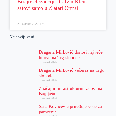
Birajte eleganciju: Calvin Klein
satovi samo u Zlatari Ormai
20. oktobar 2022.
17:01
Najnovije vesti
Dragana Mirković donosi najveće
hitove na Trg slobode
8. avgust 2026.
Dragana Mirković večeras na Trgu
slobode
8. avgust 2026.
Značajni infrastrukturni radovi na
Bagljašu
8. avgust 2026.
Sasa Kovačević priređuje veče za
pamćenje