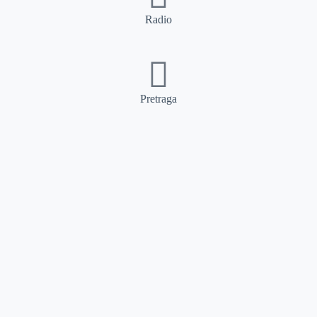
Radio
Pretraga
Pretraga
Kategorije
Ostalo
Naslovna
Izdvajamo