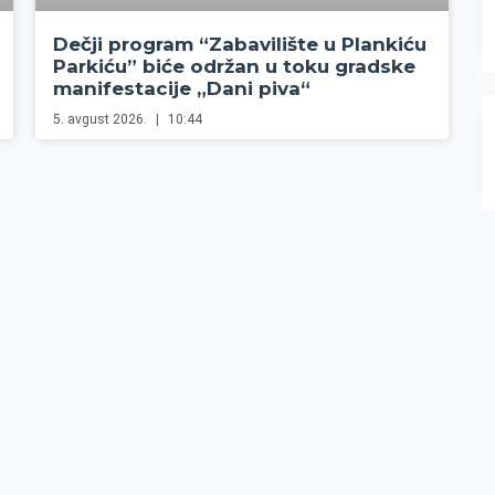
Dečji program “Zabavilište u Plankiću
Parkiću” biće održan u toku gradske
manifestacije „Dani piva“
5. avgust 2026.
10:44