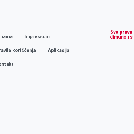
Sva prava 
 nama
Impressum
dimano.rs
ravila korišćenja
Aplikacija
ontakt