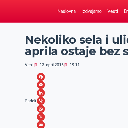
Naslovna
Izdvajamo
Vesti
Em
Nekoliko sela i ul
aprila ostaje bez 
Vesti
13. april 2016.
19:11
F
a
M
c
e
L
Podeli:
e
s
i
V
b
s
n
i
W
o
e
k
b
h
X