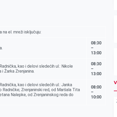
 na el. mreži isklјučuju:
08:30
a.
–
13:00
08:30
adnička, kao i delovi sledećih ul.: Nikole
–
a i Žarka Zrenjanina.
13:00
V
Radnička, kao i delovi sledećih ul.: Janka
08:00
 Radničke; Zrenjaninski red, od Maršala Tita
–
tana Nalepke, od Zrenjaninskog reda do
10:00