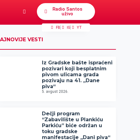
Radio Santos
uživo
FB
IG
YT
AJNOVIJE VESTI
Iz Gradske bašte ispraćeni
pozivari koji besplatnim
pivom ulicama grada
pozivaju na 41. „Dane
piva“
5. avgust 2026.
Dečji program
“Zabavilište u Plankiću
Parkiću” biće održan u
toku gradske
manifestacije „Dani piva“