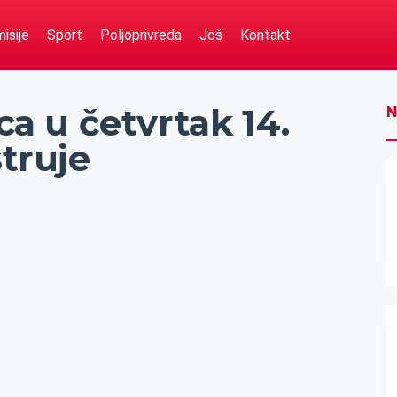
isije
Sport
Poljoprivreda
Još
Kontakt
ica u četvrtak 14.
N
struje