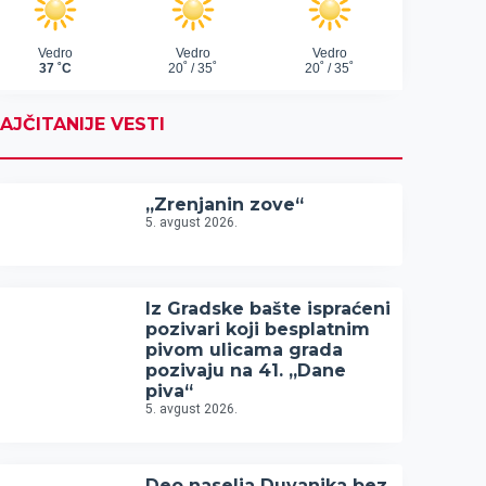
AJČITANIJE VESTI
„Zrenjanin zove“
5. avgust 2026.
Iz Gradske bašte ispraćeni
pozivari koji besplatnim
pivom ulicama grada
pozivaju na 41. „Dane
piva“
5. avgust 2026.
Deo naselja Duvanika bez