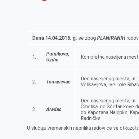
o
n
e
e
a
E
k
g
d
r
t
m
e
I
s
a
r
n
A
i
Dana
14.04
.2016.
g
.
se zbog
PLANIRANIH
radova
p
l
p
Putnikovo,
1.
Kompletna naselјena mest
Uzdin
Deo naselјenog mesta, ul.: R
2.
Tomaševac
Velisavlјeva, Ive Lole Ribar
Deo naselјenog mesta, ul.: 
Čmelika, od Šćefanikove do
3.
Aradac
do Kapetana Nalepke; Kape
Radničke.
U slučaju vremenskih neprilika radovi će se otkazati.