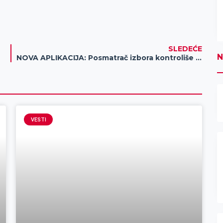
SLEDEĆE
N
NOVA APLIKACIJA: Posmatrač izbora kontroliše političare
VESTI