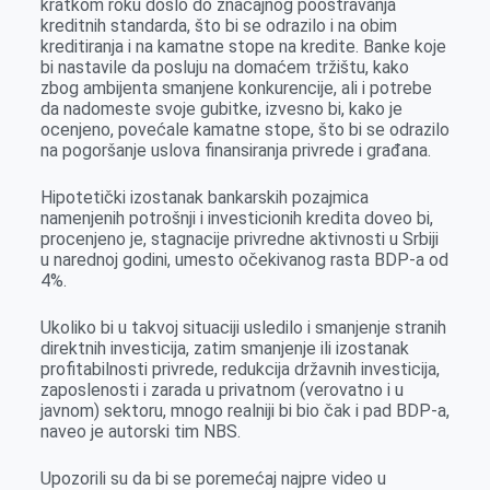
kratkom roku došlo do značajnog pooštravanja
kreditnih standarda, što bi se odrazilo i na obim
kreditiranja i na kamatne stope na kredite. Banke koje
bi nastavile da posluju na domaćem tržištu, kako
zbog ambijenta smanjene konkurencije, ali i potrebe
da nadomeste svoje gubitke, izvesno bi, kako je
ocenjeno, povećale kamatne stope, što bi se odrazilo
na pogoršanje uslova finansiranja privrede i građana.
Hipotetički izostanak bankarskih pozajmica
namenjenih potrošnji i investicionih kredita doveo bi,
procenjeno je, stagnacije privredne aktivnosti u Srbiji
u narednoj godini, umesto očekivanog rasta BDP-a od
4%.
Ukoliko bi u takvoj situaciji usledilo i smanjenje stranih
direktnih investicija, zatim smanjenje ili izostanak
profitabilnosti privrede, redukcija državnih investicija,
zaposlenosti i zarada u privatnom (verovatno i u
javnom) sektoru, mnogo realniji bi bio čak i pad BDP-a,
naveo je autorski tim NBS.
Upozorili su da bi se poremećaj najpre video u