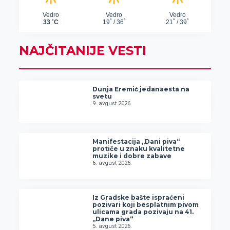
NAJČITANIJE VESTI
Dunja Eremić jedanaesta na
svetu
9. avgust 2026.
Manifestacija „Dani piva“
protiče u znaku kvalitetne
muzike i dobre zabave
6. avgust 2026.
Iz Gradske bašte ispraćeni
pozivari koji besplatnim pivom
ulicama grada pozivaju na 41.
„Dane piva“
5. avgust 2026.