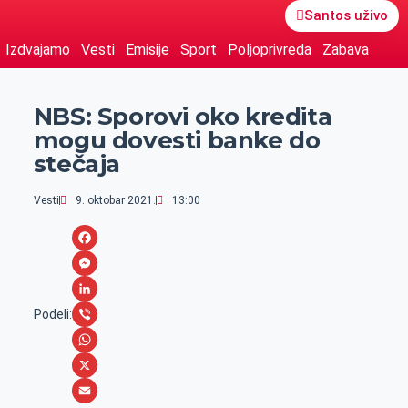
Santos uživo
Izdvajamo
Vesti
Emisije
Sport
Poljoprivreda
Zabava
NBS: Sporovi oko kredita
mogu dovesti banke do
stečaja
Vesti
9. oktobar 2021.
13:00
F
a
M
c
e
L
Podeli:
e
s
i
V
b
s
n
i
W
o
e
k
b
h
X