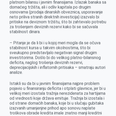
platnom bilansu i javnim finansijama. Izlazak banaka sa
domaćeg tržišta, ali i odliv kapitala po drugim
osnovama (prodaja dinarskih obveznica, usporavanje
neto priliva stranih direktnih investicija) izazvalo bi
pritiske na deviznom tržištu, što bi zahtevalo potrebu
za trošenjem deviznih rezervi kako bi se sačuvala
stabilnost dinara.
– Pitanje je da li bi i u kojoj meri mogla da se očuva
stabilnost kursa u takvim okolnostima, što bi
sveukupno predstavljalo negativan signal drugim
investitorima. Došlo bi do velikog platno-bilansnog
deficita, naglog trošenja deviznih rezervi,
deprecijacijskih i inflatornih pritisaka – smatraju autori
analize.
Istakli su da bi u javnim finansijama najpre problem
pojavio u finansiranju deficita i otplati glavnice, jer bi u
velikoj meri izostala tražnja nerezidenata za hartijama
od vrednosti koje država emituje. Tražnja bi izostala i
od strane domaćih banaka, koje bi u slučaju gubitaka
izazvanih umanjenjne prihod apo sonovu naplate
troškova obrade kredita imale znatno manji kreditni