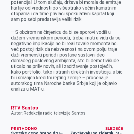
potencijal. U tom slučaju, država bi morala da emituje
hartije od vrednosti po višestruko većim kamatnim
stopama i da time privlači špekulativni kapital koji
sam po sebi predstavlja veliki rizik.
– S obzirom na činjenicu da bi se sporovi vodili u
dužem vremenskom periodu, treba imati u vidu da se
negativne implikacije ne bi realizovale momentalno,
već postoji rizik da neizvesnost na ovom polju traje
duži vremenski period i postane sastavni deo
domaćeg poslovnog ambijenta, što bi demotivišuće
uticalo na priliv novih, ali i zadržavanje postojećih,
kako portfolio, tako i stranih direktnih investicija, a bio
bi i smanjen kreditni rejting zemlje – procena je
autorskog tima Narodne banke Srbije koji je objavio
analizu u MAT-u.
RTV Santos
Autor: Redakcija radio televizije Santos
PRETHODNO
SLEDEĆE
Svetske cene hrane drugi mesec za redom u porastu
Završavaju se zidarski radovi na izgradnji stambenog objekta u Kleku