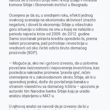
navodi se u novom broju MAT-a koji izdaju Privredna
komora Srbije i Ekonomski institut u Beogradu.
Ocenjeno je da su, u srednjem roku, efekti jednog
ovakvog scenarija na ekonomsku aktivnost izrazito
negativni, i doveli bi ekonomiju Srbije u višestruko
goru situaciju u odnosu na onu u kojoj se nalazila u
periodu najveće krize od 2009. do 2012. godine.
Samo izostanak prirasta kredita opredelio bi, prema
nekim procenama, pad potrošnje i investicija u
vrednosti od oko četiri odsto bruto domaćeg
proizvoda (BDP).
– Moguće je, ako ne i gotovo izvesno, da u uslovima
povećane neizvesnosti i nepoverenja investitora, kao
posledica naknadne promene ‘pravila igre’, ničim
utemeljene ni u zakonodavnom okviru Srbije, ali ni u
uporednoj praksi, dođe do povlačenja banaka u
stranom vlasništvu sa domaćeg tržišta – upozorio je
autorski tim Narodne banke Srbije koju je uradio
analizu objavljenu u MAT-u.
U njihovoj analizi se navodi da je izvesno da bi u