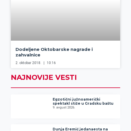
Dodeljene Oktobarske nagrade i
zahvalnice
2. oktobar 2018.
10:16
NAJNOVIJE VESTI
Egzotični južnoamerički
spektakl stiže u Gradsku baštu
9. avgust 2026.
Dunja Eremić jedanaesta na