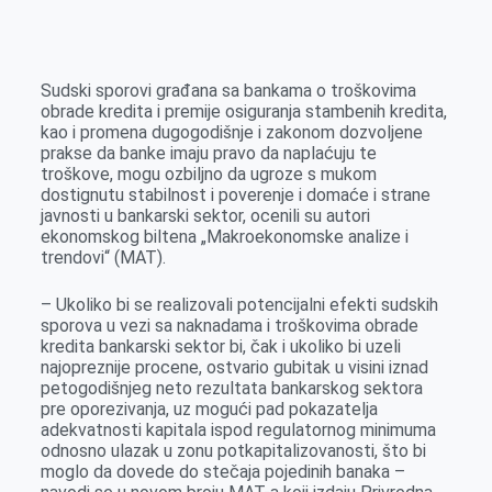
o
n
e
e
a
E
k
g
d
r
t
m
e
I
s
a
Sudski sporovi građana sa bankama o troškovima
r
n
A
i
obrade kredita i premije osiguranja stambenih kredita,
kao i promena dugogodišnje i zakonom dozvoljene
p
l
prakse da banke imaju pravo da naplaćuju te
p
troškove, mogu ozbiljno da ugroze s mukom
dostignutu stabilnost i poverenje i domaće i strane
javnosti u bankarski sektor, ocenili su autori
ekonomskog biltena „Makroekonomske analize i
trendovi“ (MAT).
– Ukoliko bi se realizovali potencijalni efekti sudskih
sporova u vezi sa naknadama i troškovima obrade
kredita bankarski sektor bi, čak i ukoliko bi uzeli
najopreznije procene, ostvario gubitak u visini iznad
petogodišnjeg neto rezultata bankarskog sektora
pre oporezivanja, uz mogući pad pokazatelja
adekvatnosti kapitala ispod regulatornog minimuma
odnosno ulazak u zonu potkapitalizovanosti, što bi
moglo da dovede do stečaja pojedinih banaka –