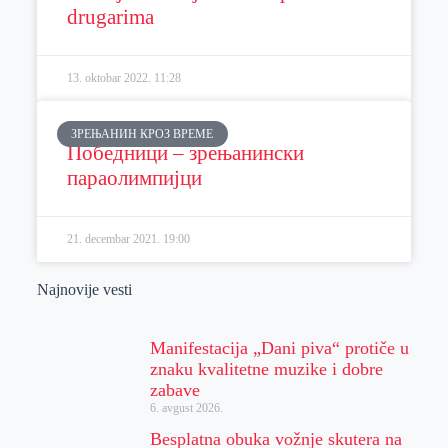
drugarima
13. oktobar 2022.
11:28
ЗРЕЊАНИН КРОЗ ВРЕМЕ
Победници – зрењанински
параолимпијци
21. decembar 2021.
19:00
Najnovije vesti
Manifestacija „Dani piva“ protiče u
znaku kvalitetne muzike i dobre
zabave
6. avgust 2026.
Besplatna obuka vožnje skutera na