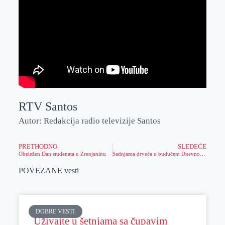
RTV Santos
Autor: Redakcija radio televizije Santos
PRETHODNO
SLEDEĆE
Obeležen Dan studenata u Zrenjaninu
Sadnjama drveća u budućem Dnevnom centru obogaćen prostor
POVEZANE vesti
DOBRE VESTI
Uživajte u šetnjama sa čupavim