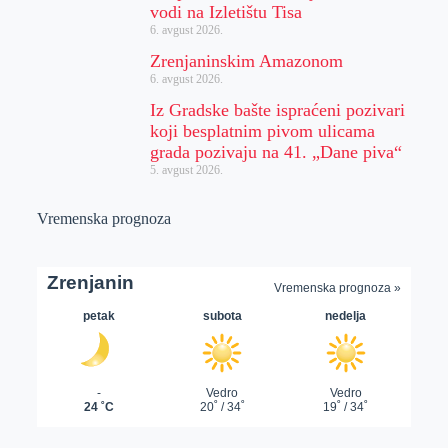
vodi na Izletištu Tisa
6. avgust 2026.
Zrenjaninskim Amazonom
6. avgust 2026.
Iz Gradske bašte ispraćeni pozivari
koji besplatnim pivom ulicama
grada pozivaju na 41. „Dane piva“
5. avgust 2026.
Vremenska prognoza