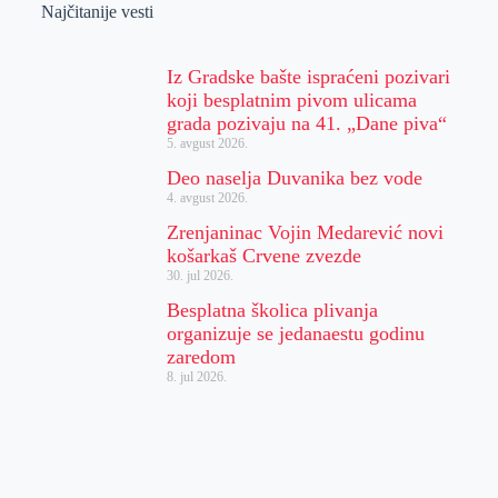
Najčitanije vesti
Iz Gradske bašte ispraćeni pozivari
koji besplatnim pivom ulicama
grada pozivaju na 41. „Dane piva“
5. avgust 2026.
Deo naselja Duvanika bez vode
4. avgust 2026.
Zrenjaninac Vojin Medarević novi
košarkaš Crvene zvezde
30. jul 2026.
Besplatna školica plivanja
organizuje se jedanaestu godinu
zaredom
8. jul 2026.