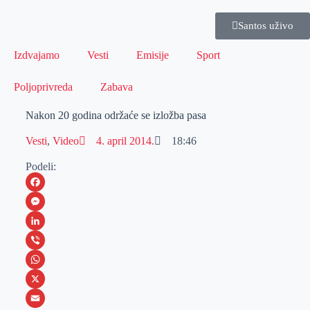
Santos uživo
Izdvajamo
Vesti
Emisije
Sport
Poljoprivreda
Zabava
Nakon 20 godina održaće se izložba pasa
Vesti
,
Video
4. april 2014.
18:46
Podeli:
F
a
M
c
e
L
e
s
i
V
b
s
n
i
W
o
e
k
b
h
X