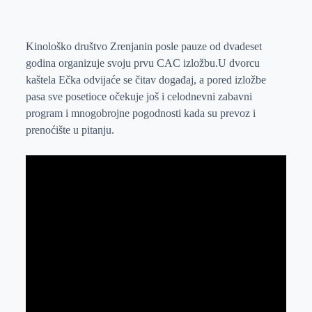
o
n
e
e
a
E
k
g
d
r
t
m
e
I
s
a
Kinološko društvo Zrenjanin posle pauze od dvadeset
godina organizuje svoju prvu CAC izložbu.U dvorcu
r
n
A
i
kaštela Ečka odvijaće se čitav događaj, a pored izložbe
p
l
pasa sve posetioce očekuje još i celodnevni zabavni
p
program i mnogobrojne pogodnosti kada su prevoz i
prenoćište u pitanju.