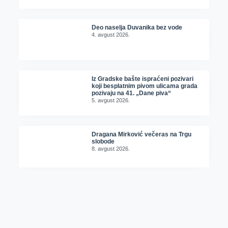
Deo naselja Duvanika bez vode
4. avgust 2026.
Iz Gradske bašte ispraćeni pozivari
koji besplatnim pivom ulicama grada
pozivaju na 41. „Dane piva“
5. avgust 2026.
Dragana Mirković večeras na Trgu
slobode
8. avgust 2026.