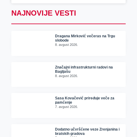
NAJNOVIJE VESTI
Dragana Mirković večeras na Trgu
slobode
8. avgust 2026.
Značajni infrastrukturni radovi na
Bagljašu
8. avgust 2026.
Sasa Kovačević priređuje veče za
pamćenje
7. avgust 2026.
Dodatno učvršćene veze Zrenjanina i
bratskih gradova