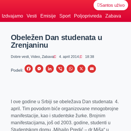
Santos uživo
Izdvajamo
Vesti
Emisije
Sport
Poljoprivreda
Zabava
Obeležen Dan studenata u
Zrenjaninu
Dobre vesti
,
Video
,
Zabava
4. april 2014.
18:38
F
M
L
V
W
X
E
Podeli:
a
e
i
i
h
m
c
s
n
b
a
a
e
s
k
e
t
i
b
e
e
r
s
l
I ove godine u Srbiji se obeležava Dan studenata 4.
april. Tim povodom biće organizovane mnogobrojne
o
n
d
A
manifestacije, kao i studentske žurke. Brojnim
o
g
I
p
manifestacijama, još od 2003. godine, studenti u
k
e
n
p
Studentskom domu „Mihajlo Predić – dr Miša“ u