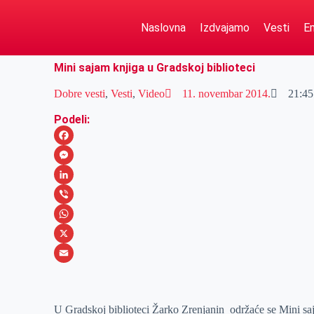
Naslovna
Izdvajamo
Vesti
Em
Mini sajam knjiga u Gradskoj biblioteci
Dobre vesti
,
Vesti
,
Video
11. novembar 2014.
21:45
Podeli:
F
a
M
c
e
L
e
s
i
V
b
s
n
i
W
o
e
k
b
h
X
o
n
e
e
a
E
k
g
d
r
t
m
U Gradskoj biblioteci Žarko Zrenjanin održaće se Mini s
e
I
s
a