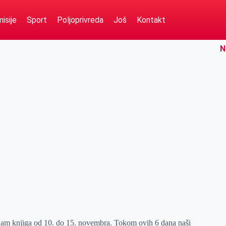
isije
Sport
Poljoprivreda
Još
Kontakt
N
ajam knjiga od 10. do 15. novembra. Tokom ovih 6 dana naši