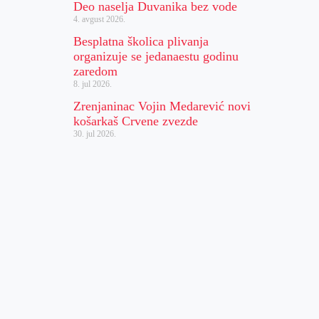
Deo naselja Duvanika bez vode
4. avgust 2026.
Besplatna školica plivanja
organizuje se jedanaestu godinu
zaredom
8. jul 2026.
Zrenjaninac Vojin Medarević novi
košarkaš Crvene zvezde
30. jul 2026.