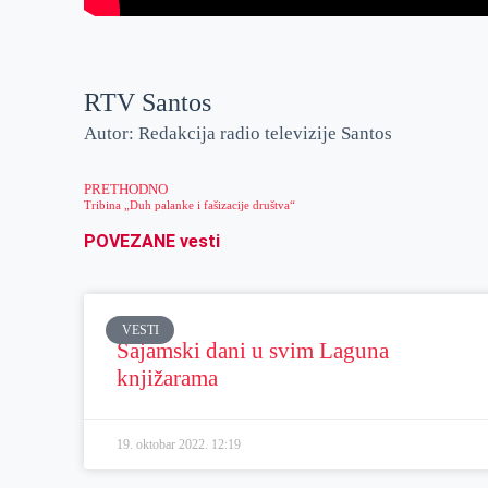
RTV Santos
Autor: Redakcija radio televizije Santos
PRETHODNO
Tribina „Duh palanke i fašizacije društva“
POVEZANE vesti
VESTI
Sajamski dani u svim Laguna
knjižarama
19. oktobar 2022.
12:19