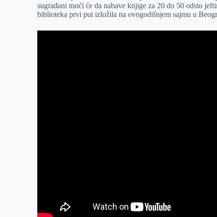
sugrađani moći će da nabave knjige za 20 do 50 odsto jeftin
r
n
A
i
biblioteka prvi put izložila na ovogodišnjem sajmu u Beog
p
l
p