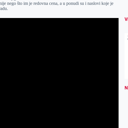
ije nego što im je redovna cena, a u ponudi su i naslovi koje je
radu.
V
N