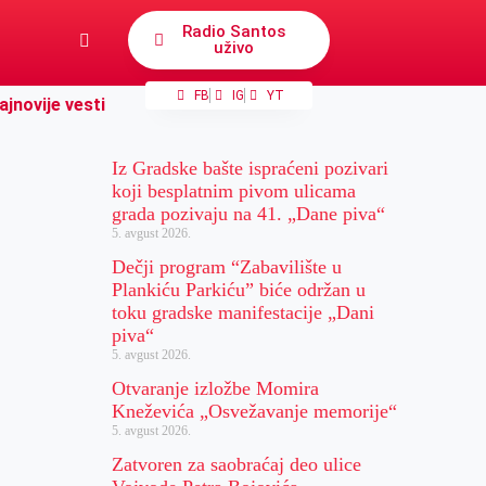
Radio Santos
uživo
FB
IG
YT
ajnovije vesti
Iz Gradske bašte ispraćeni pozivari
koji besplatnim pivom ulicama
grada pozivaju na 41. „Dane piva“
5. avgust 2026.
Dečji program “Zabavilište u
Plankiću Parkiću” biće održan u
toku gradske manifestacije „Dani
piva“
5. avgust 2026.
Otvaranje izložbe Momira
Kneževića „Osvežavanje memorije“
5. avgust 2026.
Zatvoren za saobraćaj deo ulice