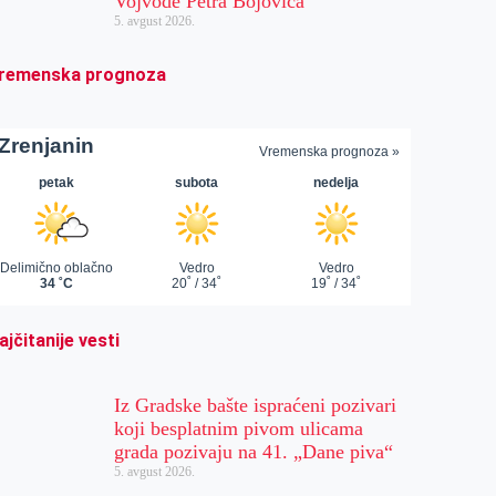
Vojvode Petra Bojovića
5. avgust 2026.
remenska prognoza
ajčitanije vesti
Iz Gradske bašte ispraćeni pozivari
koji besplatnim pivom ulicama
grada pozivaju na 41. „Dane piva“
5. avgust 2026.