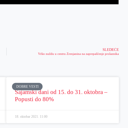
SLEDEĆE
Vršio nuždu u centru Zrenjanina na zaprepašćenje prolaznika
DOBRE VESTI
Sajamski dani od 15. do 31. oktobra –
Popusti do 80%
18. oktobar 2021.
11:00