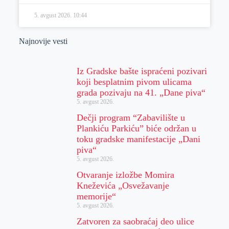
5. avgust 2026.
10:44
Najnovije vesti
Iz Gradske bašte ispraćeni pozivari
koji besplatnim pivom ulicama
grada pozivaju na 41. „Dane piva“
5. avgust 2026.
Dečji program “Zabavilište u
Plankiću Parkiću” biće održan u
toku gradske manifestacije „Dani
piva“
5. avgust 2026.
Otvaranje izložbe Momira
Kneževića „Osvežavanje
memorije“
5. avgust 2026.
Zatvoren za saobraćaj deo ulice