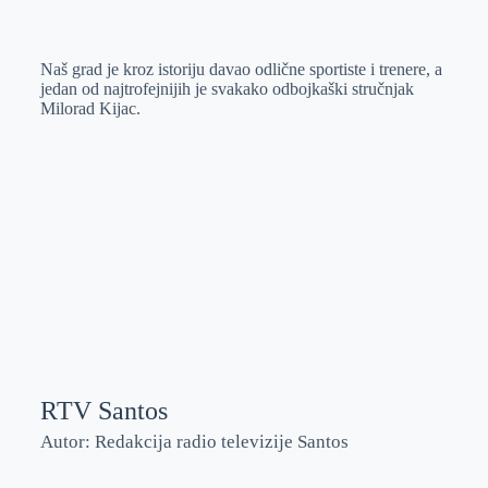
o
n
e
e
a
E
k
g
d
r
t
m
Naš grad je kroz istoriju davao odlične sportiste i trenere, a
e
I
s
a
jedan od najtrofejnijih je svakako odbojkaški stručnjak
r
n
A
i
Milorad Kijac.
p
l
p
RTV Santos
Autor: Redakcija radio televizije Santos