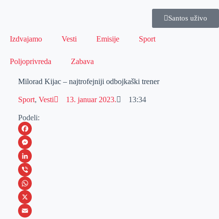
Santos uživo
Izdvajamo
Vesti
Emisije
Sport
Poljoprivreda
Zabava
Milorad Kijac – najtrofejniji odbojkaški trener
Sport
,
Vesti
13. januar 2023.
13:34
Podeli:
F
a
M
c
e
L
e
s
i
V
b
s
n
i
W
o
e
k
b
h
X