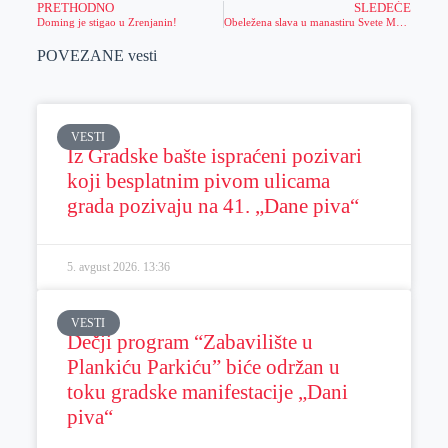
PRETHODNO
SLEDEĆE
Doming je stigao u Zrenjanin!
Obeležena slava u manastiru Svete Melanije
POVEZANE vesti
VESTI
Iz Gradske bašte ispraćeni pozivari
koji besplatnim pivom ulicama
grada pozivaju na 41. „Dane piva“
5. avgust 2026.
13:36
VESTI
Dečji program “Zabavilište u
Plankiću Parkiću” biće održan u
toku gradske manifestacije „Dani
piva“