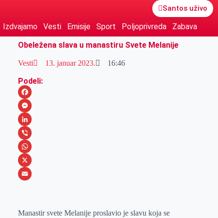
Santos uživo
Izdvajamo
Vesti
Emisije
Sport
Poljoprivreda
Zabava
Obeležena slava u manastiru Svete Melanije
Vesti
13. januar 2023.
16:46
Podeli:
F
a
M
c
e
L
e
s
i
V
b
s
n
i
W
o
e
k
b
h
X
o
n
e
e
a
E
k
g
d
r
t
m
Manastir svete Melanije proslavio je slavu koja se
e
I
s
a