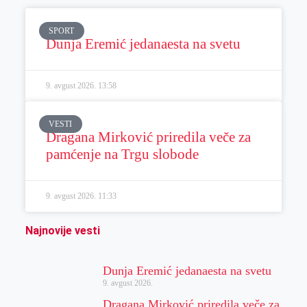
SPORT
Dunja Eremić jedanaesta na svetu
9. avgust 2026.
13:58
VESTI
Dragana Mirković priredila veče za
pamćenje na Trgu slobode
9. avgust 2026.
11:33
Najnovije vesti
Dunja Eremić jedanaesta na svetu
9. avgust 2026.
Dragana Mirković priredila veče za