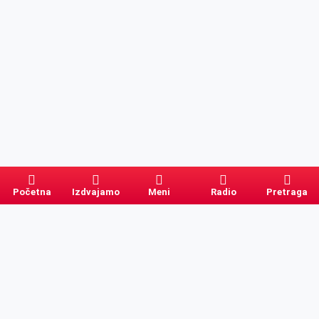
Početna
Izdvajamo
Meni
Radio
Pretraga
Pretraga
Kategorije