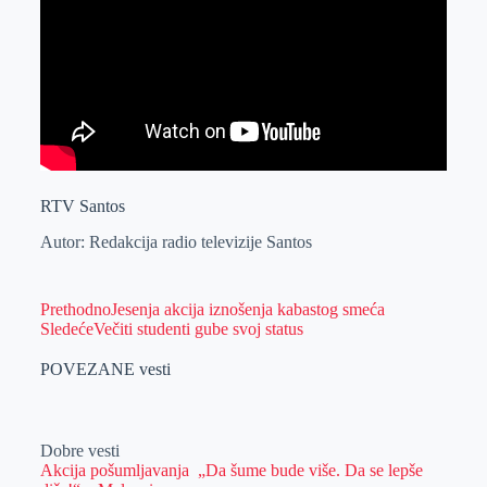
RTV Santos
Autor: Redakcija radio televizije Santos
Prethodno
Jesenja akcija iznošenja kabastog smeća
Sledeće
Večiti studenti gube svoj status
POVEZANE vesti
Dobre vesti
Akcija pošumljavanja „Da šume bude više. Da se lepše