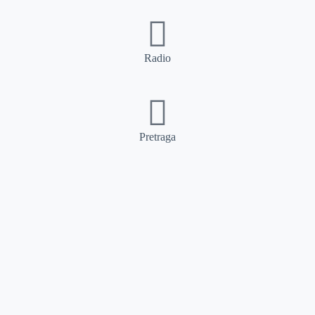
Radio
Pretraga
Pretraga
Kategorije
Ostalo
Naslovna