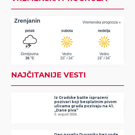
NAJČITANIJE VESTI
Iz Gradske bašte ispraćeni
pozivari koji besplatnim pivom
ulicama grada pozivaju na 41.
„Dane piva“
5. avgust 2026.
Deo naselja Duvanika bez vode