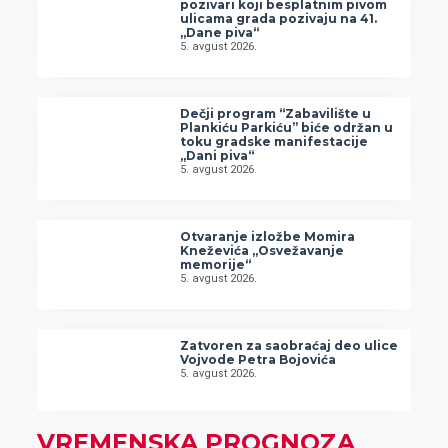
pozivari koji besplatnim pivom
ulicama grada pozivaju na 41.
„Dane piva“
5. avgust 2026.
Dečji program “Zabavilište u
Plankiću Parkiću” biće održan u
toku gradske manifestacije
„Dani piva“
5. avgust 2026.
Otvaranje izložbe Momira
Kneževića „Osvežavanje
memorije“
5. avgust 2026.
Zatvoren za saobraćaj deo ulice
Vojvode Petra Bojovića
5. avgust 2026.
VREMENSKA PROGNOZA