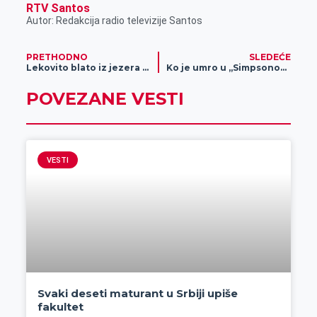
RTV Santos
Autor: Redakcija radio televizije Santos
PRETHODNO
SLEDEĆE
Lekovito blato iz jezera „Velika Rusanda“
Ko je umro u „Simpsonovima“? Razočaranje!
POVEZANE VESTI
VESTI
Svaki deseti maturant u Srbiji upiše
fakultet