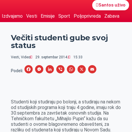
Santos uživo
Izdvajamo
Vesti
Emisije
Sport
Poljoprivreda
Zabava
Večiti studenti gube svoj
status
Vesti
,
Video
29. septembar 2014.
15:33
F
M
L
V
W
X
E
Podeli:
a
e
i
i
h
m
c
s
n
b
a
a
e
s
k
e
t
i
Studenti koji studiraju po bolonji, a studiraju na nekom
b
e
e
r
s
l
od studijskih programa koji traju 4 godine, imaju rok do
o
n
d
A
30.septembra za završetak osnovnih studija. Na
Tehničkom fakultetu „Mihajlo Pupin“ kažu da su
o
g
I
p
studenti o ovome blagovremeno obavešteni, za
k
e
n
p
razliku od studenata koji studiraju u Novom Sadu.