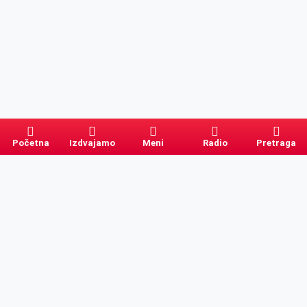
Početna
Izdvajamo
Meni
Radio
Pretraga
Pretraga
Kategorije
Ostalo
Naslovna