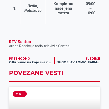
k
e
n
p
Kompletna
09:00
Uzdin,
1
.
naseljena
–
r
Putnikovo
mesta
10
:
00
RTV Santos
Autor: Redakcija radio televizije Santos
PRETHODNO
SLEDEĆE
Otkrivamo na koje sve načine možete da se zaposlite u kompaniji Eseks
JUGOSLAV TOMIĆ, FARMER IZ STAJIĆEVA GODIŠNJE ULAŽE 100. 000 EVRA U MEHANIZACIJU
POVEZANE VESTI
VESTI