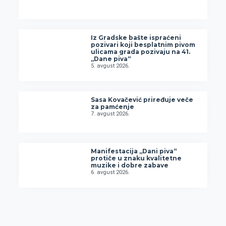
Iz Gradske bašte ispraćeni
pozivari koji besplatnim pivom
ulicama grada pozivaju na 41.
„Dane piva“
5. avgust 2026.
Sasa Kovačević priređuje veče
za pamćenje
7. avgust 2026.
Manifestacija „Dani piva“
protiče u znaku kvalitetne
muzike i dobre zabave
6. avgust 2026.