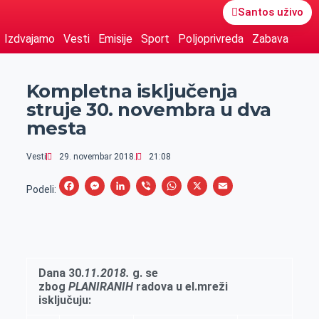
Santos uživo
Izdvajamo
Vesti
Emisije
Sport
Poljoprivreda
Zabava
Kompletna isključenja
struje 30. novembra u dva
mesta
Vesti
29. novembar 2018.
21:08
F
M
L
V
W
X
E
Podeli:
a
e
i
i
h
m
c
s
n
b
a
a
e
s
k
e
t
i
b
e
e
r
s
l
Dana
30
.
1
1.2018.
g.
se
o
n
d
A
zbog
PLANIRANIH
radova u el.mreži
isključuju:
o
g
I
p