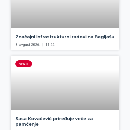
Značajni infrastrukturni radovi na Bagljašu
8. avgust 2026.
11:22
VESTI
Sasa Kovačević priređuje veče za
pamćenje