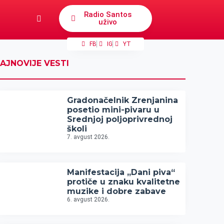
Radio Santos
uživo
FB
IG
YT
AJNOVIJE VESTI
Gradonačelnik Zrenjanina
posetio mini-pivaru u
Srednjoj poljoprivrednoj
školi
7. avgust 2026.
Manifestacija „Dani piva“
protiče u znaku kvalitetne
muzike i dobre zabave
6. avgust 2026.