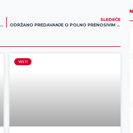
N
SLEDEĆE
pletna isključenja struje 30. novembra u dva mesta
ODRŽANO PREDAVANJE O POLNO PRENOSIVIM BOLESTIMA
VESTI