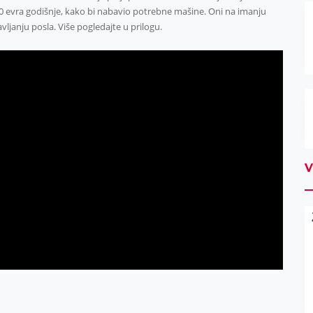
00 evra godišnje, kako bi nabavio potrebne mašine. Oni na imanju
ljanju posla. Više pogledajte u prilogu.
V