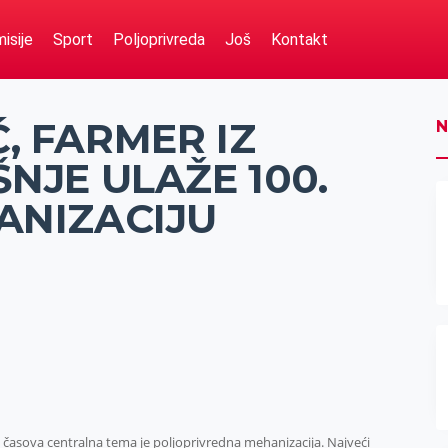
isije
Sport
Poljoprivreda
Još
Kontakt
, FARMER IZ
N
NJE ULAŽE 100.
ANIZACIJU
 časova centralna tema je poljoprivredna mehanizacija. Najveći