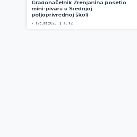
Gradonačelnik Zrenjanina posetio
mini-pivaru u Srednjoj
poljoprivrednoj školi
7. avgust 2026.
15:12