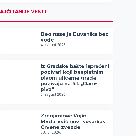
AJČITANIJE VESTI
Deo naselja Duvanika bez
vode
4. avgust 2026.
Iz Gradske bašte ispraćeni
pozivari koji besplatnim
pivom ulicama grada
pozivaju na 41. „Dane
piva“
5. avgust 2026.
Zrenjaninac Vojin
Medarević novi košarkaš
Crvene zvezde
30. jul 2026.