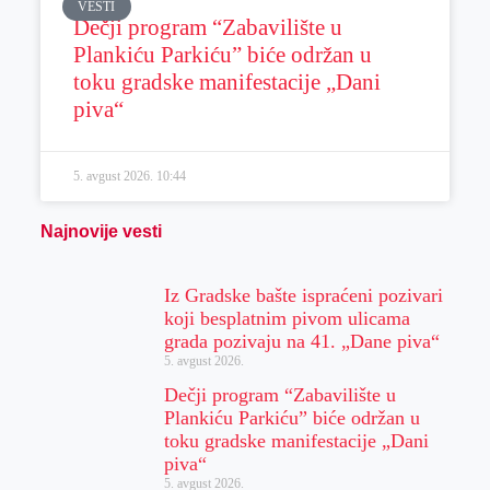
VESTI
Dečji program “Zabavilište u
Plankiću Parkiću” biće održan u
toku gradske manifestacije „Dani
piva“
5. avgust 2026.
10:44
Najnovije vesti
Iz Gradske bašte ispraćeni pozivari
koji besplatnim pivom ulicama
grada pozivaju na 41. „Dane piva“
5. avgust 2026.
Dečji program “Zabavilište u
Plankiću Parkiću” biće održan u
toku gradske manifestacije „Dani
piva“
5. avgust 2026.