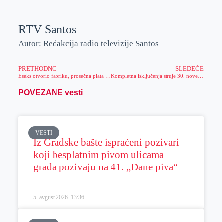
RTV Santos
Autor: Redakcija radio televizije Santos
PRETHODNO
SLEDEĆE
Eseks otvorio fabriku, prosečna plata 90.000 dinara
Kompletna isključenja struje 30. novembra u dva mesta
POVEZANE vesti
VESTI
Iz Gradske bašte ispraćeni pozivari
koji besplatnim pivom ulicama
grada pozivaju na 41. „Dane piva“
5. avgust 2026.
13:36