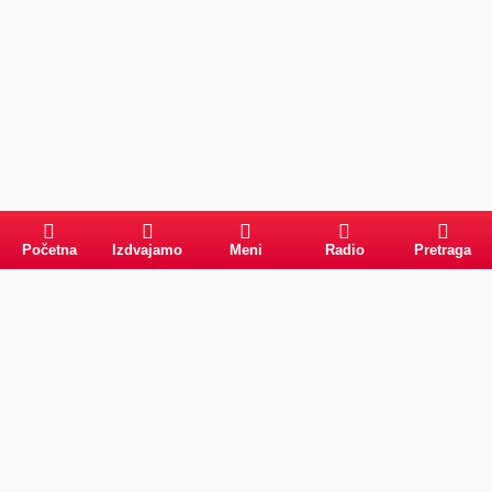
Početna
Izdvajamo
Meni
Radio
Pretraga
Pretraga
Kategorije