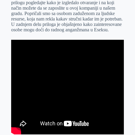
prilogu pogledajte kako je izgledalo otvaranje i na koji
način možete da se zaposlite u ovoj kompaniji u našem
gradu. Popričali smo sa osobom zaduženom za ljudske
resurse, koja nam rekla kakav stručni kadar im je potreban.
U zadnjem delu priloga je objašnjeno kako zainteresovane
osobe mogu doći do radnog anganžmana u Eseksu.