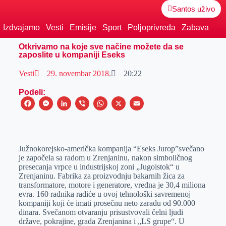
Santos uživo
Izdvajamo
Vesti
Emisije
Sport
Poljoprivreda
Zabava
Otkrivamo na koje sve načine možete da se
zaposlite u kompaniji Eseks
Vesti
29. novembar 2018.
20:22
Podeli:
F
M
L
V
W
X
E
a
e
i
i
h
m
c
s
n
b
a
a
e
s
k
e
t
i
J
užnokorejsko-američk
a
kompanij
a
“Eseks Jurop”svečano
je započela sa radom u Zrenjaninu, nakon
simboličnog
b
e
e
r
s
l
presecanja vrpce
u industrijskoj zoni „Jugoistok“ u
o
n
d
A
Zrenjaninu. F
abrika za proizvodnju bakarn
ih
žic
a
za
transformatore, motore i generatore, vredna
je
30,4 miliona
o
g
I
p
evra.
160 radnika radiće u ovoj tehnološki savremenoj
k
e
n
p
kompaniji koji će imati prosečnu neto zaradu od 90.000
dinara. Svečanom otvaranju prisustvovali čelni ljudi
r
države, pokrajine, grada Zrenjanina i „LS grupe“. U