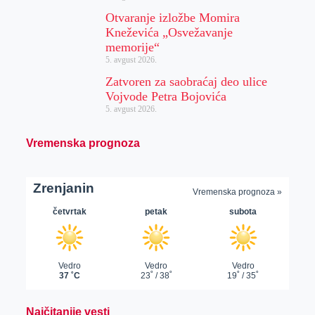
Otvaranje izložbe Momira
Kneževića „Osvežavanje
memorije“
5. avgust 2026.
Zatvoren za saobraćaj deo ulice
Vojvode Petra Bojovića
5. avgust 2026.
Vremenska prognoza
Najčitanije vesti