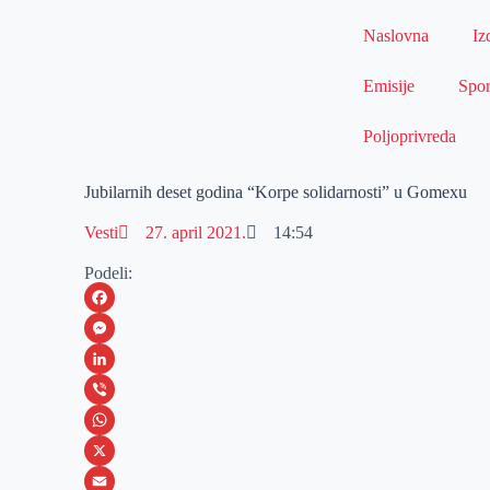
Naslovna
Iz
Emisije
Spor
Poljoprivreda
Jubilarnih deset godina “Korpe solidarnosti” u Gomexu
Vesti
27. april 2021.
14:54
Podeli:
F
a
M
c
e
L
e
s
i
V
b
s
n
i
W
o
e
k
b
h
X