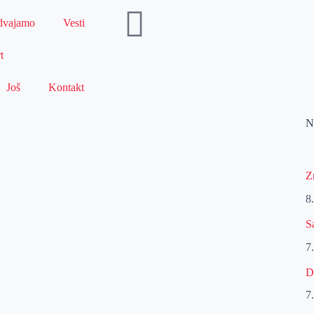
dvajamo
Vesti
t
Još
Kontakt
N
Z
8
S
7
D
7