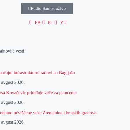
Radio Santos uživo
FB
IG
YT
ajnovije vesti
načajni infrastrukturni radovi na Bagljašu
. avgust 2026.
asa Kovačević priređuje veče za pamćenje
. avgust 2026.
odatno učvršćene veze Zrenjanina i bratskih gradova
. avgust 2026.