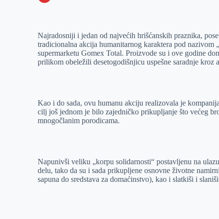
o
n
e
e
a
E
k
g
d
r
t
m
Najradosniji i jedan od najvećih hrišćanskih praznika, p
e
I
s
a
tradicionalna
akcija humanitarnog karaktera pod nazivom „K
r
n
A
i
supermarketu Gomex Total. Proizvode su i ove godine doni
prilikom obeležili desetogodišnjicu uspešne saradnje kroz 
p
l
p
Kao i do sada, ovu humanu akciju realizovala je kompanij
cilj još jednom je bilo zajedničko prikupljanje što većeg 
mnogočlanim porodicama.
Napunivši veliku „korpu solidarnosti“ postavljenu na ula
delu, tako da su i sada prikupljene osnovne životne namirnic
sapuna do sredstava za domaćinstvo), kao i slatkiši i slaniš