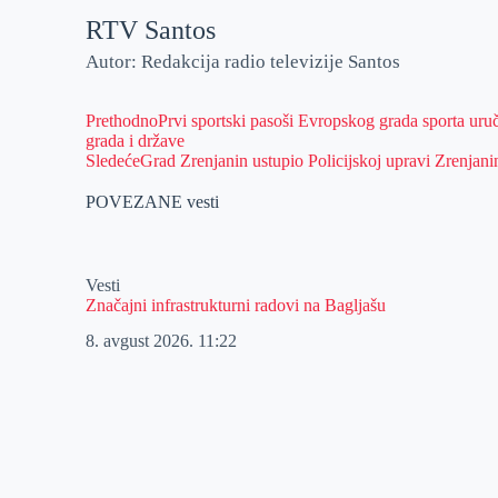
RTV Santos
Autor: Redakcija radio televizije Santos
Prethodno
Prvi sportski pasoši Evropskog grada sporta uru
grada i države
Sledeće
Grad Zrenjanin ustupio Policijskoj upravi Zrenjani
POVEZANE vesti
Vesti
Značajni infrastrukturni radovi na Bagljašu
8. avgust 2026.
11:22