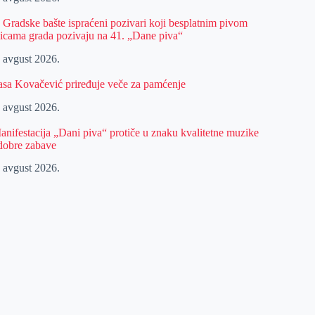
z Gradske bašte ispraćeni pozivari koji besplatnim pivom
licama grada pozivaju na 41. „Dane piva“
. avgust 2026.
asa Kovačević priređuje veče za pamćenje
. avgust 2026.
anifestacija „Dani piva“ protiče u znaku kvalitetne muzike
 dobre zabave
. avgust 2026.