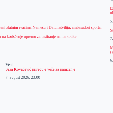
I
u
5
čeni zlatnim rvačima Nemešu i Datunašviliju: ambasadori sporta,
S
n na korišćenje opremu za testiranje na narkotike
7
M
i
6
Vesti
Sasa Kovačević priređuje veče za pamćenje
7. avgust 2026.
23:00