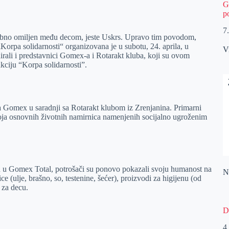
G
p
7
osebno omiljen među decom, jeste Uskrs. Upravo tim povodom,
orpa solidarnosti“ organizovana je u subotu, 24. aprila, u
V
rali i predstavnici Gomex-a i Rotarakt kluba, koji su ovom
akciju “Korpa solidarnosti”.
a Gomex u saradnji sa Rotarakt klubom iz Zrenjanina. Primarni
broja osnovnih životnih namirnica namenjenih socijalno ugroženim
zu u Gomex Total, potrošači su ponovo pokazali svoju humanost na
Na
e (ulje, brašno, so, testenine, šećer), proizvodi za higijenu (od
i za decu.
D
4