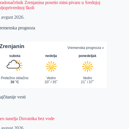
radonačelnik Zrenjanina posetio mini-pivaru u Srednjoj
oljoprivrednoj školi
. avgust 2026.
remenska prognoza
jčitanije vesti
eo naselja Duvanika bez vode
. avgust 2026.