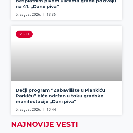
besplatnim pivom ulicama grada pozivaju
na 41. „Dane piva“
5. avgust 2026.
13:36
VESTI
Dečji program “Zabavilište u Plankiću
Parkiću” biće održan u toku gradske
manifestacije „Dani piva“
5. avgust 2026.
10:44
NAJNOVIJE VESTI