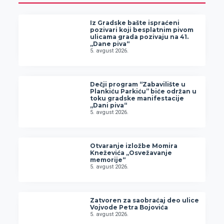
Iz Gradske bašte ispraćeni
pozivari koji besplatnim pivom
ulicama grada pozivaju na 41.
„Dane piva“
5. avgust 2026.
Dečji program “Zabavilište u
Plankiću Parkiću” biće održan u
toku gradske manifestacije
„Dani piva“
5. avgust 2026.
Otvaranje izložbe Momira
Kneževića „Osvežavanje
memorije“
5. avgust 2026.
Zatvoren za saobraćaj deo ulice
Vojvode Petra Bojovića
5. avgust 2026.