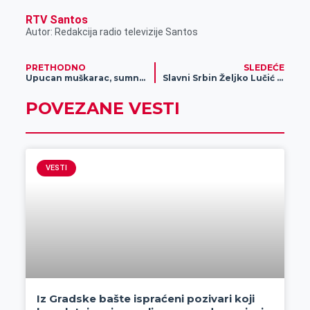
RTV Santos
Autor: Redakcija radio televizije Santos
PRETHODNO
SLEDEĆE
Upucan muškarac, sumnja se da ga je žena ranila
Slavni Srbin Željko Lučić iz Zrenjanina dolazi na mesto Plasida Dominga
POVEZANE VESTI
VESTI
Iz Gradske bašte ispraćeni pozivari koji