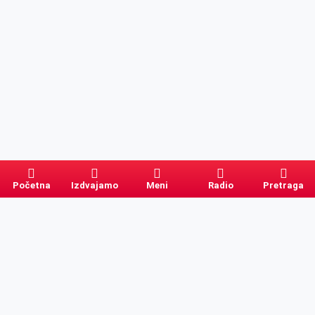
Početna
Izdvajamo
Meni
Radio
Pretraga
Pretraga
Kategorije