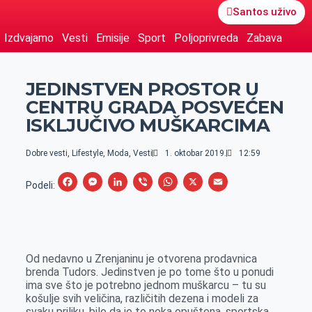
Santos uživo
Izdvajamo
Vesti
Emisije
Sport
Poljoprivreda
Zabava
JEDINSTVEN PROSTOR U
CENTRU GRADA POSVEĆEN
ISKLJUČIVO MUŠKARCIMA
Dobre vesti
,
Lifestyle
,
Moda
,
Vesti
1. oktobar 2019.
12:59
F
M
L
V
W
X
E
Podeli:
a
e
i
i
h
m
c
s
n
b
a
a
e
s
k
e
t
i
Od nedavno u Zrenjaninu je otvorena prodavnica
b
e
e
r
s
l
brenda Tudors. Jedinstven je po tome što u ponudi
o
n
d
A
ima sve što je potrebno jednom muškarcu – tu su
košulje svih veličina, različitih dezena i modeli za
o
g
I
p
svaku priliku, bilo da je to neka opuštena, sportska