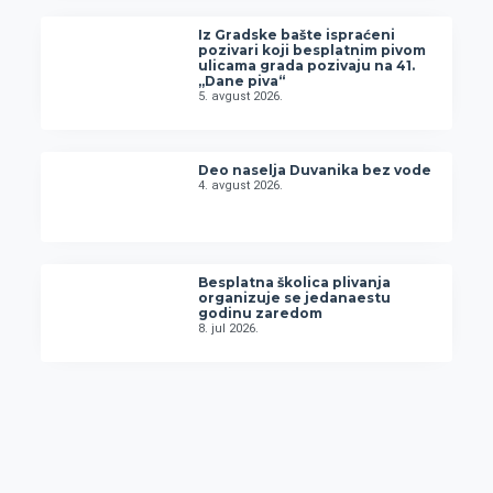
Iz Gradske bašte ispraćeni
pozivari koji besplatnim pivom
ulicama grada pozivaju na 41.
„Dane piva“
5. avgust 2026.
Deo naselja Duvanika bez vode
4. avgust 2026.
Besplatna školica plivanja
organizuje se jedanaestu
godinu zaredom
8. jul 2026.