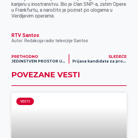
karijeru u inostranstvu. Bio je član SNP-a, zatim Opere
u Frankfurtu, a naročito je poznat po ulogama u
Verdijevim operama.
RTV Santos
Autor: Redakcija radio televizije Santos
PRETHODNO
SLEDEĆE
JEDINSTVEN PROSTOR U CENTRU GRADA POSVEĆEN ISKLJUČIVO MUŠKARCIMA
Prijava kandidata za projekat “Obukom do zaposlenja“ do 3. oktobra
POVEZANE VESTI
VESTI