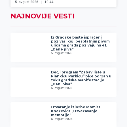
5. avgust 2026.
10:44
NAJNOVIJE VESTI
Iz Gradske bašte ispraćeni
pozivari koji besplatnim pivom
ulicama grada pozivaju na 41.
„Dane piva“
5. avgust 2026.
Dečji program “Zabavilište u
Plankiću Parkiću” biće održan u
toku gradske manifestacije
„Dani piva“
5. avgust 2026.
Otvaranje izložbe Momira
Kneževića „Osvežavanje
memorije“
5. avgust 2026.