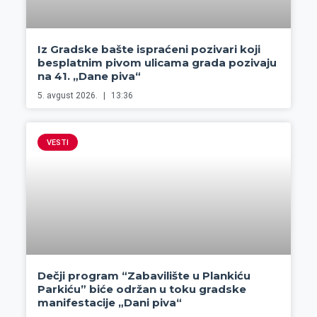
Iz Gradske bašte ispraćeni pozivari koji
besplatnim pivom ulicama grada pozivaju
na 41. „Dane piva“
5. avgust 2026.
13:36
VESTI
Dečji program “Zabavilište u Plankiću
Parkiću” biće održan u toku gradske
manifestacije „Dani piva“