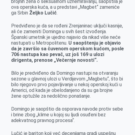
brojnih žena o seksualnom uznemiravanju, saopštila je
k
e
n
p
ova operska kuća, a u predstavi „Magbet“ zameniće
r
ga Srbin
Željko Lučić
.
Predviđeno je da se rođeni Zrenjaninac uključi kasnije,
ali će zameniti Dominga u svih šest izvođenja.
Španski umetnik je ujedno najavio da nikad više neće
nastupati u Metropolitenu.
U saopštenju je objavio
da je završio sa čuvenom operskom kućom, posle
706 nastupa kao pevač, uz još 169 u ulozi
dirigenta, prenose „Večernje novosti“.
Bilo je predviđeno da Domingo nastupi na otvaranju
sezone u glavnoj ulozi u Verdijevom „Magbetu“, što bi
bilo njegovo prvo pojavljivanje u nekoj operskoj kući u
Americi, od kada je obelodanjeno da su ga brojne
žene optužile za nedolično ponašanje.
Domingo je saopštio da osporava navode protiv sebe
i brine zbog „klime u kojoj su ljudi osuđeni bez
adekvatnog pravnog procesa“.
Lučić je bariton koji već decenijama gradi uspešnu