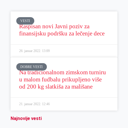
VESTI
Raspisan novi Javni poziv za
finansijsku podršku za lečenje dece
26. januar 2022.
13:09
DOBRE VESTI
Na tradicionalnom zimskom turniru
u malom fudbalu prikupljeno više
od 200 kg slatkiša za mališane
21. januar 2022.
12:46
Najnovije vesti