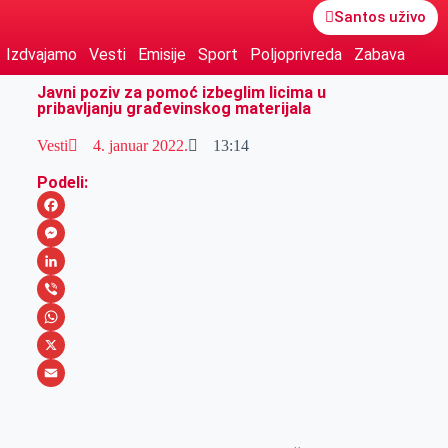
Santos uživo
Izdvajamo
Vesti
Emisije
Sport
Poljoprivreda
Zabava
Javni poziv za pomoć izbeglim licima u
pribavljanju građevinskog materijala
Vesti
4. januar 2022.
13:14
Podeli:
F
a
M
c
e
L
e
s
i
V
b
s
n
i
W
o
e
k
b
h
X
o
n
e
e
a
E
k
g
d
r
t
m