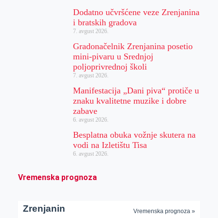
Dodatno učvršćene veze Zrenjanina
i bratskih gradova
7. avgust 2026.
Gradonačelnik Zrenjanina posetio
mini-pivaru u Srednjoj
poljoprivrednoj školi
7. avgust 2026.
Manifestacija „Dani piva“ protiče u
znaku kvalitetne muzike i dobre
zabave
6. avgust 2026.
Besplatna obuka vožnje skutera na
vodi na Izletištu Tisa
6. avgust 2026.
Vremenska prognoza