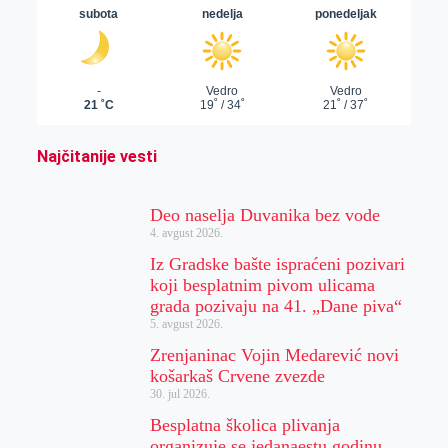
Najčitanije vesti
Deo naselja Duvanika bez vode
4. avgust 2026.
Iz Gradske bašte ispraćeni pozivari
koji besplatnim pivom ulicama
grada pozivaju na 41. „Dane piva“
5. avgust 2026.
Zrenjaninac Vojin Medarević novi
košarkaš Crvene zvezde
30. jul 2026.
Besplatna školica plivanja
organizuje se jedanaestu godinu