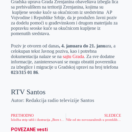
Gradska uprava Grada Zrenjanina obaveštava izbegla lica
e
I
s
a
sa prebivalištem na teritoriji Zrenjanina, kojima su
r
n
A
i
kupljene seoske kuće sa okućnicom iz sredstvima AP
Vojvodine i Republike Srbije, da je produžen Javni poziv
p
l
za dodelu pomoći u građevinskom i drugom materijalu za
p
popravku seoske kuće sa okućnicom kupljene iz
pomenutih sredstava.
Poziv je otvoren od danas
, 4. januara do 21. janu
ara, a
celokupan tekst Javnog poziva, kao i potrebna
dokumentacija nalaze se na
sajtu Grada
. Za sve dodatne
informacije, zaninteresovani se mogu obratiti povereniku
za izbeglice i migracije u Gradskoj upravi na broj telefona
023/315 01 86
.
RTV Santos
Autor: Redakcija radio televizije Santos
PRETHODNO
SLEDEĆE
Izložba strip tabli i ilustracija „Born to draw“ u Zrenjaninu
Više od sto novozaraženih u proteklih nedelju dana
POVEZANE vesti