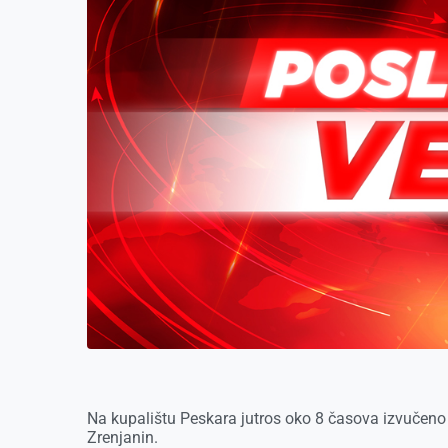
k
e
n
p
r
Na kupalištu Peskara jutros oko 8 časova izvučeno
Zrenjanin.