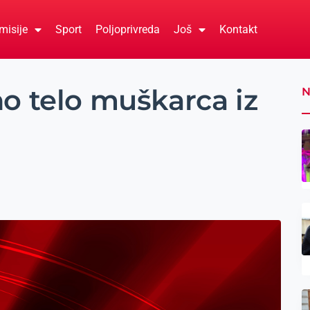
misije
Sport
Poljoprivreda
Još
Kontakt
o telo muškarca iz
N