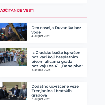
AJČITANIJE VESTI
Deo naselja Duvanika bez
vode
4. avgust 2026.
Iz Gradske bašte ispraćeni
pozivari koji besplatnim
pivom ulicama grada
pozivaju na 41. „Dane piva“
5. avgust 2026.
Dodatno učvršćene veze
Zrenjanina i bratskih
gradova
7. avgust 2026.