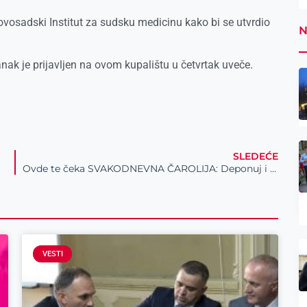
 novosadski Institut za sudsku medicinu kako bi se utvrdio
N
anak je prijavljen na ovom kupalištu u četvrtak uveče.
SLEDEĆE
Ovde te čeka SVAKODNEVNA ČAROLIJA: Deponuj i osvoji 20% više!
VESTI