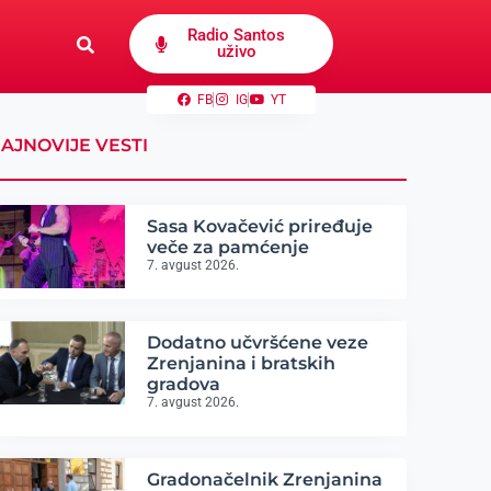
Radio Santos
uživo
FB
IG
YT
AJNOVIJE VESTI
Sasa Kovačević priređuje
veče za pamćenje
7. avgust 2026.
Dodatno učvršćene veze
Zrenjanina i bratskih
gradova
7. avgust 2026.
Gradonačelnik Zrenjanina