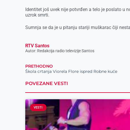
Identitet još uvek nije potvrđen a telo je poslato u
uzrok smrti.
Sumnja se da je u pitanju stariji muškarac čiji nest
RTV Santos
Autor: Redakcija radio televizije Santos
PRETHODNO
Škola crtanja Viorela Flore ispred Robne kuće
POVEZANE VESTI
VESTI