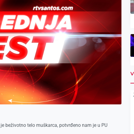
V
 je beživotno telo muškarca, potvrđeno nam je u PU