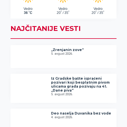
NAJČITANIJE VESTI
„Zrenjanin zove“
5. avgust 2026.
Iz Gradske bašte ispraćeni
pozivari koji besplatnim pivom
ulicama grada pozivaju na 41.
„Dane piva“
5. avgust 2026.
Deo naselja Duvanika bez vode
4. avgust 2026.