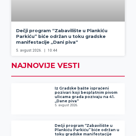
Dečji program “Zabavilište u Plankiću
Parkiću” biće održan u toku gradske
manifestacije „Dani piva“
5. avgust 2026.
10:44
NAJNOVIJE VESTI
Iz Gradske bašte ispraćeni
pozivari koji besplatnim pivom
ulicama grada pozivaju na 41.
„Dane piva“
5. avgust 2026.
Dečji program “Zabavilište u
Plankiću Parkiću” biće održan u
toku gradske manifestacije