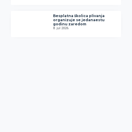
Besplatna školica plivanja
organizuje se jedanaestu
godinu zaredom
8. jul 2026.