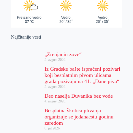
Najčitanije vesti
„Zrenjanin zove“
5. avgust 2026.
Iz Gradske bašte ispraćeni pozivari
koji besplatnim pivom ulicama
grada pozivaju na 41. „Dane piva“
5. avgust 2026.
Deo naselja Duvanika bez vode
4. avgust 2026.
Besplatna školica plivanja
organizuje se jedanaestu godinu
zaredom
8. jul 2026.