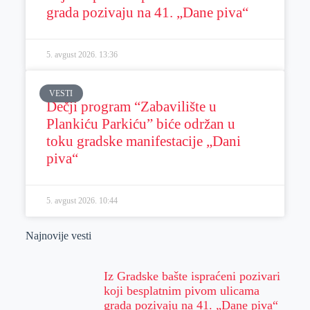
grada pozivaju na 41. „Dane piva“
5. avgust 2026.
13:36
VESTI
Dečji program “Zabavilište u
Plankiću Parkiću” biće održan u
toku gradske manifestacije „Dani
piva“
5. avgust 2026.
10:44
Najnovije vesti
Iz Gradske bašte ispraćeni pozivari
koji besplatnim pivom ulicama
grada pozivaju na 41. „Dane piva“