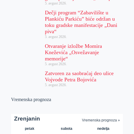
5. avgust 2026.
Dečji program “Zabavilište u
Plankiću Parkiću” biće održan u
toku gradske manifestacije „Dani
piva“
5. avgust 2026.
Otvaranje izložbe Momira
Kneževića „Osvežavanje
memorije“
5. avgust 2026.
Zatvoren za saobraćaj deo ulice
Vojvode Petra Bojovića
5. avgust 2026.
Vremenska prognoza