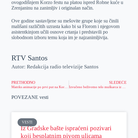
ovogodišnjem Korzo festu na platou ispred Robne kuće u
r
n
A
i
Zrenjaninu na zanimljiv i originalan način.
p
l
Ove godine sastavljene su mešovite grupe koje su činili
p
mališani različitih uzrasta kako bi sa Florom i njegovom
asistentkinjom učili osnove crtanja i predstavili po
slobodnom izboru temu koja im je najzanimljivija.
RTV Santos
Autor: Redakcija radio televizije Santos
PRETHODNO
SLEDEĆE
Matriks animacije po prvi put na Korzo festu
Izvučeno beživotno telo muškarca iz Peskare
POVEZANE vesti
VESTI
Iz Gradske bašte ispraćeni pozivari
koji besplatnim pivom ulicama