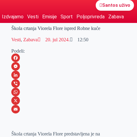
Santos uživo
Izdvajamo
Vesti
Emisije
Sport
Poljoprivreda
Zabava
Škola crtanja Viorela Flore ispred Robne kuće
Vesti
,
Zabava
20. jul 2024.
12:50
Podeli:
F
a
M
c
e
L
e
s
i
V
b
s
n
i
W
o
e
k
b
h
X
o
n
e
e
a
E
k
g
d
r
t
m
Škola crtanja Viorela Flore predstavljena je na
e
I
s
a