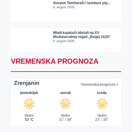
Gospon Tamburaši i tambure poj…
9. avgust 2026.
Mladi kajakaši blistali na XV
Međunarodnoj regati „Begej 2026“
9. avgust 2026.
VREMENSKA PROGNOZA