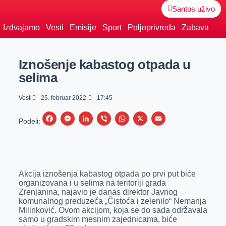
Santos uživo
Izdvajamo
Vesti
Emisije
Sport
Poljoprivreda
Zabava
Iznošenje kabastog otpada u
selima
Vesti
25. februar 2022.
17:45
F
M
L
V
W
X
E
Podeli:
a
e
i
i
h
m
c
s
n
b
a
a
e
s
k
e
t
i
Akcija iznošenja kabastog otpada po prvi put biće
b
e
e
r
s
l
organizovana i u selima na teritoriji grada
o
n
d
A
Zrenjanina, najavio je danas direktor Javnog
komunalnog preduzeća „Čistoća i zelenilo“ Nemanja
o
g
I
p
Milinković. Ovom akcijom, koja se do sada održavala
k
e
n
p
samo u gradskim mesnim zajednicama, biće