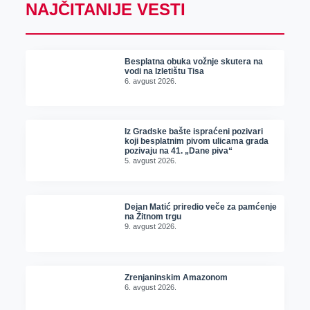
NAJČITANIJE VESTI
Besplatna obuka vožnje skutera na
vodi na Izletištu Tisa
6. avgust 2026.
Iz Gradske bašte ispraćeni pozivari
koji besplatnim pivom ulicama grada
pozivaju na 41. „Dane piva“
5. avgust 2026.
Dejan Matić priredio veče za pamćenje
na Žitnom trgu
9. avgust 2026.
Zrenjaninskim Amazonom
6. avgust 2026.