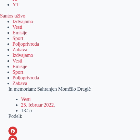
YT
Santos uživo
Izdvajamo
Vesti
Emisije
Sport
Poljoprivreda
Zabava
Izdvajamo
Vesti
Emisije
Sport
Poljoprivreda
Zabava
In memoriam: Sahranjen Momčilo Dragić
Vesti
25. februar 2022.
13:55
Podeli:
F