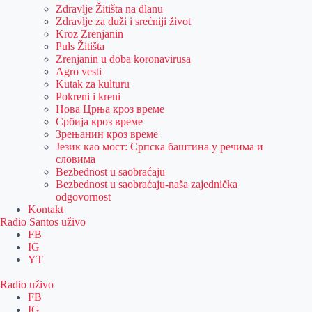
Zdravlje Žitišta na dlanu
Zdravlje za duži i srećniji život
Kroz Zrenjanin
Puls Žitišta
Zrenjanin u doba koronavirusa
Agro vesti
Kutak za kulturu
Pokreni i kreni
Нова Црња кроз време
Србија кроз време
Зрењанин кроз време
Језик као мост: Српска баштина у речима и
словима
Bezbednost u saobraćaju
Bezbednost u saobraćaju-naša zajednička
odgovornost
Kontakt
Radio Santos uživo
FB
IG
YT
Radio uživo
FB
IG