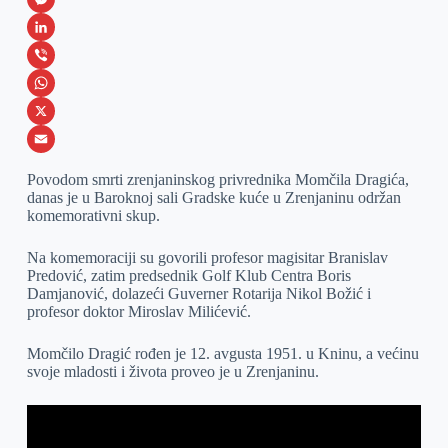
a
M
c
e
L
e
s
i
V
b
s
n
i
W
o
e
k
b
h
X
o
n
e
e
a
E
Povodom smrti zrenjaninskog privrednika Momčila Dragića,
k
g
d
r
t
m
danas je u Baroknoj sali Gradske kuće u Zrenjaninu održan
komemorativni skup.
e
I
s
a
r
n
A
i
Na komemoraciji su govorili profesor magisitar Branislav
Predović, zatim predsednik Golf Klub Centra Boris
p
l
Damjanović, dolazeći Guverner Rotarija Nikol Božić i
p
profesor doktor Miroslav Milićević.
Momčilo Dragić rođen je 12. avgusta 1951. u Kninu, a većinu
svoje mladosti i života proveo je u Zrenjaninu.