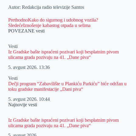
Autor: Redakcija radio televizije Santos
Prethodno
Kako do sigurnog i udobnog vozila?
Sledeće
Iznošenje kabastog otpada u selima
POVEZANE vesti
Vesti
Iz Gradske bašte ispraćeni pozivari koji besplatnim pivom
ulicama grada pozivaju na 41. „Dane piva“
5. avgust 2026.
13:36
Vesti
Dečji program “Zabavilište u Plankiću Parkiću” biće održan u
toku gradske manifestacije „Dani piva“
5. avgust 2026.
10:44
Najnovije vesti
Iz Gradske bašte ispraćeni pozivari koji besplatnim pivom
ulicama grada pozivaju na 41. „Dane piva“
5. avgust 2026.