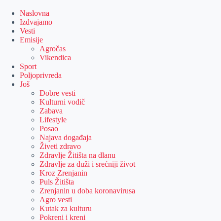
Skip
to
Naslovna
content
Izdvajamo
Vesti
Emisije
Agročas
Vikendica
Sport
Poljoprivreda
Još
Dobre vesti
Kulturni vodič
Zabava
Lifestyle
Posao
Najava događaja
Živeti zdravo
Zdravlje Žitišta na dlanu
Zdravlje za duži i srećniji život
Kroz Zrenjanin
Puls Žitišta
Zrenjanin u doba koronavirusa
Agro vesti
Kutak za kulturu
Pokreni i kreni