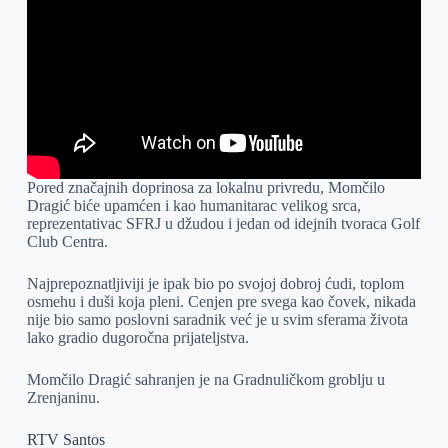
Pored značajnih doprinosa za lokalnu privredu, Momčilo
Dragić biće upamćen i kao humanitarac velikog srca,
reprezentativac SFRJ u džudou i jedan od idejnih tvoraca Golf
Club Centra.
Najprepoznatljiviji je ipak bio po svojoj dobroj ćudi, toplom
osmehu i duši koja pleni. Cenjen pre svega kao čovek, nikada
nije bio samo poslovni saradnik već je u svim sferama života
lako gradio dugoročna prijateljstva.
Momčilo Dragić sahranjen je na Gradnuličkom groblju u
Zrenjaninu.
RTV Santos