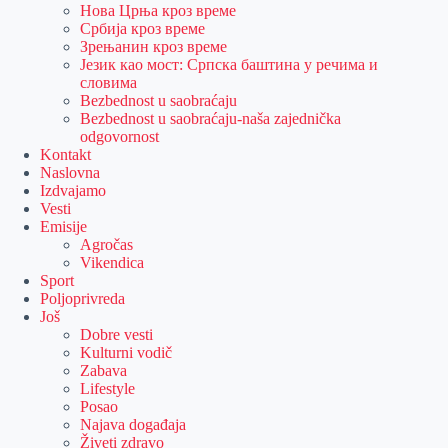
Нова Црња кроз време
Србија кроз време
Зрењанин кроз време
Језик као мост: Српска баштина у речима и
словима
Bezbednost u saobraćaju
Bezbednost u saobraćaju-naša zajednička
odgovornost
Kontakt
Naslovna
Izdvajamo
Vesti
Emisije
Agročas
Vikendica
Sport
Poljoprivreda
Još
Dobre vesti
Kulturni vodič
Zabava
Lifestyle
Posao
Najava događaja
Živeti zdravo