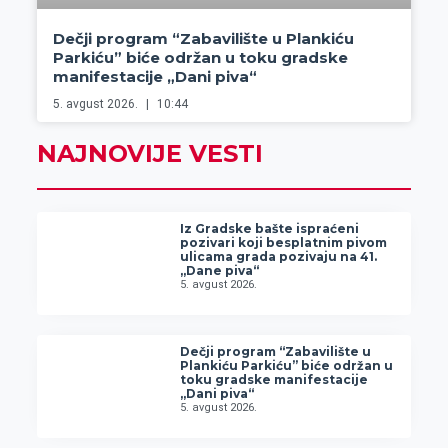
Dečji program “Zabavilište u Plankiću
Parkiću” biće održan u toku gradske
manifestacije „Dani piva“
5. avgust 2026.
10:44
NAJNOVIJE VESTI
Iz Gradske bašte ispraćeni
pozivari koji besplatnim pivom
ulicama grada pozivaju na 41.
„Dane piva“
5. avgust 2026.
Dečji program “Zabavilište u
Plankiću Parkiću” biće održan u
toku gradske manifestacije
„Dani piva“
5. avgust 2026.