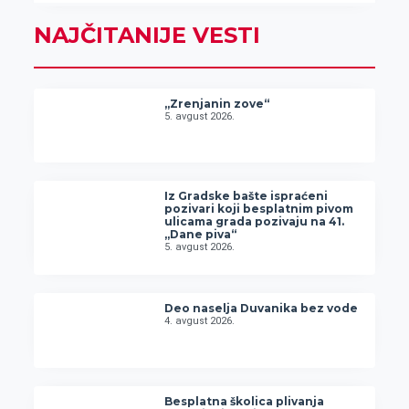
NAJČITANIJE VESTI
„Zrenjanin zove“
5. avgust 2026.
Iz Gradske bašte ispraćeni
pozivari koji besplatnim pivom
ulicama grada pozivaju na 41.
„Dane piva“
5. avgust 2026.
Deo naselja Duvanika bez vode
4. avgust 2026.
Besplatna školica plivanja