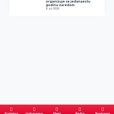
organizuje se jedanaestu
godinu zaredom
8. jul 2026.
Početna
Izdvajamo
Meni
Radio
Pretraga