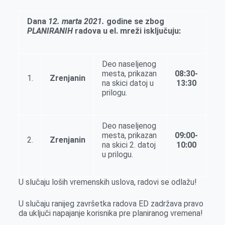
e
I
s
a
r
n
A
i
Dana
12. marta 2021.
godine se zbog
PLANIRANIH
radova u el. mreži isključuju:
p
l
p
Deo naseljenog
mesta, prikazan
08:30-
1.
Zrenjanin
na skici datoj u
13:30
prilogu.
Deo naseljenog
mesta, prikazan
09:00-
2.
Zrenjanin
na skici 2. datoj
10:00
u prilogu.
U slučaju loših vremenskih uslova, radovi se odlažu!
U slučaju ranijeg završetka radova ED zadržava pravo
da uključi napajanje korisnika pre planiranog vremena!